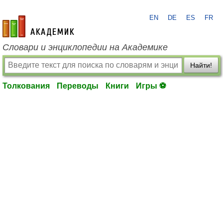
EN
DE
ES
FR
academic.ru
Словари и энциклопедии на Академике
Найти!
Толкования
Переводы
Книги
Игры ⚽