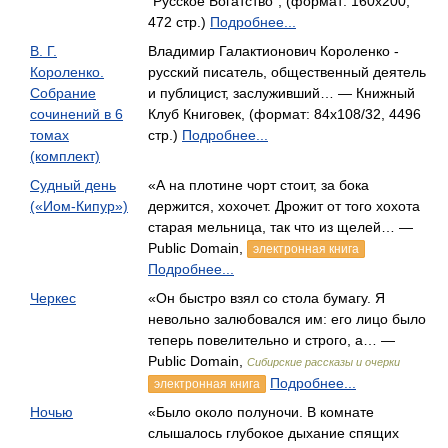
"Русское Богатство", (формат: 160x200,
472 стр.)
Подробнее...
В. Г.
Владимир Галактионович Короленко -
Короленко.
русский писатель, общественный деятель
Собрание
и публицист, заслуживший… — Книжный
сочинений в 6
Клуб Книговек, (формат: 84x108/32, 4496
томах
стр.)
Подробнее...
(комплект)
Судный день
«А на плотине чорт стоит, за бока
(«Иом-Кипур»)
держится, хохочет. Дрожит от того хохота
старая мельница, так что из щелей… —
Public Domain,
электронная книга
Подробнее...
Черкес
«Он быстро взял со стола бумагу. Я
невольно залюбовался им: его лицо было
теперь повелительно и строго, а… —
Public Domain,
Сибирские рассказы и очерки
Подробнее...
электронная книга
Ночью
«Было около полуночи. В комнате
слышалось глубокое дыхание спящих