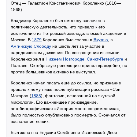
Отец — Галактион Константинович Короленко (1810—
1868).
Владимир Короленко был смолоду вовлечен в
политическую деятельность, что привело к его
исключению из Петровской земледельческой академии в
Москве. В
1879
Короленко был сослан в
Якутию
, в
Амгинскую Слободу
на шесть лет за участие в
народническом движении. По возвращении из ссылки
Короленко жил в
Нижнем Новгороде
,
Санкт-Петербурге
и
Полтаве. Октябрьскую революцию принял враждебно, но
против большевиков активно не выступал.
Короленко начал писать ещё до ссылки, но признание
пришло к нему лишь после публикации рассказа «Сон
Макара» (
1885
), фантазии, основанной на якутской
мифологии. Его важнейшее произведение,
автобиографическая «История моего современника»,
было полностью опубликовано посмертно. Скончался от
воспаления легких.
Был женат на Евдокии Семёновне Ивановской. Двое