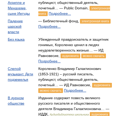
Агриппе и
публицист, общественный деятель,
Менахеме,
почетный… — Public Domain,
электронная
сыне Иегуды
Подробнее...
книга
Падение
— Библиотечный фонд,
электронная книга
царской
Подробнее...
власти
Без языка
Убежденный правдоискатель и защитник
гонимых, Короленко ценил в людях
неудовлетворенность жизнью… — ИД
Равновесие,
аудиокнига
можно скачать
Подробнее...
Слепой
Короленко Владимир Галактионович
музыкант. Дети
(1853-1921) – русский писатель,
подземелья
публицист, общественный деятель,
почетный… — ИД Равновесие,
аудиокнига
Подробнее...
можно скачать
В дурном
Издание содержит повесть великого
обществе
русского писателя и общественного
деятеля Владимира Галактионовича… —
ИДДК,
аудиокнига
Аудиобиблиотека школьника