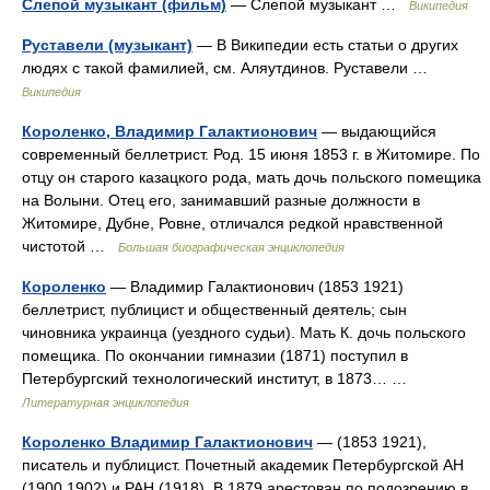
Слепой музыкант (фильм)
— Слепой музыкант …
Википедия
Руставели (музыкант)
— В Википедии есть статьи о других
людях с такой фамилией, см. Аляутдинов. Руставели …
Википедия
Короленко, Владимир Галактионович
— выдающийся
современный беллетрист. Род. 15 июня 1853 г. в Житомире. По
отцу он старого казацкого рода, мать дочь польского помещика
на Волыни. Отец его, занимавший разные должности в
Житомире, Дубне, Ровне, отличался редкой нравственной
чистотой …
Большая биографическая энциклопедия
Короленко
— Владимир Галактионович (1853 1921)
беллетрист, публицист и общественный деятель; сын
чиновника украинца (уездного судьи). Мать К. дочь польского
помещика. По окончании гимназии (1871) поступил в
Петербургский технологический институт, в 1873… …
Литературная энциклопедия
Короленко Владимир Галактионович
— (1853 1921),
писатель и публицист. Почетный академик Петербургской АН
(1900 1902) и РАН (1918). В 1879 арестован по подозрению в