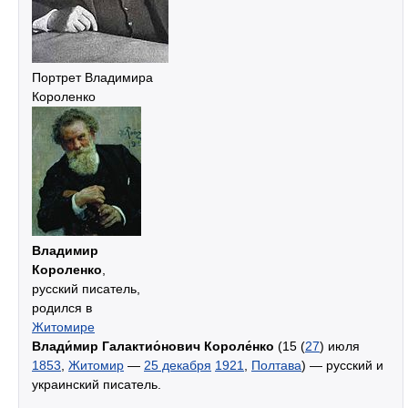
Портрет Владимира
Короленко
Владимир
Короленко
,
русский писатель,
родился в
Житомире
Влади́мир Галактио́нович Короле́нко
(15 (
27
) июля
1853
,
Житомир
—
25 декабря
1921
,
Полтава
) — русский и
украинский писатель.