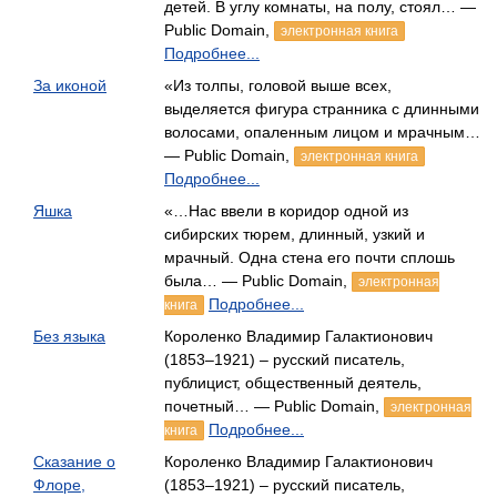
детей. В углу комнаты, на полу, стоял… —
Public Domain,
электронная книга
Подробнее...
За иконой
«Из толпы, головой выше всех,
выделяется фигура странника с длинными
волосами, опаленным лицом и мрачным…
— Public Domain,
электронная книга
Подробнее...
Яшка
«…Нас ввели в коридор одной из
сибирских тюрем, длинный, узкий и
мрачный. Одна стена его почти сплошь
была… — Public Domain,
электронная
Подробнее...
книга
Без языка
Короленко Владимир Галактионович
(1853–1921) – русский писатель,
публицист, общественный деятель,
почетный… — Public Domain,
электронная
Подробнее...
книга
Сказание о
Короленко Владимир Галактионович
Флоре,
(1853–1921) – русский писатель,