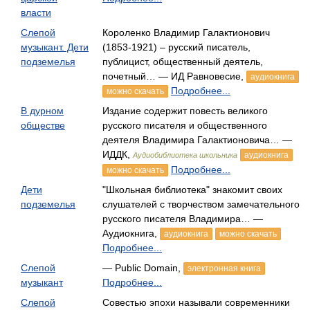
власти
Слепой
Короленко Владимир Галактионович
музыкант. Дети
(1853-1921) – русский писатель,
подземелья
публицист, общественный деятель,
почетный… — ИД Равновесие,
аудиокнига
Подробнее...
можно скачать
В дурном
Издание содержит повесть великого
обществе
русского писателя и общественного
деятеля Владимира Галактионовича… —
ИДДК,
аудиокнига
Аудиобиблиотека школьника
Подробнее...
можно скачать
Дети
"Школьная библиотека" знакомит своих
подземелья
слушателей с творчеством замечательного
русского писателя Владимира… —
Аудиокнига,
аудиокнига
можно скачать
Подробнее...
Слепой
— Public Domain,
электронная книга
музыкант
Подробнее...
Слепой
Совестью эпохи называли современники