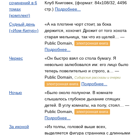
сочинений в 6
Клуб Книговек, (формат: 84x108/32, 4496
томах
стр.)
Подробнее...
(комплект)
Судный день
«А на плотине чорт стоит, за бока
(«Иом-Кипур»)
держится, хохочет. Дрожит от того хохота
старая мельница, так что из щелей… —
Public Domain,
электронная книга
Подробнее...
Черкес
«Он быстро взял со стола бумагу. Я
невольно залюбовался им: его лицо было
теперь повелительно и строго, а… —
Public Domain,
Сибирские рассказы и очерки
Подробнее...
электронная книга
Ночью
«Было около полуночи. В комнате
слышалось глубокое дыхание спящих
детей. В углу комнаты, на полу, стоял… —
Public Domain,
электронная книга
Подробнее...
За иконой
«Из толпы, головой выше всех,
выделяется фигура странника с длинными