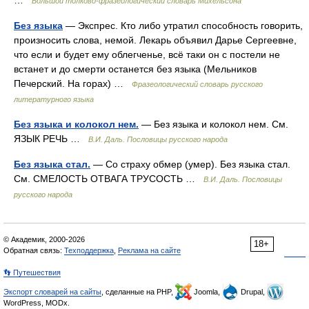
…
Большой толково-фразеологический словарь Михельсона
Без языка
— Экспрес. Кто либо утратил способность говорить,
произносить слова, немой. Лекарь объявил Дарье Сергеевне,
что если и будет ему облегченье, всё таки он с постели не
встанет и до смерти останется без языка (Мельников
Печерский. На горах) …
Фразеологический словарь русского
литературного языка
Без языка и колокол нем.
— Без языка и колокол нем. См.
ЯЗЫК РЕЧЬ …
В.И. Даль. Пословицы русского народа
Без языка стал.
— Со страху обмер (умер). Без языка стал.
См. СМЕЛОСТЬ ОТВАГА ТРУСОСТЬ …
В.И. Даль. Пословицы
русского народа
© Академик, 2000-2026
18+
Обратная связь:
Техподдержка
,
Реклама на сайте
👣 Путешествия
Экспорт словарей на сайты
, сделанные на PHP,
Joomla,
Drupal,
WordPress, MODx.