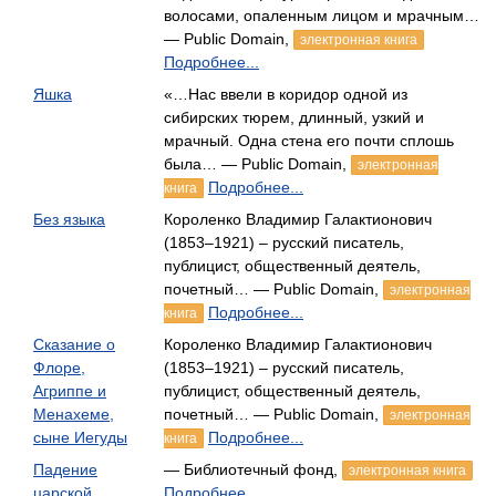
волосами, опаленным лицом и мрачным…
— Public Domain,
электронная книга
Подробнее...
Яшка
«…Нас ввели в коридор одной из
сибирских тюрем, длинный, узкий и
мрачный. Одна стена его почти сплошь
была… — Public Domain,
электронная
Подробнее...
книга
Без языка
Короленко Владимир Галактионович
(1853–1921) – русский писатель,
публицист, общественный деятель,
почетный… — Public Domain,
электронная
Подробнее...
книга
Сказание о
Короленко Владимир Галактионович
Флоре,
(1853–1921) – русский писатель,
Агриппе и
публицист, общественный деятель,
Менахеме,
почетный… — Public Domain,
электронная
сыне Иегуды
Подробнее...
книга
Падение
— Библиотечный фонд,
электронная книга
царской
Подробнее...