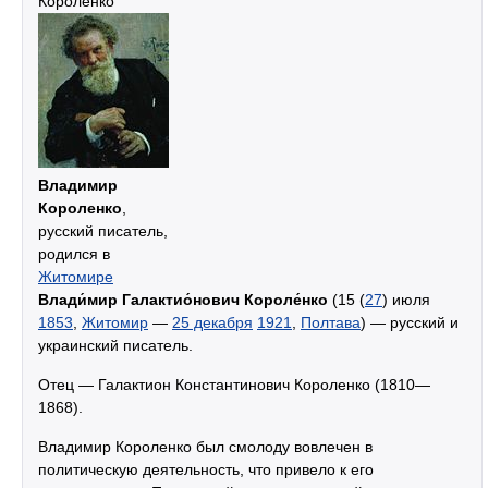
Короленко
Владимир
Короленко
,
русский писатель,
родился в
Житомире
Влади́мир Галактио́нович Короле́нко
(15 (
27
) июля
1853
,
Житомир
—
25 декабря
1921
,
Полтава
) — русский и
украинский писатель.
Отец — Галактион Константинович Короленко (1810—
1868).
Владимир Короленко был смолоду вовлечен в
политическую деятельность, что привело к его