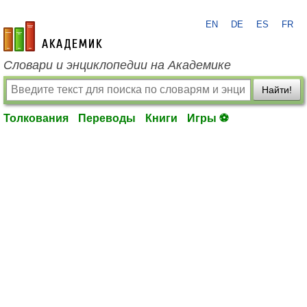
EN
DE
ES
FR
academic.ru
Словари и энциклопедии на Академике
Найти!
Толкования
Переводы
Книги
Игры ⚽