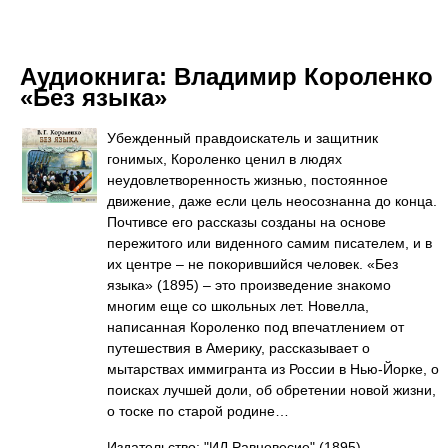
Аудиокнига:
Владимир Короленко
«Без языка»
Убежденный правдоискатель и защитник
гонимых, Короленко ценил в людях
неудовлетворенность жизнью, постоянное
движение, даже если цель неосознанна до конца.
Почтивсе его рассказы созданы на основе
пережитого или виденного самим писателем, и в
их центре – не покорившийся человек. «Без
языка» (1895) – это произведение знакомо
многим еще со школьных лет. Новелла,
написанная Короленко под впечатлением от
путешествия в Америку, рассказывает о
мытарствах иммигранта из России в Нью-Йорке, о
поисках лучшей доли, об обретении новой жизни,
о тоске по старой родине…
Издательство: "ИД Равновесие"
(1895)