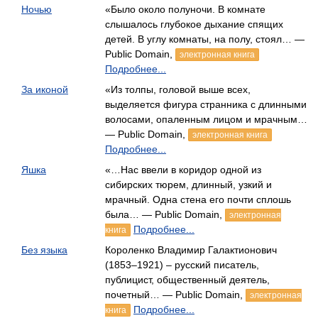
Ночью
«Было около полуночи. В комнате
слышалось глубокое дыхание спящих
детей. В углу комнаты, на полу, стоял… —
Public Domain,
электронная книга
Подробнее...
За иконой
«Из толпы, головой выше всех,
выделяется фигура странника с длинными
волосами, опаленным лицом и мрачным…
— Public Domain,
электронная книга
Подробнее...
Яшка
«…Нас ввели в коридор одной из
сибирских тюрем, длинный, узкий и
мрачный. Одна стена его почти сплошь
была… — Public Domain,
электронная
Подробнее...
книга
Без языка
Короленко Владимир Галактионович
(1853–1921) – русский писатель,
публицист, общественный деятель,
почетный… — Public Domain,
электронная
Подробнее...
книга