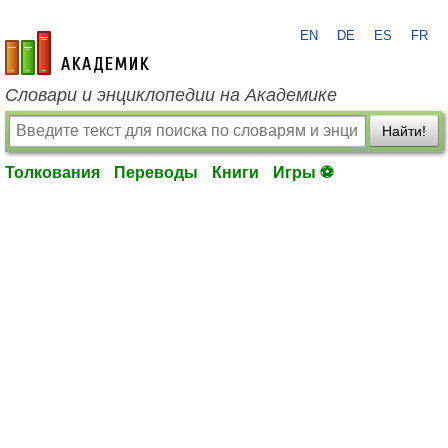
EN
DE
ES
FR
academic.ru
Словари и энциклопедии на Академике
Найти!
Толкования
Переводы
Книги
Игры ⚽