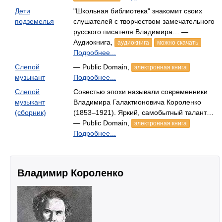
Дети
"Школьная библиотека" знакомит своих
подземелья
слушателей с творчеством замечательного
русского писателя Владимира… —
Аудиокнига,
аудиокнига
можно скачать
Подробнее...
Слепой
— Public Domain,
электронная книга
музыкант
Подробнее...
Слепой
Совестью эпохи называли современники
музыкант
Владимира Галактионовича Короленко
(сборник)
(1853–1921). Яркий, самобытный талант…
— Public Domain,
электронная книга
Подробнее...
Владимир Короленко