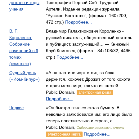
детство и годы
Типография Первой Спб. Трудовой
учения
Артели, Издание редакции журнала
"Русское Богатство", (формат: 160x200,
472 стр.)
Подробнее...
В. Г.
Владимир Галактионович Короленко -
Короленко.
русский писатель, общественный деятель
Собрание
и публицист, заслуживший… — Книжный
сочинений в 6
Клуб Книговек, (формат: 84x108/32, 4496
томах
стр.)
Подробнее...
(комплект)
Судный день
«А на плотине чорт стоит, за бока
(«Иом-Кипур»)
держится, хохочет. Дрожит от того хохота
старая мельница, так что из щелей… —
Public Domain,
электронная книга
Подробнее...
Черкес
«Он быстро взял со стола бумагу. Я
невольно залюбовался им: его лицо было
теперь повелительно и строго, а… —
Public Domain,
Сибирские рассказы и очерки
Подробнее...
электронная книга