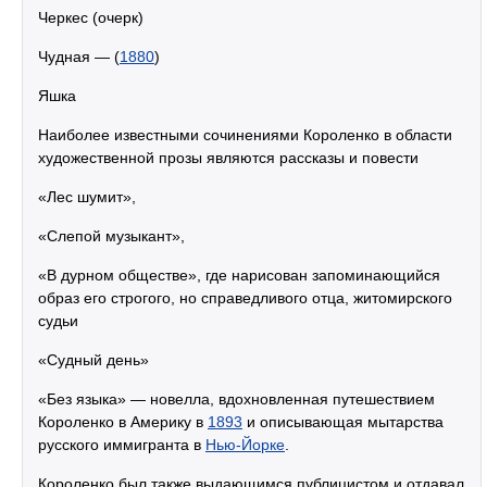
Черкес (очерк)
Чудная — (
1880
)
Яшка
Наиболее известными сочинениями Короленко в области
художественной прозы являются рассказы и повести
«Лес шумит»,
«Слепой музыкант»,
«В дурном обществе», где нарисован запоминающийся
образ его строгого, но справедливого отца, житомирского
судьи
«Судный день»
«Без языка» — новелла, вдохновленная путешествием
Короленко в Америку в
1893
и описывающая мытарства
русского иммигранта в
Нью-Йорке
.
Короленко был также выдающимся публицистом и отдавал