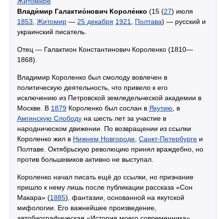
Житомире
Влади́мир Галактио́нович Короле́нко
(15 (
27
) июля
1853
,
Житомир
—
25 декабря
1921
,
Полтава
) — русский и
украинский писатель.
Отец — Галактион Константинович Короленко (1810—
1868).
Владимир Короленко был смолоду вовлечен в
политическую деятельность, что привело к его
исключению из Петровской земледельческой академии в
Москве. В
1879
Короленко был сослан в
Якутию
, в
Амгинскую Слободу
на шесть лет за участие в
народническом движении. По возвращении из ссылки
Короленко жил в
Нижнем Новгороде
,
Санкт-Петербурге
и
Полтаве. Октябрьскую революцию принял враждебно, но
против большевиков активно не выступал.
Короленко начал писать ещё до ссылки, но признание
пришло к нему лишь после публикации рассказа «Сон
Макара» (
1885
), фантазии, основанной на якутской
мифологии. Его важнейшее произведение,
автобиографическая «История моего современника»,