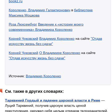
bookz.ru
Короленко, Владимир Галактионович
в
библиотеке
Максима Мошкова
Роза Люксембург
Введение к «истории моего
современника» Владимира Короленко
Корней Чуковский
Владимир Короленко
на сайте
"Отдав
искусству жизнь без сдачи"
Корней Чуковский
О Владимире Короленко
на сайте
"Отдав искусству жизнь без сдачи"
Источник:
Владимир Короленко
См. также в других словарях:
Тарквиний Гордый и падение царской власти в Риме
—
Луций Тарквиний, получив царскую власть ценой
преступления, окружил себя целым отрядом телохранителей,