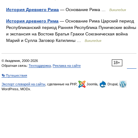
История Древнего Рима
— Основание Рима …
Википедия
История древнего Рима
— Основание Рима Царский период
Республиканский период Ранняя Республика Пунические войны
и экспансия на Востоке Братья Гракхи Союзническая война
Марий и Сулла Заговор Катилины …
Википедия
© Академик, 2000-2026
18+
Обратная связь:
Техподдержка
,
Реклама на сайте
👣 Путешествия
Экспорт словарей на сайты
, сделанные на PHP,
Joomla,
Drupal,
WordPress, MODx.