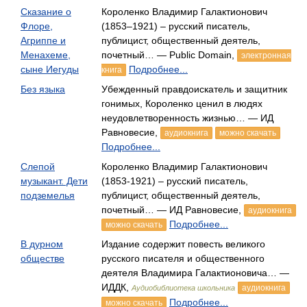
Сказание о
Короленко Владимир Галактионович
Флоре,
(1853–1921) – русский писатель,
Агриппе и
публицист, общественный деятель,
Менахеме,
почетный… — Public Domain,
электронная
сыне Иегуды
Подробнее...
книга
Без языка
Убежденный правдоискатель и защитник
гонимых, Короленко ценил в людях
неудовлетворенность жизнью… — ИД
Равновесие,
аудиокнига
можно скачать
Подробнее...
Слепой
Короленко Владимир Галактионович
музыкант. Дети
(1853-1921) – русский писатель,
подземелья
публицист, общественный деятель,
почетный… — ИД Равновесие,
аудиокнига
Подробнее...
можно скачать
В дурном
Издание содержит повесть великого
обществе
русского писателя и общественного
деятеля Владимира Галактионовича… —
ИДДК,
аудиокнига
Аудиобиблиотека школьника
Подробнее...
можно скачать