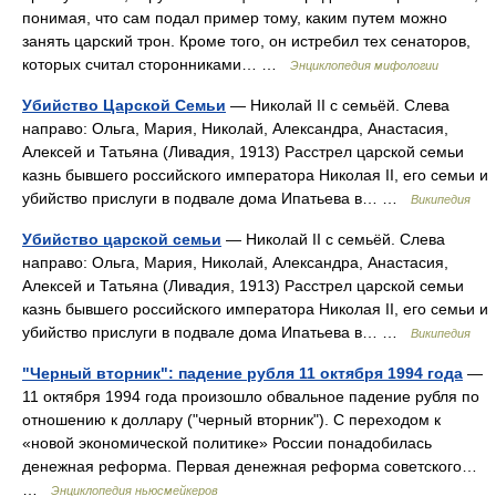
понимая, что сам подал пример тому, каким путем можно
занять царский трон. Кроме того, он истребил тех сенаторов,
которых считал сторонниками… …
Энциклопедия мифологии
Убийство Царской Семьи
— Николай II с семьёй. Слева
направо: Ольга, Мария, Николай, Александра, Анастасия,
Алексей и Татьяна (Ливадия, 1913) Расстрел царской семьи
казнь бывшего российского императора Николая II, его семьи и
убийство прислуги в подвале дома Ипатьева в… …
Википедия
Убийство царской семьи
— Николай II с семьёй. Слева
направо: Ольга, Мария, Николай, Александра, Анастасия,
Алексей и Татьяна (Ливадия, 1913) Расстрел царской семьи
казнь бывшего российского императора Николая II, его семьи и
убийство прислуги в подвале дома Ипатьева в… …
Википедия
"Черный вторник": падение рубля 11 октября 1994 года
—
11 октября 1994 года произошло обвальное падение рубля по
отношению к доллару ("черный вторник"). С переходом к
«новой экономической политике» России понадобилась
денежная реформа. Первая денежная реформа советского…
…
Энциклопедия ньюсмейкеров