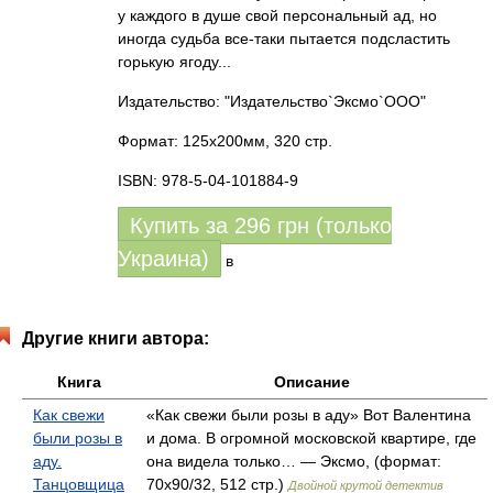
у каждого в душе свой персональный ад, но
иногда судьба все-таки пытается подсластить
горькую ягоду...
Издательство: "Издательство`Эксмо`ООО"
Формат: 125x200мм, 320 стр.
ISBN: 978-5-04-101884-9
Купить за
296
грн (только
Украина)
в
Другие книги автора:
Книга
Описание
Как свежи
«Как свежи были розы в аду» Вот Валентина
были розы в
и дома. В огромной московской квартире, где
аду.
она видела только… — Эксмо, (формат:
Танцовщица
70x90/32, 512 стр.)
Двойной крутой детектив