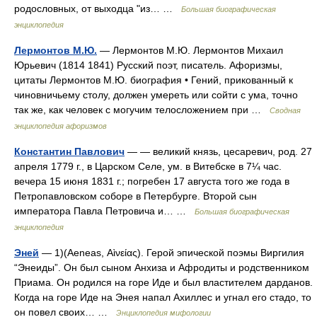
родословных, от выходца "из… …
Большая биографическая
энциклопедия
Лермонтов М.Ю.
— Лермонтов М.Ю. Лермонтов Михаил
Юрьевич (1814 1841) Русский поэт, писатель. Афоризмы,
цитаты Лермонтов М.Ю. биография • Гений, прикованный к
чиновничьему столу, должен умереть или сойти с ума, точно
так же, как человек с могучим телосложением при …
Сводная
энциклопедия афоризмов
Константин Павлович
— — великий князь, цесаревич, род. 27
апреля 1779 г., в Царском Селе, ум. в Витебске в 7¼ час.
вечера 15 июня 1831 г.; погребен 17 августа того же года в
Петропавловском соборе в Петербурге. Второй сын
императора Павла Петровича и… …
Большая биографическая
энциклопедия
Эней
— 1)(Aeneas, Αὶνείας). Герой эпической поэмы Виргилия
“Энеиды”. Он был сыном Анхиза и Афродиты и родственником
Приама. Он родился на горе Иде и был властителем дарданов.
Когда на горе Иде на Энея напал Ахиллес и угнал его стадо, то
он повел своих… …
Энциклопедия мифологии