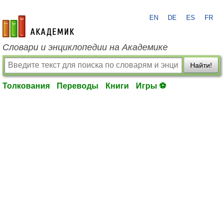
EN
DE
ES
FR
academic.ru
Словари и энциклопедии на Академике
Найти!
Толкования
Переводы
Книги
Игры ⚽