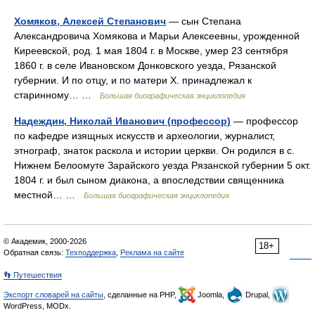
Хомяков, Алексей Степанович
— сын Степана
Александровича Хомякова и Марьи Aлексеевны, урожденной
Киреевской, род. 1 мая 1804 г. в Москве, умер 23 сентября
1860 г. в селе Ивановском Донковского уезда, Рязанской
губернии. И по отцу, и по матери Х. принадлежал к
старинному… …
Большая биографическая энциклопедия
Надеждин, Николай Иванович (профессор)
— профессор
по кафедре изящных искусств и археологии, журналист,
этнограф, знаток раскола и истории церкви. Он родился в с.
Нижнем Белоомуте Зарайского уезда Рязанской губернии 5 окт.
1804 г. и был сыном диакона, а впоследствии священника
местной… …
Большая биографическая энциклопедия
© Академик, 2000-2026
18+
Обратная связь:
Техподдержка
,
Реклама на сайте
👣 Путешествия
Экспорт словарей на сайты
, сделанные на PHP,
Joomla,
Drupal,
WordPress, MODx.