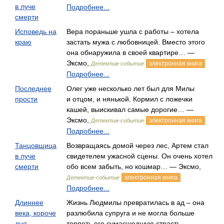
в луче
Подробнее...
смерти
Исповедь на
Вера пораньше ушла с работы – хотела
краю
застать мужа с любовницей. Вместо этого
она обнаружила в своей квартире… —
Эксмо,
электронная книга
Детектив-событие
Подробнее...
Последнее
Олег уже несколько лет был для Милы
прости
и отцом, и нянькой. Кормил с ложечки
кашей, выискивал самые дорогие… —
Эксмо,
электронная книга
Детектив-событие
Подробнее...
Танцовщица
Возвращаясь домой через лес, Артем стал
в луче
свидетелем ужасной сцены. Он очень хотел
смерти
обо всем забыть, но кошмар… — Эксмо,
электронная книга
Детектив-событие
Подробнее...
Длиннее
Жизнь Людмилы превратилась в ад – она
века, короче
разлюбила супруга и не могла больше
дня
терпеть его сумасшедшую страсть… —