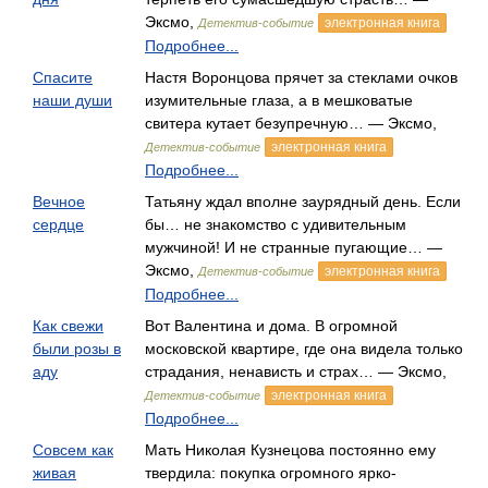
Эксмо,
электронная книга
Детектив-событие
Подробнее...
Спасите
Настя Воронцова прячет за стеклами очков
наши души
изумительные глаза, а в мешковатые
свитера кутает безупречную… — Эксмо,
электронная книга
Детектив-событие
Подробнее...
Вечное
Татьяну ждал вполне заурядный день. Если
сердце
бы… не знакомство с удивительным
мужчиной! И не странные пугающие… —
Эксмо,
электронная книга
Детектив-событие
Подробнее...
Как свежи
Вот Валентина и дома. В огромной
были розы в
московской квартире, где она видела только
аду
страдания, ненависть и страх… — Эксмо,
электронная книга
Детектив-событие
Подробнее...
Совсем как
Мать Николая Кузнецова постоянно ему
живая
твердила: покупка огромного ярко-