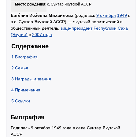
Место рождения:
с. Сунтар Якутской АССР
Евге́ния Иса́евна Миха́йлова
(родилась
9 октября
1949
г.
в с. Сунтар Якутской АССР) — якутский политический и
общественный деятель,
вице-президент
Республики Саха
(Якутия)
с
2007 года
.
Содержание
1
Биография
2
Семья
3
Награды и звания
4
Примечания
5
Ссылки
Биография
Родилась 9 октября 1949 года в селе Сунтар Якутской
АССР.