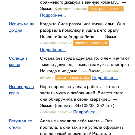
оранжевого джакузи в ванную комнату… —
Эксмо,
электронная книга
Детектив-событие
Подробнее...
Испить чашу
Когда-то Лиля разрушила жизнь Ильи. Она
до дна
разорвала помолвку и ушла к его брату.
После гибели Андрея Лиля… — Эксмо,
электронная книга
Детектив-событие
Подробнее...
Солнце в
Оксана без труда сделала то, о чем мечтают
крови
тысячи девушек, – вышла замуж за олигарха.
Но когда в их доме… — Эксмо,
Детектив-
Подробнее...
электронная книга
событие
Исповедь на
Вера пораньше ушла с работы - хотела
краю
застать мужа с любовницей. Вместо этого
она обнаружила в своей квартире… —
Эксмо, (формат: 84x108/32, 352 стр.)
Подробнее...
Детектив-событие
Бегущая по
Алла не находила себе места – Оля
огням
пропала, а она так и не успела оформить
над девочкой опекунство! Родители… —