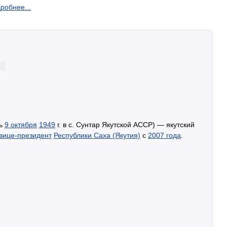
робнее...
сь
9 октября
1949
г. в с. Сунтар Якутской АССР) — якутский
вице-президент
Республики Саха (Якутия)
с
2007 года
.