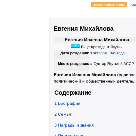
Под
электронная книга
Евгения Михайлова
Евгения Исаевна Михайлова
Вице-президент Якутии
Дата рождения:
9 октября
1949 года
Место рождения:
с. Сунтар Якутской АССР
Евге́ния Иса́евна Миха́йлова
(родила
политический и общественный деятель,
Содержание
1
Биография
2
Семья
3
Награды и звания