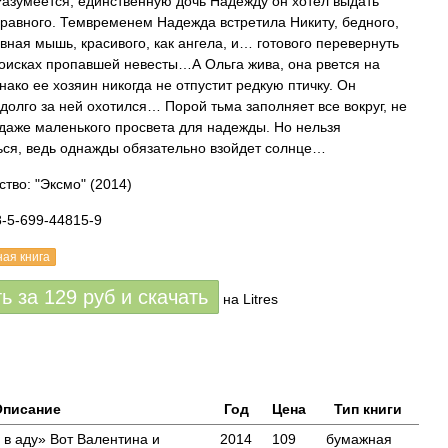
Разумеется, единственную дочь Надежду он хотел выдать
 равного. Темвременем Надежда встретила Никиту, бедного,
овная мышь, красивого, как ангела, и… готового перевернуть
поисках пропавшей невесты…А Ольга жива, она рвется на
нако ее хозяин никогда не отпустит редкую птичку. Он
долго за ней охотился… Порой тьма заполняет все вокруг, не
даже маленького просвета для надежды. Но нельзя
ься, ведь однажды обязательно взойдет солнце…
ство: "Эксмо"
(2014)
8-5-699-44815-9
ная книга
ть за
129
руб
и скачать
на Litres
Описание
Год
Цена
Тип книги
 в аду» Вот Валентина и
2014
109
бумажная