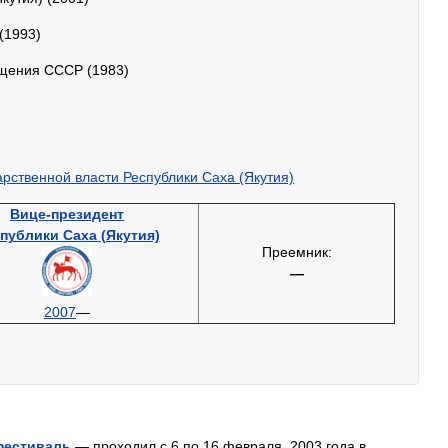
(1993)
ещения СССР (1983)
рственной власти Республики Саха (Якутия)
Вице-президент
публики Саха (Якутия)
Преемник:
—
2007
—
фестиваль
— проходил с 6 по 16 февраля, 2003 года в