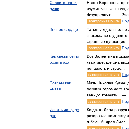
Спасите наши
Настя Воронцова пряч
души
изумительные глаза, 
безупречную… — Экс
Под
электронная книга
Вечное сердце
Татьяну ждал вполне
знакомство с удивите
странные пугающие…
Под
электронная книга
Как свежи были
Вот Валентина и дома
розы в аду
квартире, где она вид
ненависть и страх… 
Под
электронная книга
Совсем как
Мать Николая Кузнецо
живая
покупка огромного яр
ванную комнату… — 
Под
электронная книга
Испить чашу до
Когда-то Лиля разруш
дна
разорвала помолвку и
гибели Андрея Лиля
Под
электронная книга