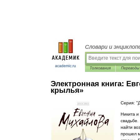
Словари и энциклоп
academic.ru
Толкования
Переводы
Электронная книга:
Евг
крылья»
Серия: "
Никита и
свадьбе.
найти во
прошел м