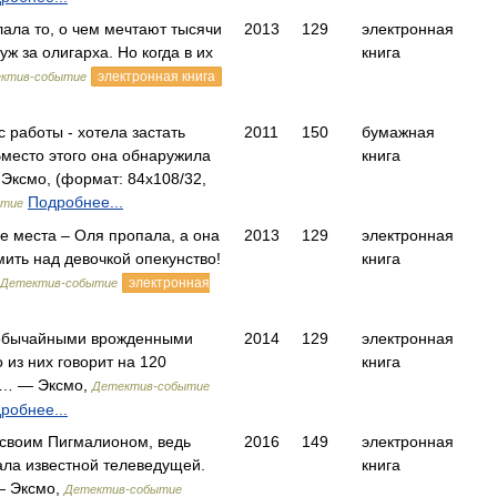
лала то, о чем мечтают тысячи
2013
129
электронная
ж за олигарха. Но когда в их
книга
электронная книга
ктив-событие
 работы - хотела застать
2011
150
бумажная
место этого она обнаружила
книга
Эксмо, (формат: 84x108/32,
Подробнее...
ытие
е места – Оля пропала, а она
2013
129
электронная
мить над девочкой опекунство!
книга
электронная
Детектив-событие
еобычайными врожденными
2014
129
электронная
 из них говорит на 120
книга
чи… — Эксмо,
Детектив-событие
робнее...
 своим Пигмалионом, ведь
2016
149
электронная
ала известной телеведущей.
книга
— Эксмо,
Детектив-событие