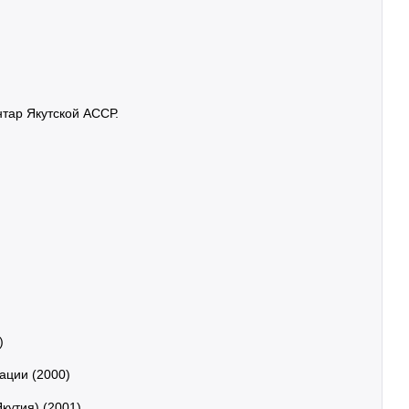
нтар Якутской АССР.
)
ации (2000)
кутия) (2001)