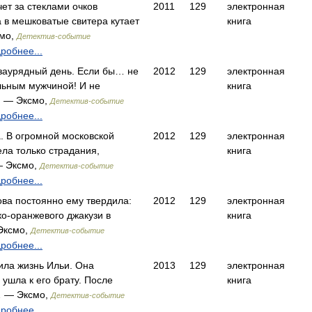
ет за стеклами очков
2011
129
электронная
а в мешковатые свитера кутает
книга
мо,
Детектив-событие
робнее...
 заурядный день. Если бы… не
2012
129
электронная
льным мужчиной! И не
книга
 — Эксмо,
Детектив-событие
робнее...
. В огромной московской
2012
129
электронная
ела только страдания,
книга
— Эксмо,
Детектив-событие
робнее...
ва постоянно ему твердила:
2012
129
электронная
ко-оранжевого джакузи в
книга
Эксмо,
Детектив-событие
робнее...
ила жизнь Ильи. Она
2013
129
электронная
 ушла к его брату. После
книга
… — Эксмо,
Детектив-событие
робнее...