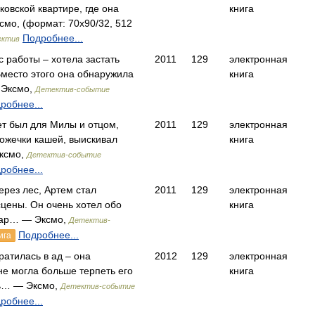
ковской квартире, где она
книга
мо, (формат: 70x90/32, 512
Подробнее...
ектив
 работы – хотела застать
2011
129
электронная
место этого она обнаружила
книга
 Эксмо,
Детектив-событие
робнее...
ет был для Милы и отцом,
2011
129
электронная
ложечки кашей, выискивал
книга
ксмо,
Детектив-событие
робнее...
рез лес, Артем стал
2011
129
электронная
цены. Он очень хотел обо
книга
мар… — Эксмо,
Детектив-
Подробнее...
ига
атилась в ад – она
2012
129
электронная
не могла больше терпеть его
книга
ь… — Эксмо,
Детектив-событие
робнее...