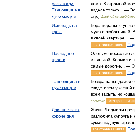
розы в аду.
дома. В огромной мос
Танцовщица в
видела только… — Экс
луче смерти
стр.)
Двойной крутой дет
Исповедь на
Вера пораньше ушла с
краю
мужа с любовницей. В
в своей квартире… —
Под
электронная книга
Последнее
Олег уже несколько л
прости
и нянькой. Кормил с 
самые дорогие… — Э
Под
электронная книга
Танцовщица в
Возвращаясь домой че
луче смерти
свидетелем ужасной с
всем забыть, но кош
электронная кн
событие
Длиннее века,
Жизнь Людмилы превр
короче дня
разлюбила супруга и 
сумасшедшую страст
Под
электронная книга