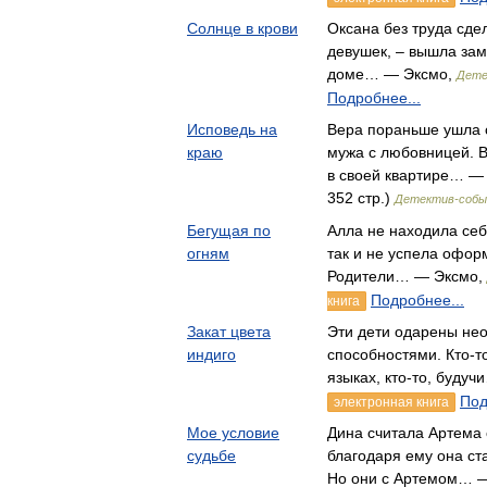
Солнце в крови
Оксана без труда сде
девушек, – вышла заму
доме… — Эксмо,
Дете
Подробнее...
Исповедь на
Вера пораньше ушла с
краю
мужа с любовницей. В
в своей квартире… — 
352 стр.)
Детектив-соб
Бегущая по
Алла не находила себ
огням
так и не успела офор
Родители… — Эксмо,
Подробнее...
книга
Закат цвета
Эти дети одарены н
индиго
способностями. Кто-то
языках, кто-то, буду
Под
электронная книга
Мое условие
Дина считала Артема
судьбе
благодаря ему она ст
Но они с Артемом… 