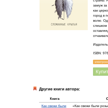
страны. 
замуж за
как церк
город в 
волю. Од
слишком 
оставляя
отчаиват
Издатель
ISBN: 97
электрон
Купи
Другие книги автора:
Книга
Как свежи были
«Как свежи были розы