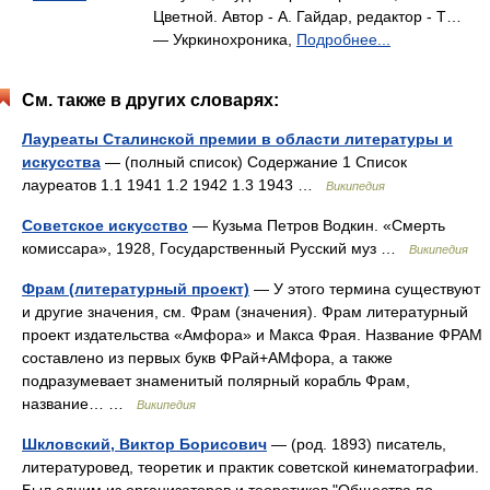
Цветной. Автор - А. Гайдар, редактор - Т…
— Укркинохроника,
Подробнее...
См. также в других словарях:
Лауреаты Сталинской премии в области литературы и
искусства
— (полный список) Содержание 1 Список
лауреатов 1.1 1941 1.2 1942 1.3 1943 …
Википедия
Советское искусство
— Кузьма Петров Водкин. «Смерть
комиссара», 1928, Государственный Русский муз …
Википедия
Фрам (литературный проект)
— У этого термина существуют
и другие значения, см. Фрам (значения). Фрам литературный
проект издательства «Амфора» и Макса Фрая. Название ФРАМ
составлено из первых букв ФРай+АМфора, а также
подразумевает знаменитый полярный корабль Фрам,
название… …
Википедия
Шкловский, Виктор Борисович
— (род. 1893) писатель,
литературовед, теоретик и практик советской кинематографии.