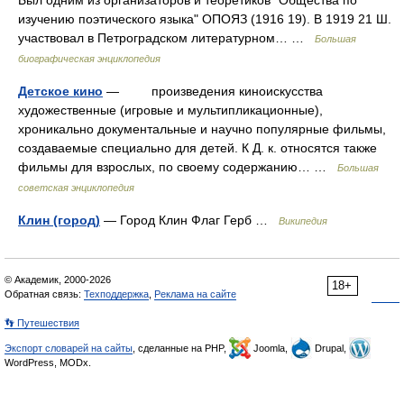
Был одним из организаторов и теоретиков "Общества по
изучению поэтического языка" ОПОЯЗ (1916 19). В 1919 21 Ш.
участвовал в Петроградском литературном… …
Большая
биографическая энциклопедия
Детское кино
— произведения киноискусства
художественные (игровые и мультипликационные),
хроникально документальные и научно популярные фильмы,
создаваемые специально для детей. К Д. к. относятся также
фильмы для взрослых, по своему содержанию… …
Большая
советская энциклопедия
Клин (город)
— Город Клин Флаг Герб …
Википедия
© Академик, 2000-2026
18+
Обратная связь:
Техподдержка
,
Реклама на сайте
👣 Путешествия
Экспорт словарей на сайты
, сделанные на PHP,
Joomla,
Drupal,
WordPress, MODx.