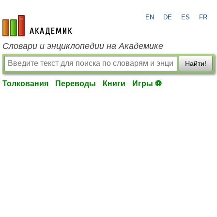
EN
DE
ES
FR
academic.ru
Словари и энциклопедии на Академике
Найти!
Толкования
Переводы
Книги
Игры ⚽