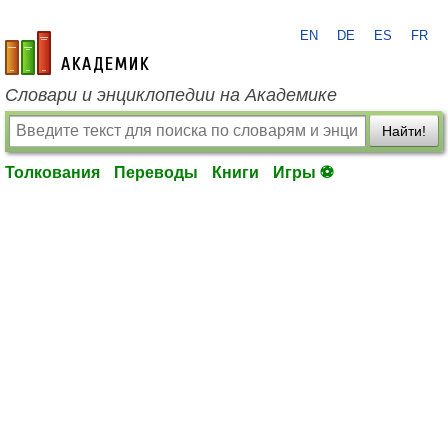
EN
DE
ES
FR
academic.ru
Словари и энциклопедии на Академике
Найти!
Толкования
Переводы
Книги
Игры ⚽