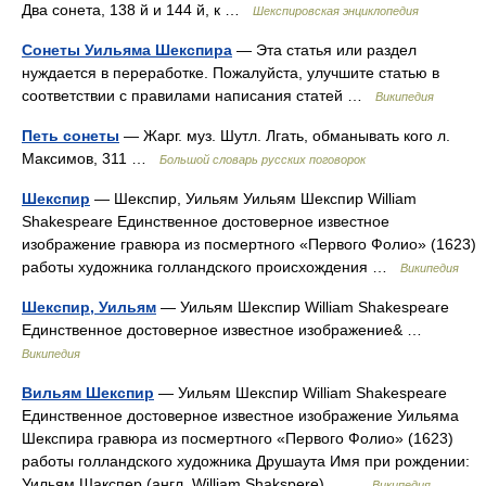
Два сонета, 138 й и 144 й, к …
Шекспировская энциклопедия
Сонеты Уильяма Шекспира
— Эта статья или раздел
нуждается в переработке. Пожалуйста, улучшите статью в
соответствии с правилами написания статей …
Википедия
Петь сонеты
— Жарг. муз. Шутл. Лгать, обманывать кого л.
Максимов, 311 …
Большой словарь русских поговорок
Шекспир
— Шекспир, Уильям Уильям Шекспир William
Shakespeare Единственное достоверное известное
изображение гравюра из посмертного «Первого Фолио» (1623)
работы художника голландского происхождения …
Википедия
Шекспир, Уильям
— Уильям Шекспир William Shakespeare
Единственное достоверное известное изображение& …
Википедия
Вильям Шекспир
— Уильям Шекспир William Shakespeare
Единственное достоверное известное изображение Уильяма
Шекспира гравюра из посмертного «Первого Фолио» (1623)
работы голландского художника Друшаута Имя при рождении:
Уильям Шакспер (англ. William Shakspere)… …
Википедия