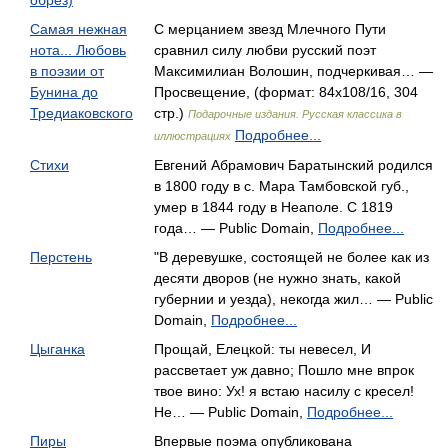
обрез)
Самая нежная
С мерцанием звезд Млечного Пути
нота... Любовь
сравнил силу любви русский поэт
в поэзии от
Максимилиан Волошин, подчеркивая… —
Бунина до
Просвещение, (формат: 84x108/16, 304
Тредиаковского
стр.)
Подарочные издания. Русская классика в
Подробнее...
иллюстрациях
Стихи
Евгений Абрамович Баратынский родился
в 1800 году в с. Мара Тамбовской губ.,
умер в 1844 году в Неаполе. С 1819
года… — Public Domain,
Подробнее...
Перстень
"В деревушке, состоящей не более как из
десяти дворов (не нужно знать, какой
губернии и уезда), некогда жил… — Public
Domain,
Подробнее...
Цыганка
Прощай, Елецкой: ты невесел, И
рассветает уж давно; Пошло мне впрок
твое вино: Ух! я встаю насилу с кресел!
Не… — Public Domain,
Подробнее...
Пиры
Впервые поэма опубликована