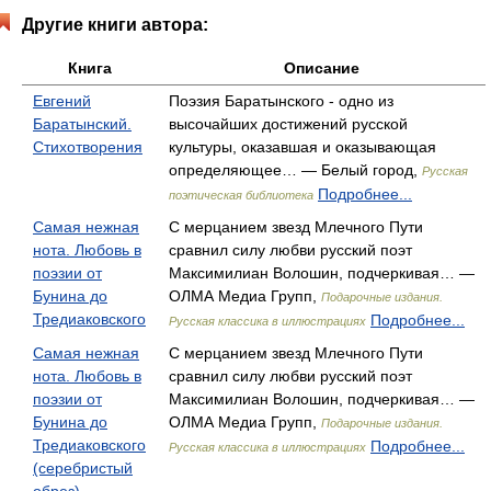
Другие книги автора:
Книга
Описание
Евгений
Поэзия Баратынского - одно из
Баратынский.
высочайших достижений русской
Стихотворения
культуры, оказавшая и оказывающая
определяющее… — Белый город,
Русская
Подробнее...
поэтическая библиотека
Самая нежная
С мерцанием звезд Млечного Пути
нота. Любовь в
сравнил силу любви русский поэт
поэзии от
Максимилиан Волошин, подчеркивая… —
Бунина до
ОЛМА Медиа Групп,
Подарочные издания.
Тредиаковского
Подробнее...
Русская классика в иллюстрациях
Самая нежная
С мерцанием звезд Млечного Пути
нота. Любовь в
сравнил силу любви русский поэт
поэзии от
Максимилиан Волошин, подчеркивая… —
Бунина до
ОЛМА Медиа Групп,
Подарочные издания.
Тредиаковского
Подробнее...
Русская классика в иллюстрациях
(серебристый