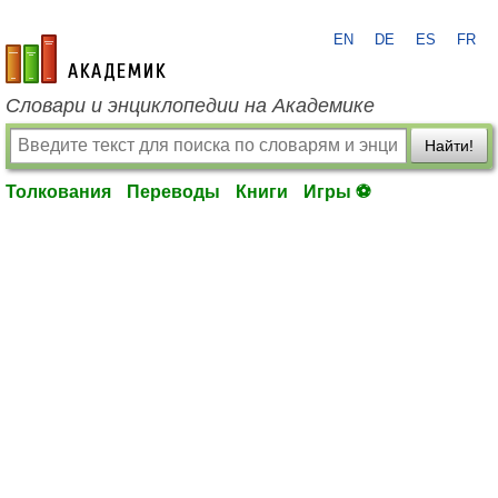
EN
DE
ES
FR
academic.ru
Словари и энциклопедии на Академике
Найти!
Толкования
Переводы
Книги
Игры ⚽