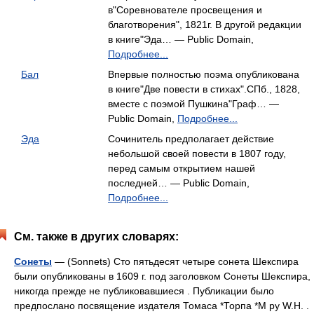
в"Соревнователе просвещения и
благотворения", 1821г. В другой редакции
в книге"Эда… — Public Domain,
Подробнее...
Бал
Впервые полностью поэма опубликована
в книге"Две повести в стихах".СПб., 1828,
вместе с поэмой Пушкина"Граф… —
Public Domain,
Подробнее...
Эда
Сочинитель предполагает действие
небольшой своей повести в 1807 году,
перед самым открытием нашей
последней… — Public Domain,
Подробнее...
См. также в других словарях:
Сонеты
— (Sonnets) Сто пятьдесят четыре сонета Шекспира
были опубликованы в 1609 г. под заголовком Сонеты Шекспира,
никогда прежде не публиковавшиеся . Публикации было
предпослано посвящение издателя Томаса *Торпа *М ру W.H. .