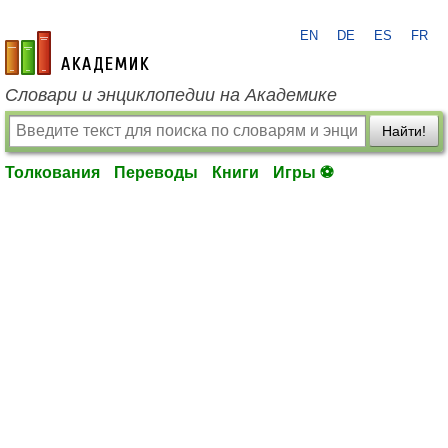
EN
DE
ES
FR
academic.ru
Словари и энциклопедии на Академике
Найти!
Толкования
Переводы
Книги
Игры ⚽