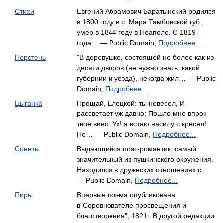
Стихи
Евгений Абрамович Баратынский родился
в 1800 году в с. Мара Тамбовской губ.,
умер в 1844 году в Неаполе. С 1819
года… — Public Domain,
Подробнее...
Перстень
"В деревушке, состоящей не более как из
десяти дворов (не нужно знать, какой
губернии и уезда), некогда жил… — Public
Domain,
Подробнее...
Цыганка
Прощай, Елецкой: ты невесел, И
рассветает уж давно; Пошло мне впрок
твое вино: Ух! я встаю насилу с кресел!
Не… — Public Domain,
Подробнее...
Сонеты
Выдающийся поэт-романтик, самый
значительный из пушкинского окружения.
Находился в дружеских отношениях с…
— Public Domain,
Подробнее...
Пиры
Впервые поэма опубликована
в"Соревнователе просвещения и
благотворения", 1821г. В другой редакции