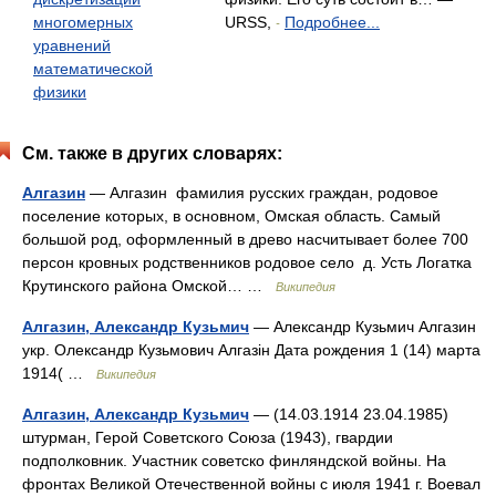
многомерных
URSS,
Подробнее...
-
уравнений
математической
физики
См. также в других словарях:
Алгазин
— Алгазин фамилия русских граждан, родовое
поселение которых, в основном, Омская область. Самый
большой род, оформленный в древо насчитывает более 700
персон кровных родственников родовое село д. Усть Логатка
Крутинского района Омской… …
Википедия
Алгазин, Александр Кузьмич
— Александр Кузьмич Алгазин
укр. Олександр Кузьмович Алгазін Дата рождения 1 (14) марта
1914( …
Википедия
Алгазин, Александр Кузьмич
— (14.03.1914 23.04.1985)
штурман, Герой Советского Союза (1943), гвардии
подполковник. Участник советско финляндской войны. На
фронтах Великой Отечественной войны с июля 1941 г. Воевал