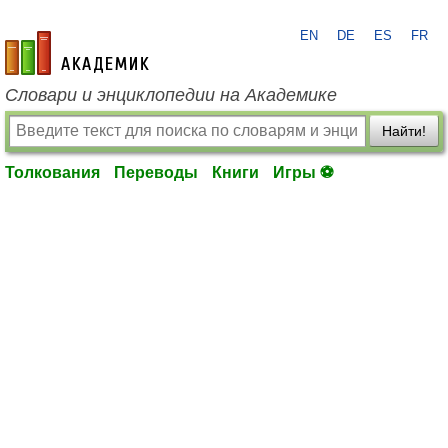
EN
DE
ES
FR
academic.ru
Словари и энциклопедии на Академике
Найти!
Толкования
Переводы
Книги
Игры ⚽