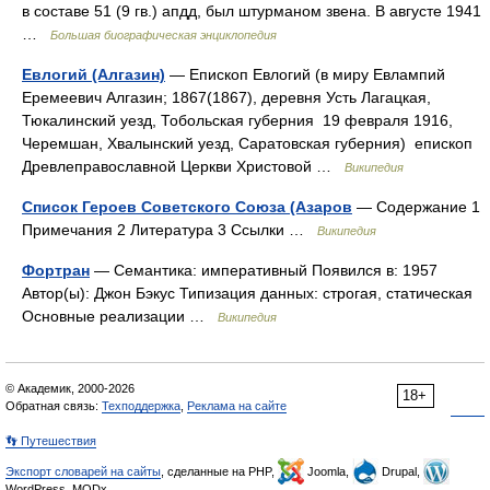
в составе 51 (9 гв.) апдд, был штурманом звена. В августе 1941
…
Большая биографическая энциклопедия
Евлогий (Алгазин)
— Епископ Евлогий (в миру Евлампий
Еремеевич Алгазин; 1867(1867), деревня Усть Лагацкая,
Тюкалинский уезд, Тобольская губерния 19 февраля 1916,
Черемшан, Хвалынский уезд, Саратовская губерния) епископ
Древлеправославной Церкви Христовой …
Википедия
Список Героев Советского Союза (Азаров
— Содержание 1
Примечания 2 Литература 3 Ссылки …
Википедия
Фортран
— Семантика: императивный Появился в: 1957
Автор(ы): Джон Бэкус Типизация данных: строгая, статическая
Основные реализации …
Википедия
© Академик, 2000-2026
18+
Обратная связь:
Техподдержка
,
Реклама на сайте
👣 Путешествия
Экспорт словарей на сайты
, сделанные на PHP,
Joomla,
Drupal,
WordPress, MODx.