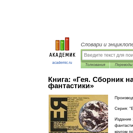
Словари и энциклоп
academic.ru
Толкования
Переводы
Книга:
«Гея. Сборник н
фантастики»
Производ
Серия: "
Издание 
фантасти
кругом п