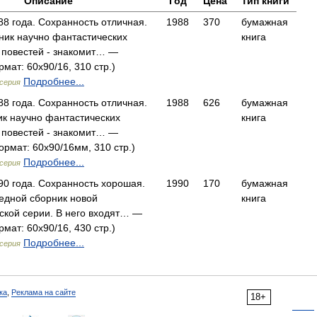
Описание
Год
Цена
Тип книги
8 года. Сохранность отличная.
1988
370
бумажная
рник научно фантастических
книга
и повестей - знакомит… —
мат: 60x90/16, 310 стр.)
Подробнее...
серия
8 года. Сохранность отличная.
1988
626
бумажная
ик научно фантастических
книга
и повестей - знакомит… —
рмат: 60x90/16мм, 310 стр.)
Подробнее...
серия
90 года. Сохранность хорошая.
1990
170
бумажная
редной сборник новой
книга
ской серии. В него входят… —
мат: 60x90/16, 430 стр.)
Подробнее...
серия
ка
,
Реклама на сайте
18+