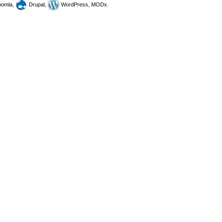
omla,
Drupal,
WordPress, MODx.