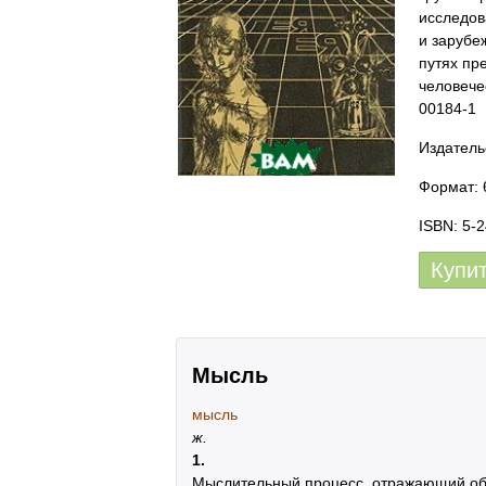
исследов
и зарубе
путях пр
человече
00184-1
Издатель
Формат: 
ISBN: 5-
Купи
Мысль
мысль
ж.
1.
Мыслительный процесс, отражающий объ