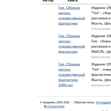
Автор
Книга
Гея. Сборник
Издание 198
научно-
"Гея" - сбо
художественной
рассказов 
фантастики
Мысль, (фор
Библиотечная 
Гея. Сборник
Издание 198
научно-
Гея - сборн
художественной
рассказов 
фантастики
МЫСЛЬ, (фо
Библиотечная 
Гея. Сборник
Издание 19
научно-
"Гея" - оче
художественной
фантастиче
фантастики.
Мысль, (фор
1990 год
Библиотечная 
© Академик, 2000-2026
Обратная связь:
Техподдерж
👣 Путешествия