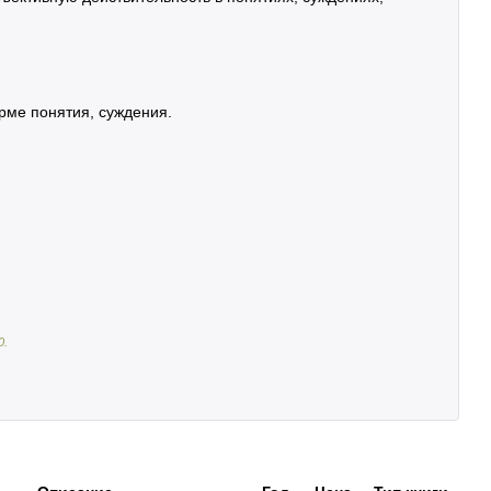
рме понятия, суждения.
0
.