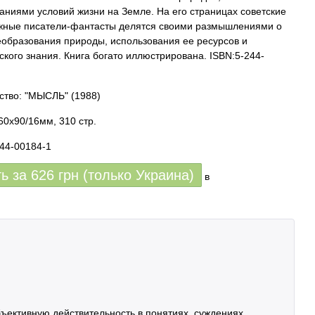
аниями условий жизни на Земле. На его страницах советские
жные писатели-фантасты делятся своими размышлениями о
еобразования природы, использования ее ресурсов и
ского знания. Книга богато иллюстрирована. ISBN:5-244-
ство: "МЫСЛЬ"
(1988)
60x90/16мм, 310 стр.
244-00184-1
ть за
626
грн (только Украина)
в
ективную действительность в понятиях, суждениях,