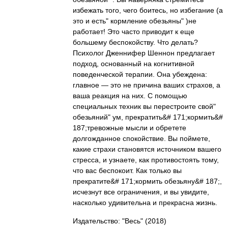
избежать того, чего боитесь, но избегание (а
это и есть" кормление обезьяны" )не
работает! Это часто приводит к еще
большему беспокойству. Что делать?
Психолог Дженнифер Шеннон предлагает
подход, основанный на когнитивной
поведенческой терапии. Она убеждена:
главное — это не причина ваших страхов, а
ваша реакция на них. С помощью
специальных техник вы перестроите свой"
обезьяний" ум, прекратить&# 171;кормить&#
187;тревожные мысли и обретете
долгожданное спокойствие. Вы поймете,
какие страхи становятся источником вашего
стресса, и узнаете, как противостоять тому,
что вас беспокоит. Как только вы
прекратите&# 171;кормить обезьяну&# 187;,
исчезнут все ограничения, и вы увидите,
насколько удивительна и прекрасна жизнь.
Издательство: "Весь"
(2018)