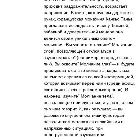
приходит раздражительность, возрастает
напряжение. В книге, которую вы держите в
руках, французская монахиня Канкьо Танье
приглашает исследовать тишину. В живой,
забавной и доверительной манере она
делится своим уникальным опытом
молчания. Вы узнаете о технике" Молчание
слов", позволяющей отключаться в"
звуковом котле" (например, в городе в часы
пик). Вы освоите" Молчание глаз"— и будете
практиковать ее в те моменты, когда глаза
не смогут справиться со всей информацией,
которая возникает перед ними (среди афиш,
светящих вывесок, рекламныхэкранов). И
наконец, изучите" Молчание тела",
позволяющее прислушаться и узнать, о чем
оно нам говорит. И, как результат, — вы
разовьете внутреннюю тишину, которая
позволит вам оставаться спокойными в
напряженных ситуациях, при
перегруженности звуками или