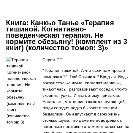
Книга:
Канкьо Танье «Терапия
тишиной. Когнитивно-
поведенческая терапия. Не
кормите обезьяну! (комплект из 3
книг) (количество томов: 3)»
Серия: "-"
"Терапия тишиной. А что если нам просто
помолчать?". Тсс! Слышите? Вряд ли. Ведь
вокруг столько шума: сигналят машины,
тикают часы, разговаривают соседи, что-то
скрипит, гудит... И мы к этому привыкли.
Настолько, что тишина кажется пугающей,
люди сегодня редко бывают в полном
безмолвии. Они впускают в свою жизнь
столько шума, что даже не подозревают,
насколько негативно это может сказаться на
них. А ведь снижается концентрация,