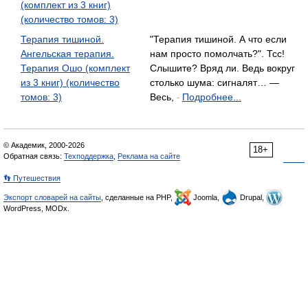
(комплект из 3 книг)
(количество томов: 3)
Терапия тишиной.
"Терапия тишиной. А что если
Ангельская терапия.
нам просто помолчать?". Тсс!
Терапия Ошо (комплект
Слышите? Вряд ли. Ведь вокруг
из 3 книг) (количество
столько шума: сигналят… —
томов: 3)
Весь,
Подробнее...
-
© Академик, 2000-2026
18+
Обратная связь:
Техподдержка
,
Реклама на сайте
👣 Путешествия
Экспорт словарей на сайты
, сделанные на PHP,
Joomla,
Drupal,
WordPress, MODx.