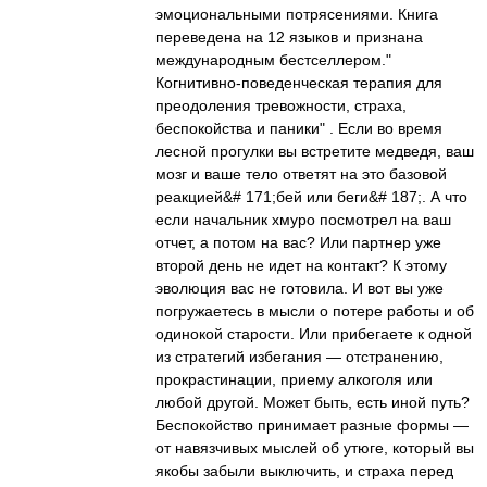
эмоциональными потрясениями. Книга
переведена на 12 языков и признана
международным бестселлером."
Когнитивно-поведенческая терапия для
преодоления тревожности, страха,
беспокойства и паники" . Если во время
лесной прогулки вы встретите медведя, ваш
мозг и ваше тело ответят на это базовой
реакцией&# 171;бей или беги&# 187;. А что
если начальник хмуро посмотрел на ваш
отчет, а потом на вас? Или партнер уже
второй день не идет на контакт? К этому
эволюция вас не готовила. И вот вы уже
погружаетесь в мысли о потере работы и об
одинокой старости. Или прибегаете к одной
из стратегий избегания — отстранению,
прокрастинации, приему алкоголя или
любой другой. Может быть, есть иной путь?
Беспокойство принимает разные формы —
от навязчивых мыслей об утюге, который вы
якобы забыли выключить, и страха перед