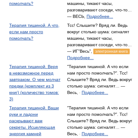
помолчать?
машины, тикают часы,
разговаривают соседи, что-то…
— ВЕСЬ,
Подробнее...
Терапия тишиной. А что,
Тсс! Слышите? Вряд ли. Ведь
если нам просто
вокруг столько шума: сигналят
помолчать?
машины, тикают часы,
разговаривают соседи, что-то…
— ИГ"Весь",
электронная книга
Подробнее...
Терапия тишиной. Веря
"Терапия тишиной. А что если
в невозможное перед
нам просто помолчать?". Тсс!
завтраком. О чем молчат
Слышите? Вряд ли. Ведь вокруг
предки (комплект из 3
столько шума: сигналят… —
книг) (количество томов:
Весь,
Подробнее...
-
3)
Терапия тишиной. Ваши
"Терапия тишиной. А что если
руки и ладони
нам просто помолчать?". Тсс!
раскрывают вам
Слышите? Вряд ли. Ведь вокруг
секреты. Исцеляющая
столько шума: сигналят… —
энергия камней
Весь,
Подробнее...
-