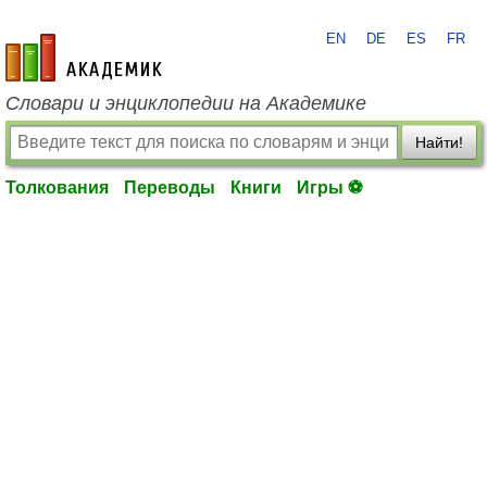
EN
DE
ES
FR
academic.ru
Словари и энциклопедии на Академике
Найти!
Толкования
Переводы
Книги
Игры ⚽