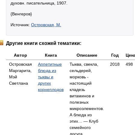
духовн. писательница, 1907.
{Венгеров}
Источник:
Островская, М.
Другие книги схожей тематики:
Автор
Книга
Описание
Год
Цен
Островская
Аппетитные
Тыква, свекла,
2018
498
Маргарита,
блюда из
сельдерей,
Мэй
тыквы и
морковь -
Светлана
других
настоящий
корнеплодов
кладезь
витаминов и
полезных
микроэлементов.
А блюда из
этих… — Клуб
семейного
досуга,