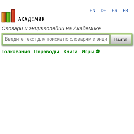
EN
DE
ES
FR
academic.ru
Словари и энциклопедии на Академике
Найти!
Толкования
Переводы
Книги
Игры ⚽