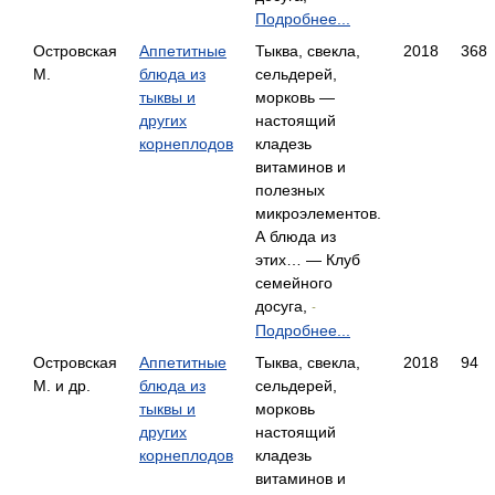
Подробнее...
Островская
Аппетитные
Тыква, свекла,
2018
368
М.
блюда из
сельдерей,
тыквы и
морковь —
других
настоящий
корнеплодов
кладезь
витаминов и
полезных
микроэлементов.
А блюда из
этих… — Клуб
семейного
досуга,
-
Подробнее...
Островская
Аппетитные
Тыква, свекла,
2018
94
М. и др.
блюда из
сельдерей,
тыквы и
морковь
других
настоящий
корнеплодов
кладезь
витаминов и