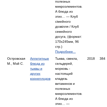
полезных
микроэлементов.
А блюда из
этих… — Клуб
сімейного
дозвілля / Клуб
семейного
досуга, (формат:
170x245мм, 96
стр.)
Подробнее...
Островская
Аппетитные
Тыква, свекла,
2018
384
М., Мэй С.
блюда из
сельдерей,
тыквы и
морковь -
других
настоящий
корнеплодов
кладезь
витаминов и
полезных
микроэлементов.
А блюда из
этих… —