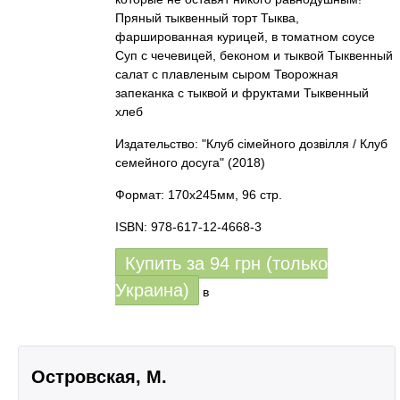
Пряный тыквенный торт Тыква,
фаршированная курицей, в томатном соусе
Суп с чечевицей, беконом и тыквой Тыквенный
салат с плавленым сыром Творожная
запеканка с тыквой и фруктами Тыквенный
хлеб
Издательство: "Клуб сімейного дозвілля / Клуб
семейного досуга"
(2018)
Формат: 170x245мм, 96 стр.
ISBN: 978-617-12-4668-3
Купить за
94
грн (только
Украина)
в
Островская, М.