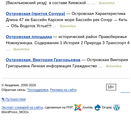
(Васильковский уезд) в составе Киевской… …
Википедия
Островская (приток Сочура)
— Островская Характеристика
Длина 47 км Бассейн Карское море Бассейн рек Сочур → Кеть
→ Обь Водоток Устье …
Википедия
Островская площадка
— исторический район Правобережья
Новокузнецка. Содержание 1 История 2 Природа 3 Транспорт 4
…
Википедия
Островская, Виктория Григорьевна
— Островская Виктория
Григорьевна Личная информация Гражданство …
Википедия
© Академик, 2000-2026
18+
Обратная связь:
Техподдержка
,
Реклама на сайте
👣 Путешествия
Экспорт словарей на сайты
, сделанные на PHP,
Joomla,
Drupal,
WordPress, MODx.