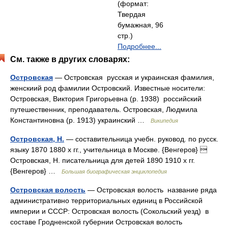
(формат:
Твердая
бумажная, 96
стр.)
Подробнее...
См. также в других словарях:
Островская
— Островская русская и украинская фамилия,
женскиий род фамилии Островский. Известные носители:
Островская, Виктория Григорьевна (р. 1938) российский
путешественник, преподаватель. Островская, Людмила
Константиновна (р. 1913) украинский …
Википедия
Островская, Н.
— составительница учебн. руковод. по русск.
языку 1870 1880 х гг., учительница в Москве. {Венгеров} 
Островская, Н. писательница для детей 1890 1910 х гг.
{Венгеров} …
Большая биографическая энциклопедия
Островская волость
— Островская волость название ряда
административно территориальных единиц в Российской
империи и СССР: Островская волость (Сокольский уезд) в
составе Гродненской губернии Островская волость