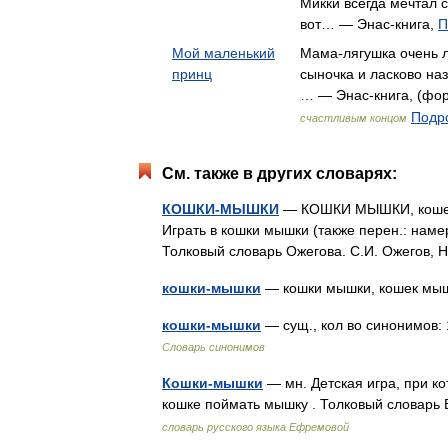
Микки всегда мечтал 
вот… — Энас-книга,
П
Мой маленький
Мама-лягушка очень 
принц
сыночка и ласково на
… — Энас-книга, (форм
Подро
счастливым концом
См. также в других словарях:
КОШКИ-МЫШКИ
— КОШКИ МЫШКИ, кошек м
Играть в кошки мышки (также перен.: намере
Толковый словарь Ожегова. С.И. Ожегов,
кошки-мышки
— кошки мышки, кошек м
кошки-мышки
— сущ., кол во синонимов: 
Словарь синонимов
Кошки-мышки
— мн. Детская игра, при ко
кошке поймать мышку . Толковый словар
словарь русского языка Ефремовой