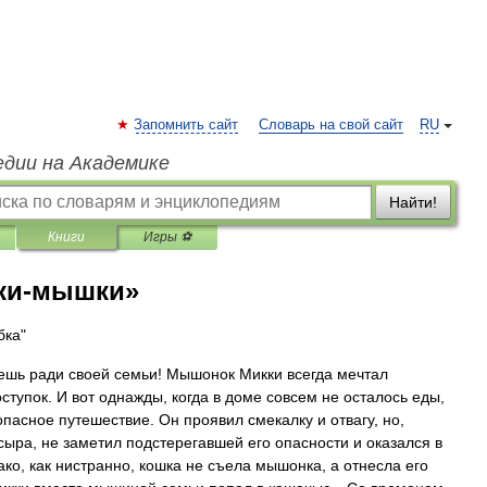
Запомнить сайт
Словарь на свой сайт
RU
едии на Академике
Найти!
Книги
Игры ⚽
ки-мышки»
бка"
аешь ради своей семьи! Мышонок Микки всегда мечтал
тупок. И вот однажды, когда в доме совсем не осталось еды,
пасное путешествие. Он проявил смекалку и отвагу, но,
ыра, не заметил подстерегавшей его опасности и оказался в
ко, как нистранно, кошка не съела мышонка, а отнесла его