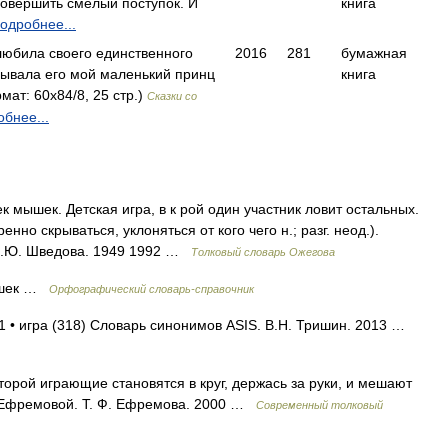
совершить смелый поступок. И
книга
одробнее...
любила своего единственного
2016
281
бумажная
зывала его мой маленький принц
книга
ат: 60x84/8, 25 стр.)
Сказки со
бнее...
ышек. Детская игра, в к рой один участник ловит остальных.
нно скрываться, уклоняться от кого чего н.; разг. неод.).
 Н.Ю. Шведова. 1949 1992 …
Толковый словарь Ожегова
ышек …
Орфографический словарь-справочник
1 • игра (318) Словарь синонимов ASIS. В.Н. Тришин. 2013 …
торой играющие становятся в круг, держась за руки, и мешают
ь Ефремовой. Т. Ф. Ефремова. 2000 …
Современный толковый