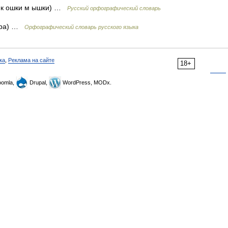
в к ошки м ышки) …
Русский орфографический словарь
игра) …
Орфографический словарь русского языка
ка
,
Реклама на сайте
18+
omla,
Drupal,
WordPress, MODx.