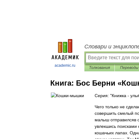
Словари и энциклоп
academic.ru
Толкования
Переводы
Книга:
Бос Берни «Кош
Серия: "Книжка - улы
Чего только не сдел
совершить смелый пос
малыш отправилсяв о
увлекшись поисками с
кошачьих лапах. Одна