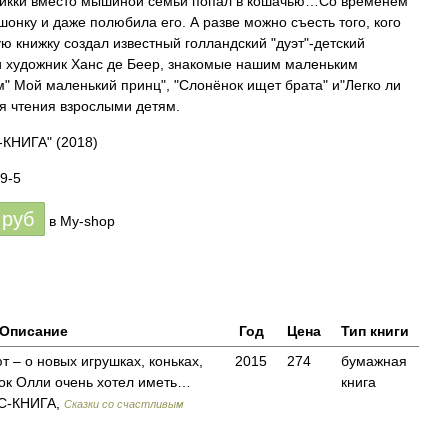
 Микки вместо мышиной семьи попал в кошачью…Со временем
онку и даже полюбила его. А разве можно съесть того, кого
ю книжку создал известный голландский "дуэт"-детский
и художник Ханс де Беер, знакомые нашим маленьким
м" Мой маленький принц", "Слонёнок ищет брата" и"Легко ли
ля чтения взрослыми детям.
-КНИГА"
(2018)
9-5
руб
в My-shop
Описание
Год
Цена
Тип книги
 – о новых игрушках, коньках,
2015
274
бумажная
ок Олли очень хотел иметь…
книга
С-КНИГА,
Сказки со счастливым