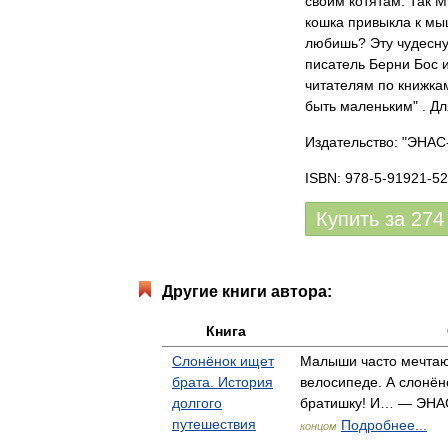
своим котятам. Так
кошка привыкла к мыш
любишь? Эту чудесну
писатель Берни Бос 
читателям по книжка
быть маленьким" . Д
Издательство: "ЭНАС
ISBN: 978-5-91921-52
Купить за
274
Другие книги автора:
Книга
Слонёнок ищет
Малыши часто мечтают
брата. История
велосипеде. А слонён
долгого
братишку! И… — ЭНА
путешествия
Подробнее...
концом