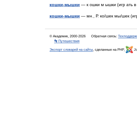
кошки-мышки
— к ошки м ышки (игр ать 
кошки-мышки
— мн., Р. ко/шек мы/шек (
© Академик, 2000-2026
Обратная связь:
Техподдерж
👣 Путешествия
Экспорт словарей на сайты
, сделанные на PHP,
Jo