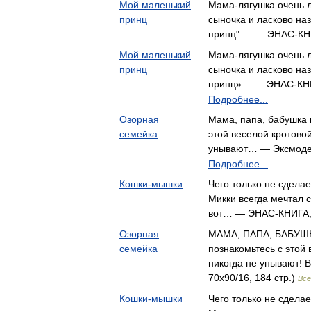
Мой маленький
Мама-лягушка очень 
принц
сыночка и ласково на
принц" … — ЭНАС-К
Мой маленький
Мама-лягушка очень 
принц
сыночка и ласково на
принц»… — ЭНАС-КН
Подробнее...
Озорная
Мама, папа, бабушка и
семейка
этой веселой кротово
унывают… — Эксмоде
Подробнее...
Кошки-мышки
Чего только не сдела
Микки всегда мечтал 
вот… — ЭНАС-КНИГА
Озорная
МАМА, ПАПА, БАБУШ
семейка
познакомьтесь с этой
никогда не унывают!
70x90/16, 184 стр.)
Все
Кошки-мышки
Чего только не сдела