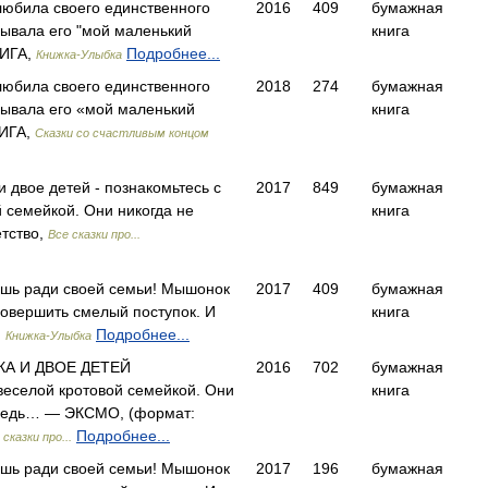
любила своего единственного
2016
409
бумажная
зывала его "мой маленький
книга
НИГА,
Подробнее...
Книжка-Улыбка
любила своего единственного
2018
274
бумажная
зывала его «мой маленький
книга
ИГА,
Сказки со счастливым концом
 двое детей - познакомьтесь с
2017
849
бумажная
й семейкой. Они никогда не
книга
тство,
Все сказки про...
ешь ради своей семьи! Мышонок
2017
409
бумажная
совершить смелый поступок. И
книга
,
Подробнее...
Книжка-Улыбка
КА И ДВОЕ ДЕТЕЙ
2016
702
бумажная
 веселой кротовой семейкой. Они
книга
 Ведь… — ЭКСМО, (формат:
Подробнее...
 сказки про...
ешь ради своей семьи! Мышонок
2017
196
бумажная