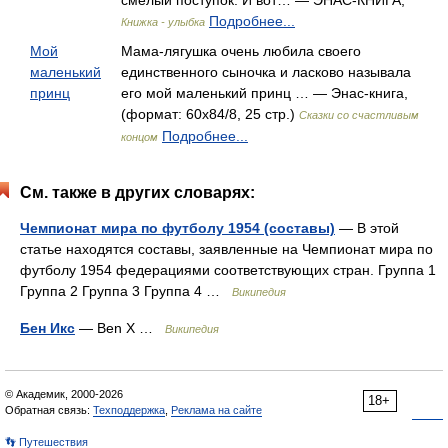
смелый поступок. И вот… — ЭНАС-КНИГА,
Подробнее...
Книжка - улыбка
Мой
Мама-лягушка очень любила своего
маленький
единственного сыночка и ласково называла
принц
его мой маленький принц … — Энас-книга,
(формат: 60x84/8, 25 стр.)
Сказки со счастливым
Подробнее...
концом
См. также в других словарях:
Чемпионат мира по футболу 1954 (составы)
— В этой
статье находятся составы, заявленные на Чемпионат мира по
футболу 1954 федерациями соответствующих стран. Группа 1
Группа 2 Группа 3 Группа 4 …
Википедия
Бен Икс
— Ben X …
Википедия
© Академик, 2000-2026
18+
Обратная связь:
Техподдержка
,
Реклама на сайте
👣 Путешествия