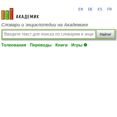
EN
DE
ES
FR
academic.ru
Словари и энциклопедии на Академике
Найти!
Толкования
Переводы
Книги
Игры ⚽