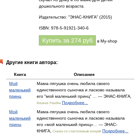
дошкольного возраста.
Издательство: "ЭНАС-КНИГА"
(2015)
ISBN: 978-5-91921-340-6
Купить за
274
руб
в My-shop
Другие книги автора:
Книга
Описание
Мой
Мама-лягушка очень любила своего
маленький
единственного сыночка и ласково называла
принц
его "мой маленький принц" … — ЭНАС-КНИГА,
Подробнее...
Книжка-Улыбка
Мой
Мама-лягушка очень любила своего
маленький
единственного сыночка и ласково называла
принц
его «мой маленький принц»… — ЭНАС-
КНИГА,
Подробнее...
Сказки со счастливым концом