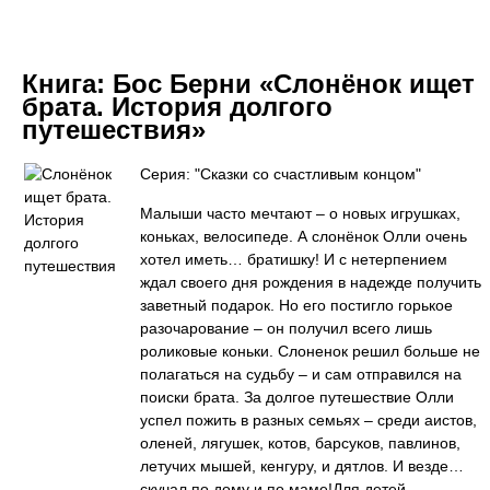
Книга:
Бос Берни «Слонёнок ищет
брата. История долгого
путешествия»
Серия: "Сказки со счастливым концом"
Малыши часто мечтают – о новых игрушках,
коньках, велосипеде. А слонёнок Олли очень
хотел иметь… братишку! И с нетерпением
ждал своего дня рождения в надежде получить
заветный подарок. Но его постигло горькое
разочарование – он получил всего лишь
роликовые коньки. Слоненок решил больше не
полагаться на судьбу – и сам отправился на
поиски брата. За долгое путешествие Олли
успел пожить в разных семьях – среди аистов,
оленей, лягушек, котов, барсуков, павлинов,
летучих мышей, кенгуру, и дятлов. И везде…
скучал по дому и по маме!Для детей