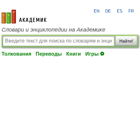
EN
DE
ES
FR
academic.ru
Словари и энциклопедии на Академике
Найти!
Толкования
Переводы
Книги
Игры ⚽