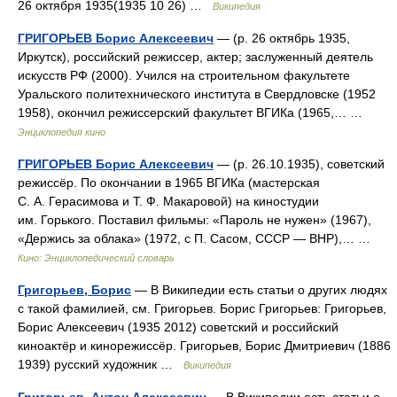
26 октября 1935(1935 10 26) …
Википедия
ГРИГОРЬЕВ Борис Алексеевич
— (р. 26 октябрь 1935,
Иркутск), российский режиссер, актер; заслуженный деятель
искусств РФ (2000). Учился на строительном факультете
Уральского политехнического института в Свердловске (1952
1958), окончил режиссерский факультет ВГИКа (1965,… …
Энциклопедия кино
ГРИГОРЬЕВ Борис Алексеевич
— (р. 26.10.1935), советский
режиссёр. По окончании в 1965 ВГИКа (мастерская
С. А. Герасимова и Т. Ф. Макаровой) на киностудии
им. Горького. Поставил фильмы: «Пароль не нужен» (1967),
«Держись за облака» (1972, с П. Сасом, СССР — ВНР),… …
Кино: Энциклопедический словарь
Григорьев, Борис
— В Википедии есть статьи о других людях
с такой фамилией, см. Григорьев. Борис Григорьев: Григорьев,
Борис Алексеевич (1935 2012) советский и российский
киноактёр и кинорежиссёр. Григорьев, Борис Дмитриевич (1886
1939) русский художник …
Википедия