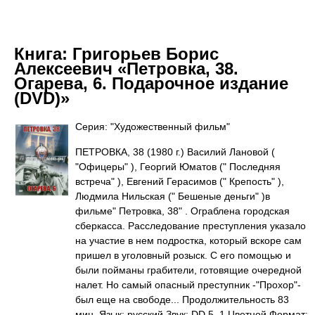
Книга:
Григорьев Борис
Алексеевич «Петровка, 38.
Огарева, 6. Подарочное издание
(DVD)»
Серия: "Художественный фильм"
ПЕТРОВКА, 38 (1980 г.) Василий Лановой (
"Офицеры" ), Георгий Юматов (" Последняя
встреча" ), Евгений Герасимов (" Крепость" ),
Людмила Нильская (" Бешеные деньги" )в
фильме" Петровка, 38" . Ограблена городская
сберкасса. Расследование преступления указало
на участие в нем подростка, который вскоре сам
пришел в уголовный розыск. С его помощью и
были пойманы грабители, готовящие очередной
налет. Но самый опасный преступник -"Прохор"-
был еще на свободе... Продолжительность 83
мин. Язык: русский Звук: DD 5. 1 Цветной Формат: