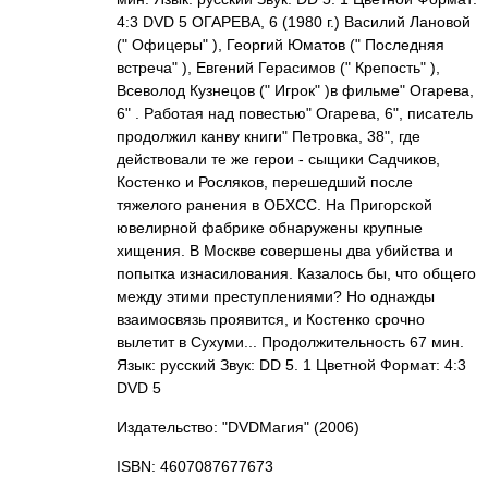
4:3 DVD 5 ОГАРЕВА, 6 (1980 г.) Василий Лановой
(" Офицеры" ), Георгий Юматов (" Последняя
встреча" ), Евгений Герасимов (" Крепость" ),
Всеволод Кузнецов (" Игрок" )в фильме" Огарева,
6" . Работая над повестью" Огарева, 6", писатель
продолжил канву книги" Петровка, 38", где
действовали те же герои - сыщики Садчиков,
Костенко и Росляков, перешедший после
тяжелого ранения в ОБХСС. На Пригорской
ювелирной фабрике обнаружены крупные
хищения. В Москве совершены два убийства и
попытка изнасилования. Казалось бы, что общего
между этими преступлениями? Но однажды
взаимосвязь проявится, и Костенко срочно
вылетит в Сухуми... Продолжительность 67 мин.
Язык: русский Звук: DD 5. 1 Цветной Формат: 4:3
DVD 5
Издательство: "DVDМагия"
(2006)
ISBN: 4607087677673