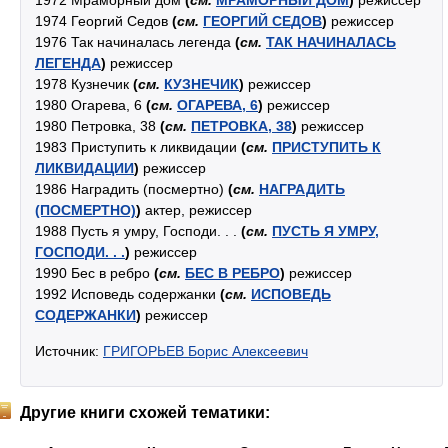
1972 Мраморный дом
(
см.
МРАМОРНЫЙ ДОМ
)
режиссер
1974 Георгий Седов
(
см.
ГЕОРГИЙ СЕДОВ
)
режиссер
1976 Так начиналась легенда
(
см.
ТАК НАЧИНАЛАСЬ
ЛЕГЕНДА
)
режиссер
1978 Кузнечик
(
см.
КУЗНЕЧИК
)
режиссер
1980 Огарева, 6
(
см.
ОГАРЕВА, 6
)
режиссер
1980 Петровка, 38
(
см.
ПЕТРОВКА, 38
)
режиссер
1983 Приступить к ликвидации
(
см.
ПРИСТУПИТЬ К
ЛИКВИДАЦИИ
)
режиссер
1986 Наградить (посмертно)
(
см.
НАГРАДИТЬ
(ПОСМЕРТНО)
)
актер, режиссер
1988 Пусть я умру, Господи. . .
(
см.
ПУСТЬ Я УМРУ,
ГОСПОДИ. . .
)
режиссер
1990 Бес в ребро
(
см.
БЕС В РЕБРО
)
режиссер
1992 Исповедь содержанки
(
см.
ИСПОВЕДЬ
СОДЕРЖАНКИ
)
режиссер
Источник:
ГРИГОРЬЕВ Борис Алексеевич
Другие книги схожей тематики: