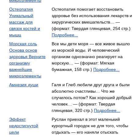
микроэлементы
Остеопатия
Остеопатия помогает восстановить
Уникальный
здоровье без использования лекарств и
массаж для
хирургических вмешательств… —
связок костей и
(формат: Твердая глянцевая, 254 стр.)
мышц
Подробнее...
Морская соль
Все мы дети моря — все живое вышло
Основа основ
из морской воды. И человеческий
здоровья Верните
организм однозначно реагирует на
организму
морскую… — (формат: Мягкая
важнейшие
бумажная, 158 стр.)
Подробнее...
микроэлементы
Амнезия души
Галя и Глеб любили друг друга и были
абсолютно счастливы… Что же
случилось потом? Как хороший добрый
человек… — (формат: Твердая
глянцевая, 320 стр.)
Подробнее...
Эффект
Руслан приехал в этот маленький
недостигнутой
курортный городок не для того, чтобы
цели
отдыхать — его наняли отыскать