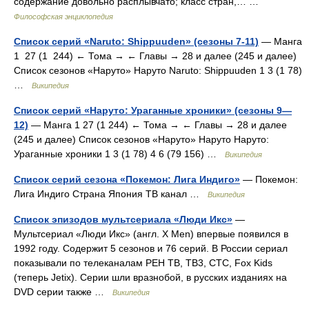
содержание довольно расплывчато; класс стран,… …
Философская энциклопедия
Список серий «Naruto: Shippuuden» (сезоны 7-11)
— Манга
1 27 (1 244) ← Тома → ← Главы → 28 и далее (245 и далее)
Список сезонов «Наруто» Наруто Naruto: Shippuuden 1 3 (1 78)
…
Википедия
Список серий «Наруто: Ураганные хроники» (сезоны 9—
12)
— Манга 1 27 (1 244) ← Тома → ← Главы → 28 и далее
(245 и далее) Список сезонов «Наруто» Наруто Наруто:
Ураганные хроники 1 3 (1 78) 4 6 (79 156) …
Википедия
Список серий сезона «Покемон: Лига Индиго»
— Покемон:
Лига Индиго Страна Япония ТВ канал …
Википедия
Список эпизодов мультсериала «Люди Икс»
—
Мультсериал «Люди Икс» (англ. X Men) впервые появился в
1992 году. Содержит 5 сезонов и 76 серий. В России сериал
показывали по телеканалам РЕН ТВ, ТВ3, СТС, Fox Kids
(теперь Jetix). Серии шли вразнобой, в русских изданиях на
DVD серии также …
Википедия