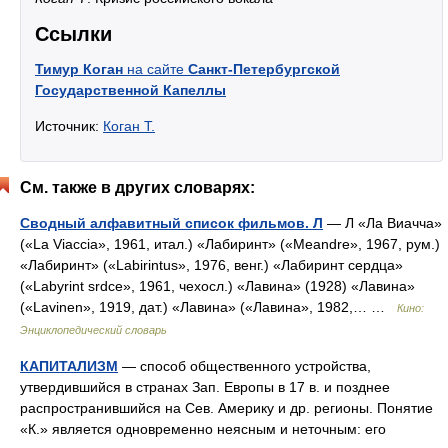
Ссылки
Тимур Коган
на сайте
Санкт-Петербургской
Государственной Капеллы
Источник:
Коган Т.
См. также в других словарях:
Сводный алфавитный список фильмов. Л
— Л «Ла Виачча»
(«La Viaccia», 1961, итал.) «Лабиринт» («Meandre», 1967, рум.)
«Лабиринт» («Labirintus», 1976, венг.) «Лабиринт сердца»
(«Labyrint srdce», 1961, чехосл.) «Лавина» (1928) «Лавина»
(«Lavinen», 1919, дат.) «Лавина» («Лавина», 1982,… …
Кино:
Энциклопедический словарь
КАПИТАЛИЗМ
— способ общественного устройства,
утвердившийся в странах Зап. Европы в 17 в. и позднее
распространившийся на Сев. Америку и др. регионы. Понятие
«К.» является одновременно неясным и неточным: его