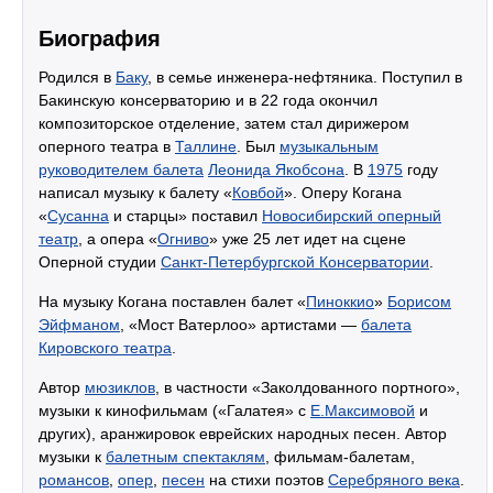
Биография
Родился в
Баку
, в семье инженера-нефтяника. Поступил в
Бакинскую консерваторию и в 22 года окончил
композиторское отделение, затем стал дирижером
оперного театра в
Таллине
. Был
музыкальным
руководителем балета
Леонида Якобсона
. В
1975
году
написал музыку к балету «
Ковбой
». Оперу Когана
«
Сусанна
и старцы» поставил
Новосибирский оперный
театр
, а опера «
Огниво
» уже 25 лет идет на сцене
Оперной студии
Санкт-Петербургской Консерватории
.
На музыку Когана поставлен балет «
Пиноккио
»
Борисом
Эйфманом
, «Мост Ватерлоо» артистами —
балета
Кировского театра
.
Автор
мюзиклов
, в частности «Заколдованного портного»,
музыки к кинофильмам («Галатея» с
Е.Максимовой
и
других), аранжировок еврейских народных песен. Автор
музыки к
балетным спектаклям
, фильмам-балетам,
романсов
,
опер
,
песен
на стихи поэтов
Серебряного века
.