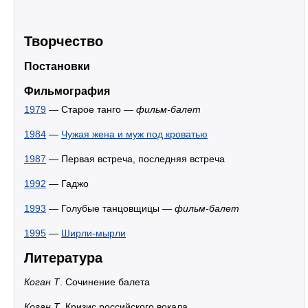
Творчество
Постановки
Фильмография
1979
— Старое танго —
фильм-балет
1984
—
Чужая жена и муж под кроватью
1987
— Первая встреча, последняя встреча
1992
— Гаджо
1993
— Голубые танцовщицы —
фильм-балет
1995
—
Ширли-мырли
Литература
Коган Т
. Сочинение балета
Коган Т
. Кризис российского вокала