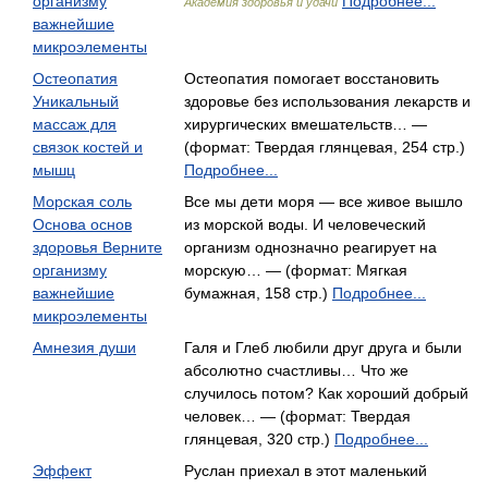
организму
Подробнее...
Академия здоровья и удачи
важнейшие
микроэлементы
Остеопатия
Остеопатия помогает восстановить
Уникальный
здоровье без использования лекарств и
массаж для
хирургических вмешательств… —
связок костей и
(формат: Твердая глянцевая, 254 стр.)
мышц
Подробнее...
Морская соль
Все мы дети моря — все живое вышло
Основа основ
из морской воды. И человеческий
здоровья Верните
организм однозначно реагирует на
организму
морскую… — (формат: Мягкая
важнейшие
бумажная, 158 стр.)
Подробнее...
микроэлементы
Амнезия души
Галя и Глеб любили друг друга и были
абсолютно счастливы… Что же
случилось потом? Как хороший добрый
человек… — (формат: Твердая
глянцевая, 320 стр.)
Подробнее...
Эффект
Руслан приехал в этот маленький