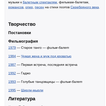
музыки к
балетным спектаклям
, фильмам-балетам,
романсов
,
опер
,
песен
на стихи поэтов
Серебряного века
.
Творчество
Постановки
Фильмография
1979
— Старое танго —
фильм-балет
1984
—
Чужая жена и муж под кроватью
1987
— Первая встреча, последняя встреча
1992
— Гаджо
1993
— Голубые танцовщицы —
фильм-балет
1995
—
Ширли-мырли
Литература