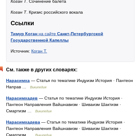
Коган Т
. Сочинение балета
Коган Т
. Кризис российского вокала
Ссылки
Тимур Коган
на сайте
Санкт-Петербургской
Государственной Капеллы
Источник:
Коган Т.
См. также в других словарях:
Нарасимха
— Статья по тематике Индуизм История · Пантеон
Направ …
Википедия
Нарасимхадев
— Статья по тематике Индуизм История ·
Пантеон Направления Вайшнавизм · Шиваизм Шактизм ·
Смартизм …
Википедия
Нарасимхадева
— Статья по тематике Индуизм История ·
Пантеон Направления Вайшнавизм · Шиваизм Шактизм ·
Смартизм …
Википедия