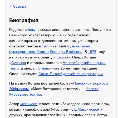
4
Ссылки
Биография
Родился в
Баку
, в семье инженера-нефтяника. Поступил в
Бакинскую консерваторию и в 22 года окончил
композиторское отделение, затем стал дирижером
оперного театра в
Таллине
. Был
музыкальным
руководителем балета
Леонида Якобсона
. В
1975
году
написал музыку к балету «
Ковбой
». Оперу Когана
«
Сусанна
и старцы» поставил
Новосибирский оперный
театр
, а опера «
Огниво
» уже 25 лет идет на сцене
Оперной студии
Санкт-Петербургской Консерватории
.
На музыку Когана поставлен балет «
Пиноккио
»
Борисом
Эйфманом
, «Мост Ватерлоо» артистами —
балета
Кировского театра
.
Автор
мюзиклов
, в частности «Заколдованного портного»,
музыки к кинофильмам («Галатея» с
Е.Максимовой
и
других), аранжировок еврейских народных песен. Автор