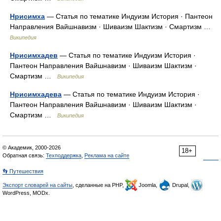
Нрисимха
— Статья по тематике Индуизм История · Пантеон
Направления Вайшнавизм · Шиваизм Шактизм · Смартизм …
Википедия
Нрисимхадев
— Статья по тематике Индуизм История ·
Пантеон Направления Вайшнавизм · Шиваизм Шактизм ·
Смартизм …
Википедия
Нрисимхадева
— Статья по тематике Индуизм История ·
Пантеон Направления Вайшнавизм · Шиваизм Шактизм ·
Смартизм …
Википедия
© Академик, 2000-2026
18+
Обратная связь:
Техподдержка
,
Реклама на сайте
👣 Путешествия
Экспорт словарей на сайты
, сделанные на PHP,
Joomla,
Drupal,
WordPress, MODx.