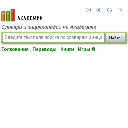
EN
DE
ES
FR
academic.ru
Словари и энциклопедии на Академике
Найти!
Толкования
Переводы
Книги
Игры ⚽