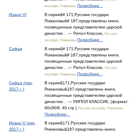
Подробнее...
государи. Романовы
Иоанн VI
В серии&# 171;Русские государи.
Романовы&# 187;представлены книги,
посвященные представителям царской
династии… — Рипол Классик,
Русские
Подробнее...
государи. Романовы
Софья
В серии&# 171;Русские государи.
Романовы&# 187;представлены книги,
посвященные представителям царской
династии… — Рипол Классик,
Русские
Подробнее...
государи. Романовы
Софья (изд.
В серии&171;Русские государи.
2017 г. )
Романовы&187;представлены книги,
посвященные представителям царской
династии… — РИПОЛ КЛАССИК, (формат:
60x90/8, 40 стр.)
Русские государи. Романовы
Подробнее...
Иоанн V (изд.
В серии&171;Русские государи.
2017 г. )
Романовы&187;представлены книги,