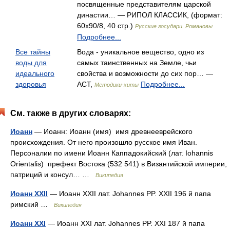
посвященные представителям царской
династии… — РИПОЛ КЛАССИК, (формат:
60x90/8, 40 стр.)
Русские государи. Романовы
Подробнее...
Все тайны
Вода - уникальное вещество, одно из
воды для
самых таинственных на Земле, чьи
идеального
свойства и возможности до сих пор… —
здоровья
АСТ,
Подробнее...
Методики-хиты
См. также в других словарях:
Иоанн
— Иоанн: Иоанн (имя) имя древнееврейского
происхождения. От него произошло русское имя Иван.
Персоналии по имени Иоанн Каппадокийский (лат. Iohannis
Orientalis) префект Востока (532 541) в Византийской империи,
патриций и консул… …
Википедия
Иоанн ХХІІ
— Иоанн XXII лат. Johannes PP. XXII 196 й папа
римский …
Википедия
Иоанн ХХІ
— Иоанн XXI лат. Johannes PP. XXI 187 й папа