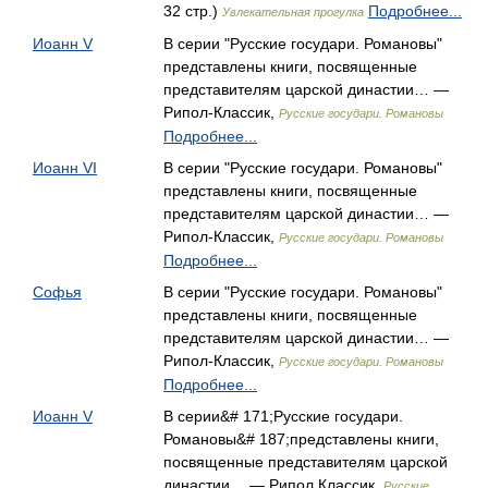
32 стр.)
Подробнее...
Увлекательная прогулка
Иоанн V
В серии "Русские государи. Романовы"
представлены книги, посвященные
представителям царской династии… —
Рипол-Классик,
Русские государи. Романовы
Подробнее...
Иоанн VI
В серии "Русские государи. Романовы"
представлены книги, посвященные
представителям царской династии… —
Рипол-Классик,
Русские государи. Романовы
Подробнее...
Софья
В серии "Русские государи. Романовы"
представлены книги, посвященные
представителям царской династии… —
Рипол-Классик,
Русские государи. Романовы
Подробнее...
Иоанн V
В серии&# 171;Русские государи.
Романовы&# 187;представлены книги,
посвященные представителям царской
династии… — Рипол Классик,
Русские