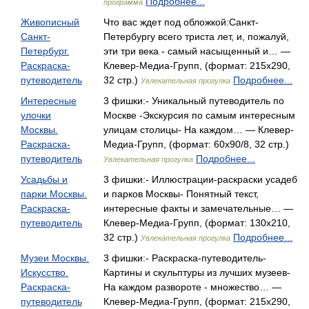
Подробнее...
программа
Живописный
Что вас ждет под обложкой:Санкт-
Санкт-
Петербургу всего триста лет, и, пожалуй,
Петербург.
эти три века - самый насыщенный и… —
Раскраска-
Клевер-Медиа-Групп, (формат: 215x290,
путеводитель
32 стр.)
Подробнее...
Увлекательная прогулка
Интересные
3 фишки:- Уникальный путеводитель по
улочки
Москве -Экскурсия по самым интересным
Москвы.
улицам столицы- На каждом… — Клевер-
Раскраска-
Медиа-Групп, (формат: 60x90/8, 32 стр.)
путеводитель
Подробнее...
Увлекательная прогулка
Усадьбы и
3 фишки:- Иллюстрации-раскраски усадеб
парки Москвы.
и парков Москвы- Понятный текст,
Раскраска-
интересные факты и замечательные… —
путеводитель
Клевер-Медиа-Групп, (формат: 130x210,
32 стр.)
Подробнее...
Увлекательная прогулка
Музеи Москвы.
3 фишки:- Раскраска-путеводитель-
Искусство.
Картины и скульптуры из лучших музеев-
Раскраска-
На каждом развороте - множество… —
путеводитель
Клевер-Медиа-Групп, (формат: 215x290,