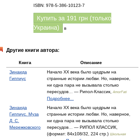
ISBN: 978-5-386-10123-7
Купить за
191
грн (только
Украина)
в
Другие книги автора:
Книга
Описание
Зинаида
Начало XX века было щедрым на
Гиппиус
странные истории любви. Но, наверное,
ни одна пара не вызывала столько
пересудов… — Рипол-Классик,
AmorFati
Подробнее...
Зинаида
Начало XX века было щедрым на
Гиппиус. Муза
странные истории любви. Но, наверное,
Д. С.
ни одна пара не вызывала столько
Мережковского
пересудов… — РИПОЛ КЛАССИК,
(формат: 84x108/32, 224 стр.)
Школьная