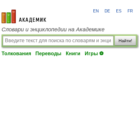
EN
DE
ES
FR
academic.ru
Словари и энциклопедии на Академике
Найти!
Толкования
Переводы
Книги
Игры ⚽