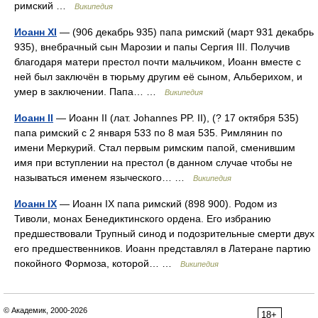
римский …
Википедия
Иоанн XI
— (906 декабрь 935) папа римский (март 931 декабрь
935), внебрачный сын Марозии и папы Сергия III. Получив
благодаря матери престол почти мальчиком, Иоанн вместе с
ней был заключён в тюрьму другим её сыном, Альберихом, и
умер в заключении. Папа… …
Википедия
Иоанн ІІ
— Иоанн II (лат. Johannes PP. II), (? 17 октября 535)
папа римский с 2 января 533 по 8 мая 535. Римлянин по
имени Меркурий. Стал первым римским папой, сменившим
имя при вступлении на престол (в данном случае чтобы не
называться именем языческого… …
Википедия
Иоанн ІХ
— Иоанн IX папа римский (898 900). Родом из
Тиволи, монах Бенедиктинского ордена. Его избранию
предшествовали Трупный синод и подозрительные смерти двух
его предшественников. Иоанн представлял в Латеране партию
покойного Формоза, которой… …
Википедия
© Академик, 2000-2026
18+