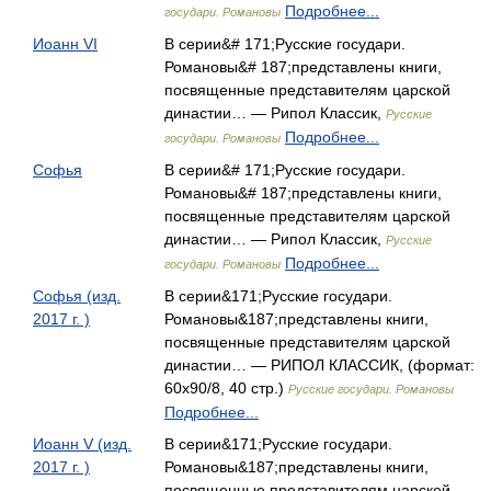
Подробнее...
государи. Романовы
Иоанн VI
В серии&# 171;Русские государи.
Романовы&# 187;представлены книги,
посвященные представителям царской
династии… — Рипол Классик,
Русские
Подробнее...
государи. Романовы
Софья
В серии&# 171;Русские государи.
Романовы&# 187;представлены книги,
посвященные представителям царской
династии… — Рипол Классик,
Русские
Подробнее...
государи. Романовы
Софья (изд.
В серии&171;Русские государи.
2017 г. )
Романовы&187;представлены книги,
посвященные представителям царской
династии… — РИПОЛ КЛАССИК, (формат:
60x90/8, 40 стр.)
Русские государи. Романовы
Подробнее...
Иоанн V (изд.
В серии&171;Русские государи.
2017 г. )
Романовы&187;представлены книги,
посвященные представителям царской