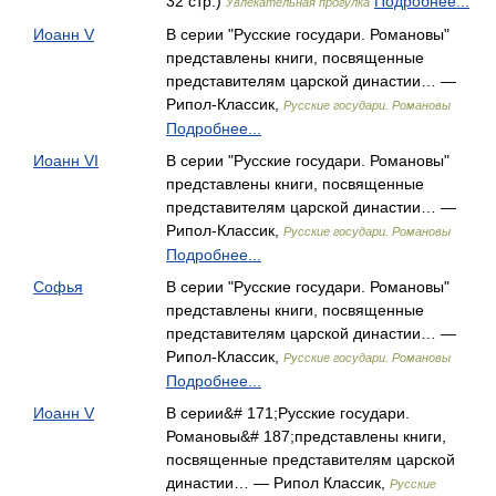
32 стр.)
Подробнее...
Увлекательная прогулка
Иоанн V
В серии "Русские государи. Романовы"
представлены книги, посвященные
представителям царской династии… —
Рипол-Классик,
Русские государи. Романовы
Подробнее...
Иоанн VI
В серии "Русские государи. Романовы"
представлены книги, посвященные
представителям царской династии… —
Рипол-Классик,
Русские государи. Романовы
Подробнее...
Софья
В серии "Русские государи. Романовы"
представлены книги, посвященные
представителям царской династии… —
Рипол-Классик,
Русские государи. Романовы
Подробнее...
Иоанн V
В серии&# 171;Русские государи.
Романовы&# 187;представлены книги,
посвященные представителям царской
династии… — Рипол Классик,
Русские