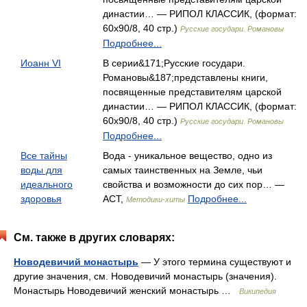
династии… — РИПОЛ КЛАССИК, (формат:
60x90/8, 40 стр.)
Русские государи. Романовы
Подробнее...
Иоанн VI
В серии&171;Русские государи.
Романовы&187;представлены книги,
посвященные представителям царской
династии… — РИПОЛ КЛАССИК, (формат:
60x90/8, 40 стр.)
Русские государи. Романовы
Подробнее...
Все тайны
Вода - уникальное вещество, одно из
воды для
самых таинственных на Земле, чьи
идеального
свойства и возможности до сих пор… —
здоровья
АСТ,
Подробнее...
Методики-хиты
См. также в других словарях:
Новодевичий монастырь
— У этого термина существуют и
другие значения, см. Новодевичий монастырь (значения).
Монастырь Новодевичий женский монастырь …
Википедия