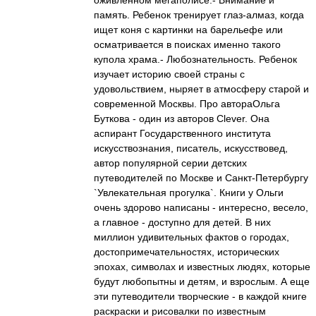
оживленном мегаполисе.- Внимание и
память. Ребенок тренирует глаз-алмаз, когда
ищет коня с картинки на барельефе или
осматривается в поисках именно такого
купола храма.- Любознательность. Ребенок
изучает историю своей страны с
удовольствием, ныряет в атмосферу старой и
современной Москвы. Про автораОльга
Буткова - один из авторов Clever. Она
аспирант Государственного института
искусствознания, писатель, искусствовед,
автор популярной серии детских
путеводителей по Москве и Санкт-Петербургу
`Увлекательная прогулка`. Книги у Ольги
очень здорово написаны - интересно, весело,
а главное - доступно для детей. В них
миллион удивительных фактов о городах,
достопримечательностях, исторических
эпохах, символах и известных людях, которые
будут любопытны и детям, и взрослым. А еще
эти путеводители творческие - в каждой книге
раскраски и рисовалки по известным