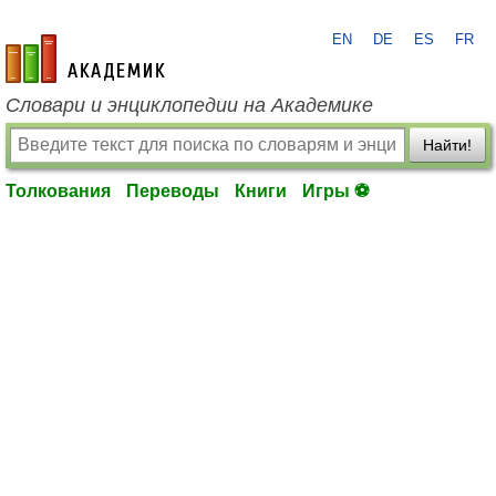
EN
DE
ES
FR
academic.ru
Словари и энциклопедии на Академике
Найти!
Толкования
Переводы
Книги
Игры ⚽