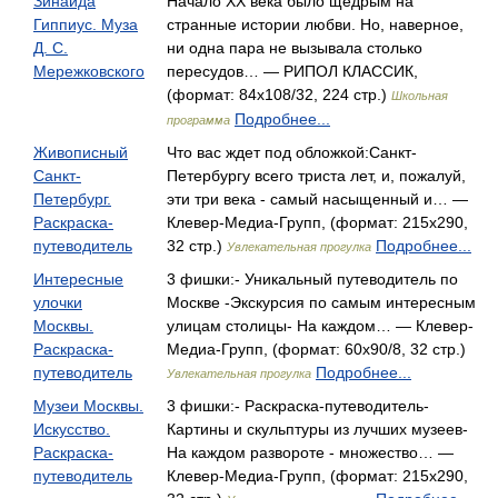
Зинаида
Начало XX века было щедрым на
Гиппиус. Муза
странные истории любви. Но, наверное,
Д. С.
ни одна пара не вызывала столько
Мережковского
пересудов… — РИПОЛ КЛАССИК,
(формат: 84x108/32, 224 стр.)
Школьная
Подробнее...
программа
Живописный
Что вас ждет под обложкой:Санкт-
Санкт-
Петербургу всего триста лет, и, пожалуй,
Петербург.
эти три века - самый насыщенный и… —
Раскраска-
Клевер-Медиа-Групп, (формат: 215x290,
путеводитель
32 стр.)
Подробнее...
Увлекательная прогулка
Интересные
3 фишки:- Уникальный путеводитель по
улочки
Москве -Экскурсия по самым интересным
Москвы.
улицам столицы- На каждом… — Клевер-
Раскраска-
Медиа-Групп, (формат: 60x90/8, 32 стр.)
путеводитель
Подробнее...
Увлекательная прогулка
Музеи Москвы.
3 фишки:- Раскраска-путеводитель-
Искусство.
Картины и скульптуры из лучших музеев-
Раскраска-
На каждом развороте - множество… —
путеводитель
Клевер-Медиа-Групп, (формат: 215x290,