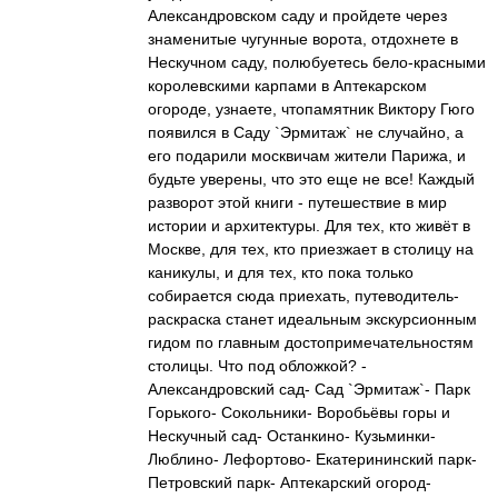
Александровском саду и пройдете через
знаменитые чугунные ворота, отдохнете в
Нескучном саду, полюбуетесь бело-красными
королевскими карпами в Аптекарском
огороде, узнаете, чтопамятник Виктору Гюго
появился в Саду `Эрмитаж` не случайно, а
его подарили москвичам жители Парижа, и
будьте уверены, что это еще не все! Каждый
разворот этой книги - путешествие в мир
истории и архитектуры. Для тех, кто живёт в
Москве, для тех, кто приезжает в столицу на
каникулы, и для тех, кто пока только
собирается сюда приехать, путеводитель-
раскраска станет идеальным экскурсионным
гидом по главным достопримечательностям
столицы. Что под обложкой? -
Александровский сад- Сад `Эрмитаж`- Парк
Горького- Сокольники- Воробьёвы горы и
Нескучный сад- Останкино- Кузьминки-
Люблино- Лефортово- Екатерининский парк-
Петровский парк- Аптекарский огород-