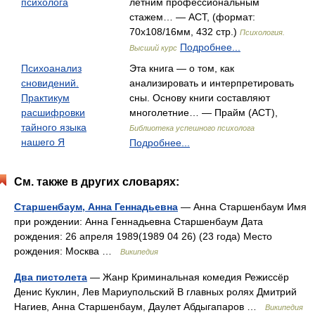
психолога
летним профессиональным
стажем… — АСТ, (формат:
70x108/16мм, 432 стр.)
Психология.
Подробнее...
Высший курс
Психоанализ
Эта книга — о том, как
сновидений.
анализировать и интерпретировать
Практикум
сны. Основу книги составляют
расшифровки
многолетние… — Прайм (АСТ),
тайного языка
Библиотека успешного психолога
нашего Я
Подробнее...
См. также в других словарях:
Старшенбаум, Анна Геннадьевна
— Анна Старшенбаум Имя
при рождении: Анна Геннадьевна Старшенбаум Дата
рождения: 26 апреля 1989(1989 04 26) (23 года) Место
рождения: Москва …
Википедия
Два пистолета
— Жанр Криминальная комедия Режиссёр
Денис Куклин, Лев Мариупольский В главных ролях Дмитрий
Нагиев, Анна Старшенбаум, Даулет Абдыгапаров …
Википедия