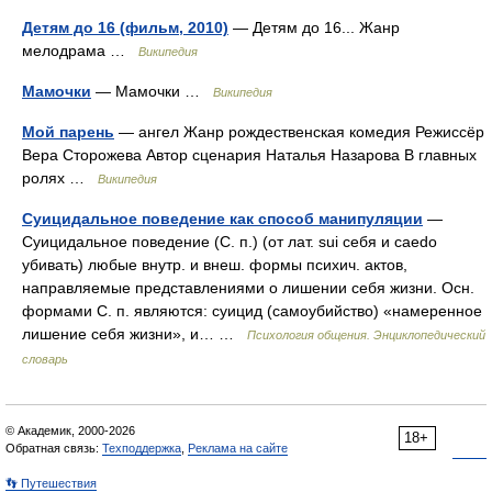
Детям до 16 (фильм, 2010)
— Детям до 16... Жанр
мелодрама …
Википедия
Мамочки
— Мамочки …
Википедия
Мой парень
— ангел Жанр рождественская комедия Режиссёр
Вера Сторожева Автор сценария Наталья Назарова В главных
ролях …
Википедия
Суицидальное поведение как способ манипуляции
—
Суицидальное поведение (С. п.) (от лат. sui себя и caedo
убивать) любые внутр. и внеш. формы психич. актов,
направляемые представлениями о лишении себя жизни. Осн.
формами С. п. являются: суицид (самоубийство) «намеренное
лишение себя жизни», и… …
Психология общения. Энциклопедический
словарь
© Академик, 2000-2026
18+
Обратная связь:
Техподдержка
,
Реклама на сайте
👣 Путешествия