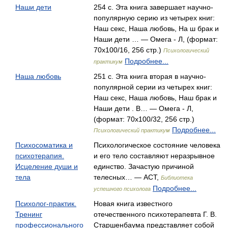
Наши дети
254 с. Эта книга завершает научно-
популярную серию из четырех книг:
Наш секс, Наша любовь, Ha ш брак и
Наши дети … — Омега - Л, (формат:
70x100/16, 256 стр.)
Психологический
Подробнее...
практикум
Наша любовь
251 с. Эта книга вторая в научно-
популярной серии из четырех книг:
Наш секс, Наша любовь, Наш брак и
Наши дети . В… — Омега - Л,
(формат: 70x100/32, 256 стр.)
Подробнее...
Психологический практикум
Психосоматика и
Психологическое состояние человека
психотерапия.
и его тело составляют неразрывное
Исцеление души и
единство. Зачастую причиной
тела
телесных… — АСТ,
Библиотека
Подробнее...
успешного психолога
Психолог-практик.
Новая книга известного
Тренинг
отечественного психотерапевта Г. В.
профессионального
Старшенбаума представляет собой