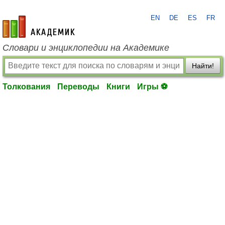
EN
DE
ES
FR
academic.ru
Словари и энциклопедии на Академике
Найти!
Толкования
Переводы
Книги
Игры ⚽