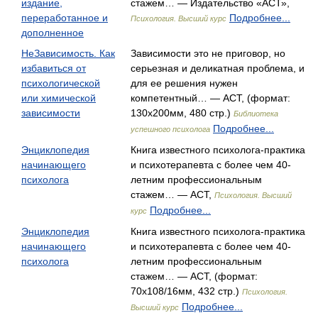
издание,
стажем… — Издательство «АСТ»,
переработанное и
Подробнее...
Психология. Высший курс
дополненное
НеЗависимость. Как
Зависимости это не приговор, но
избавиться от
серьезная и деликатная проблема, и
психологической
для ее решения нужен
или химической
компетентный… — АСТ, (формат:
зависимости
130x200мм, 480 стр.)
Библиотека
Подробнее...
успешного психолога
Энциклопедия
Книга известного психолога-практика
начинающего
и психотерапевта с более чем 40-
психолога
летним профессиональным
стажем… — АСТ,
Психология. Высший
Подробнее...
курс
Энциклопедия
Книга известного психолога-практика
начинающего
и психотерапевта с более чем 40-
психолога
летним профессиональным
стажем… — АСТ, (формат:
70x108/16мм, 432 стр.)
Психология.
Подробнее...
Высший курс