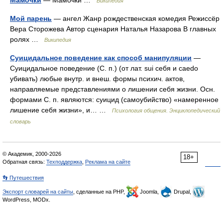
Мамочки
— Мамочки …
Википедия
Мой парень
— ангел Жанр рождественская комедия Режиссёр
Вера Сторожева Автор сценария Наталья Назарова В главных
ролях …
Википедия
Суицидальное поведение как способ манипуляции
—
Суицидальное поведение (С. п.) (от лат. sui себя и caedo
убивать) любые внутр. и внеш. формы психич. актов,
направляемые представлениями о лишении себя жизни. Осн.
формами С. п. являются: суицид (самоубийство) «намеренное
лишение себя жизни», и… …
Психология общения. Энциклопедический
словарь
© Академик, 2000-2026
18+
Обратная связь:
Техподдержка
,
Реклама на сайте
👣 Путешествия
Экспорт словарей на сайты
, сделанные на PHP,
Joomla,
Drupal,
WordPress, MODx.