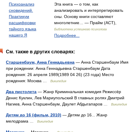
Психоанализ
Эта книга — о том, как
сновидений.
анализировать и интерпретировать
Практикум
сны. Основу книги составляют
расшифровки
многолетние… — Прайм (АСТ),
тайного языка
Библиотека успешного психолога
нашего Я
Подробнее...
См. также в других словарях:
Старшенбаум, Анна Геннадьевна
— Анна Старшенбаум Имя
при рождении: Анна Геннадьевна Старшенбаум Дата
рождения: 26 апреля 1989(1989 04 26) (23 года) Место
рождения: Москва …
Википедия
Два пистолета
— Жанр Криминальная комедия Режиссёр
Денис Куклин, Лев Мариупольский В главных ролях Дмитрий
Нагиев, Анна Старшенбаум, Даулет Абдыгапаров …
Википедия
Детям до 16 (фильм, 2010)
— Детям до 16... Жанр
мелодрама …
Википедия