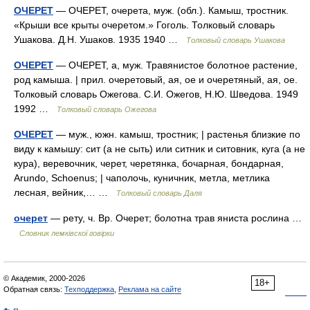
ОЧЕРЕТ
— ОЧЕРЕТ, очерета, муж. (обл.). Камыш, тростник.
«Крыши все крыты очеретом.» Гоголь. Толковый словарь
Ушакова. Д.Н. Ушаков. 1935 1940 …
Толковый словарь Ушакова
ОЧЕРЕТ
— ОЧЕРЕТ, а, муж. Травянистое болотное растение,
род камыша. | прил. очеретовый, ая, ое и очеретяный, ая, ое.
Толковый словарь Ожегова. С.И. Ожегов, Н.Ю. Шведова. 1949
1992 …
Толковый словарь Ожегова
ОЧЕРЕТ
— муж., южн. камыш, тростник; | растенья близкие по
виду к камышу: сит (а не сыть) или ситник и ситовник, куга (а не
кура), веревочник, черет, черетянка, бочарная, бондарная,
Arundo, Schoenus; | чаполочь, куничник, метла, метлика
лесная, вейник,… …
Толковый словарь Даля
очерет
— рету, ч. Вр. Очерет; болотна трав яниста рослина …
Словник лемківскої говірки
© Академик, 2000-2026
18+
Обратная связь:
Техподдержка
,
Реклама на сайте