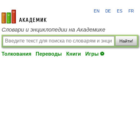
EN
DE
ES
FR
academic.ru
Словари и энциклопедии на Академике
Найти!
Толкования
Переводы
Книги
Игры ⚽