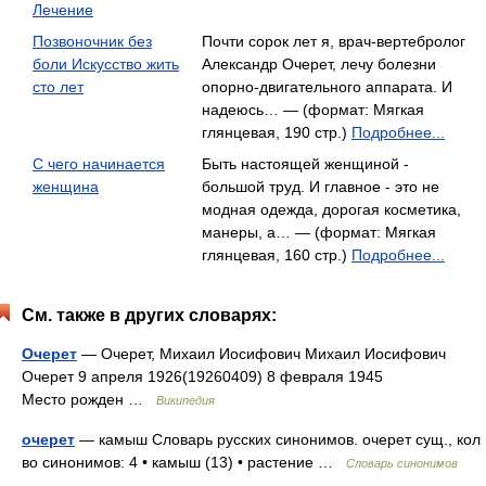
Лечение
Позвоночник без
Почти сорок лет я, врач-вертебролог
боли Искусство жить
Александр Очерет, лечу болезни
сто лет
опорно-двигательного аппарата. И
надеюсь… — (формат: Мягкая
глянцевая, 190 стр.)
Подробнее...
С чего начинается
Быть настоящей женщиной -
женщина
большой труд. И главное - это не
модная одежда, дорогая косметика,
манеры, а… — (формат: Мягкая
глянцевая, 160 стр.)
Подробнее...
См. также в других словарях:
Очерет
— Очерет, Михаил Иосифович Михаил Иосифович
Очерет 9 апреля 1926(19260409) 8 февраля 1945
Место рожден …
Википедия
очерет
— камыш Словарь русских синонимов. очерет сущ., кол
во синонимов: 4 • камыш (13) • растение …
Словарь синонимов