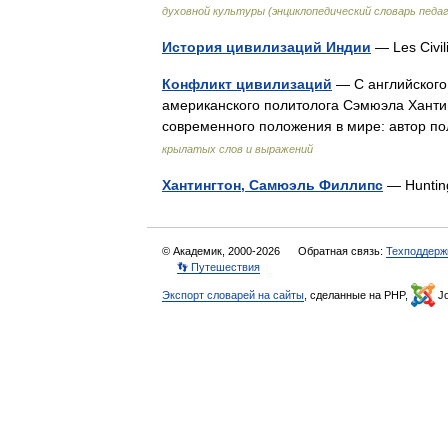
духовной культуры (энциклопедический словарь педаг
История цивилизаций Индии
— Les Civil
Конфликт цивилизаций
— С английского: 
американского политолога Сэмюэла Хантинг
современного положения в мире: автор п
крылатых слов и выражений
Хантингтон, Самюэль Филлипс
— Huntin
© Академик, 2000-2026
Обратная связь:
Техподдерж
👣 Путешествия
Экспорт словарей на сайты
, сделанные на PHP,
Jo