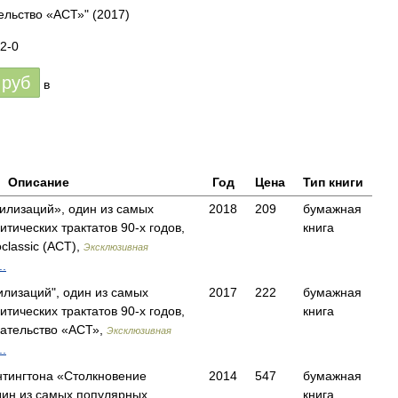
ельство «АСТ»"
(2017)
2-0
руб
в
Описание
Год
Цена
Тип книги
илизаций», один из самых
2018
209
бумажная
тических трактатов 90-х годов,
книга
lassic (АСТ),
Эксклюзивная
.
илизаций", один из самых
2017
222
бумажная
тических трактатов 90-х годов,
книга
ательство «АСТ»,
Эксклюзивная
.
тингтона «Столкновение
2014
547
бумажная
ин из самых популярных
книга