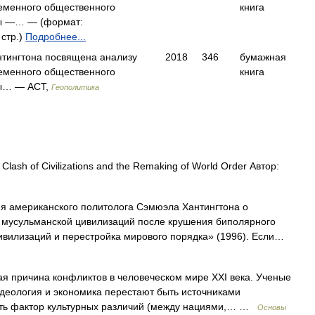
еменного общественного
книга
ы —… — (формат:
 стр.)
Подробнее...
тингтона посвящена анализу
2018
346
бумажная
еменного общественного
книга
мы… — АСТ,
Геополитика
Clash of Civilizations and the Remaking of World Order Автор:
 американского политолога Сэмюэла Хантингтона о
и мусульманской цивилизаций после крушения биполярного
ивилизаций и перестройка мирового порядка» (1996). Если…
 причина конфликтов в человеческом мире XXI века. Ученые
идеология и экономика перестают быть источниками
вать фактор культурных различий (между нациями,… …
Основы