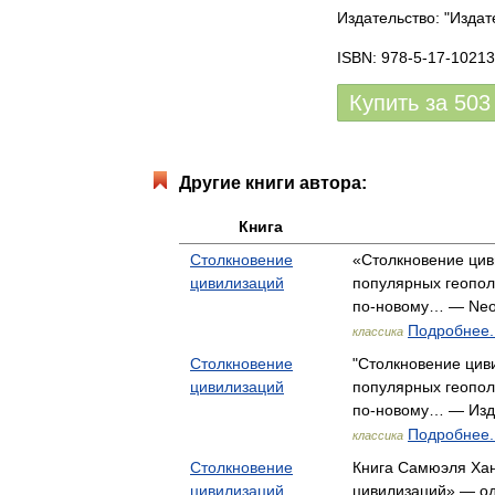
Издательство: "Издат
ISBN: 978-5-17-10213
Купить за
503
Другие книги автора:
Книга
Столкновение
«Столкновение цив
цивилизаций
популярных геополи
по-новому… — Neoc
Подробнее..
классика
Столкновение
"Столкновение цив
цивилизаций
популярных геополи
по-новому… — Изд
Подробнее..
классика
Столкновение
Книга Самюэля Хан
цивилизаций
цивилизаций» — од