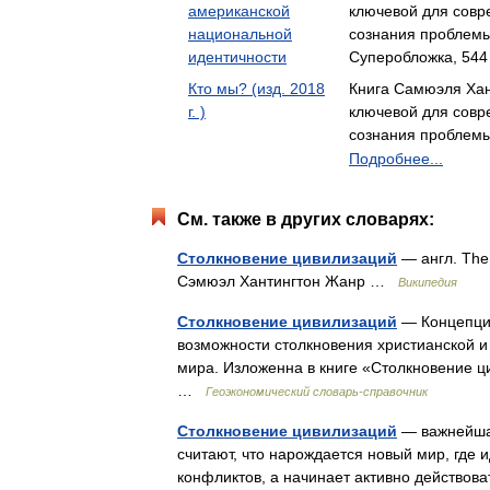
американской
ключевой для совр
национальной
сознания проблем
идентичности
Суперобложка, 544
Кто мы? (изд. 2018
Книга Самюэля Хан
г. )
ключевой для совр
сознания пробле
Подробнее...
См. также в других словарях:
Столкновение цивилизаций
— англ. The 
Сэмюэл Хантингтон Жанр …
Википедия
Столкновение цивилизаций
— Концепция
возможности столкновения христианской 
мира. Изложенна в книге «Столкновение ц
…
Геоэкономический словарь-справочник
Столкновение цивилизаций
— важнейшая
считают, что нарождается новый мир, где 
конфликтов, а начинает активно действо