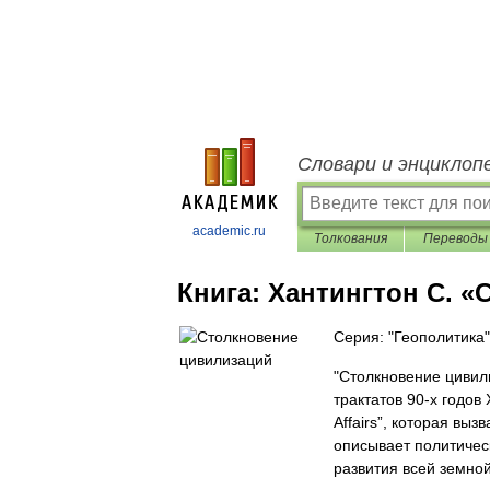
Словари и энциклоп
academic.ru
Толкования
Переводы
Книга:
Хантингтон С. «
Серия: "Геополитика"
"Столкновение цивил
трактатов 90-х годов 
Affairs”, которая вы
описывает политичес
развития всей земно