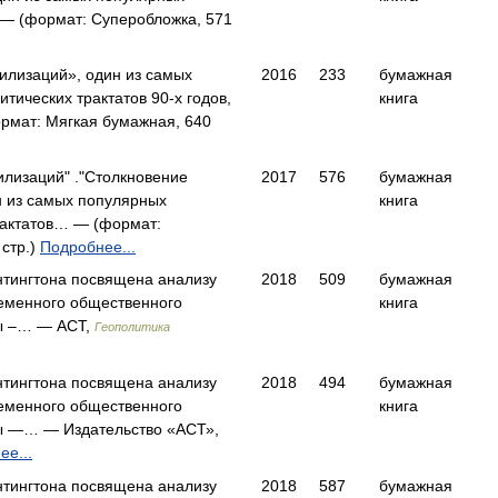
— (формат: Суперобложка, 571
илизаций», один из самых
2016
233
бумажная
тических трактатов 90-х годов,
книга
рмат: Мягкая бумажная, 640
илизаций" ."Столкновение
2017
576
бумажная
н из самых популярных
книга
рактатов… — (формат:
 стр.)
Подробнее...
тингтона посвящена анализу
2018
509
бумажная
еменного общественного
книга
ы –… — АСТ,
Геополитика
тингтона посвящена анализу
2018
494
бумажная
еменного общественного
книга
ы —… — Издательство «АСТ»,
ее...
тингтона посвящена анализу
2018
587
бумажная