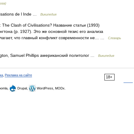
ога)
isations de l Inde …
Википедия
The Clash of Civilisations? Название статьи (1993)
тона (р. 1927). Это же основной тезис его анализа
олагает, что главный конфликт современности не… …
Словарь
gton, Samuel Phillips американский политолог …
Википедия
ка
,
Реклама на сайте
18+
omla,
Drupal,
WordPress, MODx.