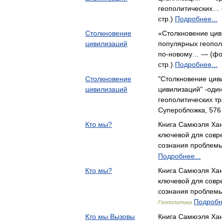
геополитических… 
стр.)
Подробнее...
Столкновение
«Столкновение цив
цивилизаций
популярных геополи
по-новому… — (фо
стр.)
Подробнее...
Столкновение
"Столкновение цив
цивилизаций
цивилизаций" -оди
геополитических т
Суперобложка, 576
Кто мы?
Книга Самюэля Хан
ключевой для совр
сознания проблем
Подробнее...
Кто мы?
Книга Самюэля Хан
ключевой для совр
сознания проблем
Подробн
Геополитика
Кто мы Вызовы
Книга Самюэля Хан