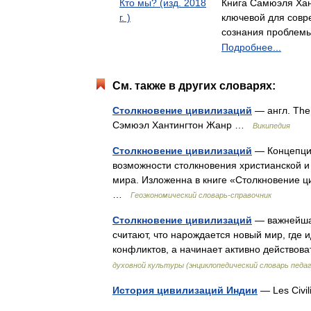
Кто мы? (изд. 2018
Книга Самюэля Хан
г. )
ключевой для совр
сознания пробле
Подробнее...
См. также в других словарях:
Столкновение цивилизаций
— англ. The 
Сэмюэл Хантингтон Жанр …
Википедия
Столкновение цивилизаций
— Концепция
возможности столкновения христианской 
мира. Изложенна в книге «Столкновение ц
…
Геоэкономический словарь-справочник
Столкновение цивилизаций
— важнейшая
считают, что нарождается новый мир, где 
конфликтов, а начинает активно действо
духовной культуры (энциклопедический словарь педаг
История цивилизаций Индии
— Les Civil