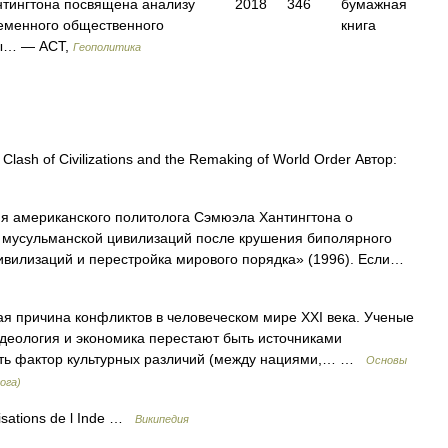
тингтона посвящена анализу
2018
346
бумажная
еменного общественного
книга
мы… — АСТ,
Геополитика
Clash of Civilizations and the Remaking of World Order Автор:
 американского политолога Сэмюэла Хантингтона о
и мусульманской цивилизаций после крушения биполярного
ивилизаций и перестройка мирового порядка» (1996). Если…
 причина конфликтов в человеческом мире XXI века. Ученые
идеология и экономика перестают быть источниками
вать фактор культурных различий (между нациями,… …
Основы
ога)
isations de l Inde …
Википедия