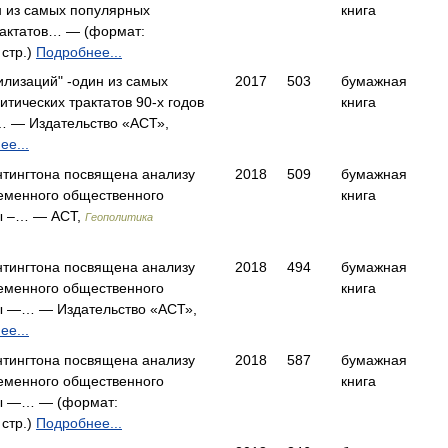
н из самых популярных
книга
рактатов… — (формат:
 стр.)
Подробнее...
илизаций" -один из самых
2017
503
бумажная
тических трактатов 90-х годов
книга
а… — Издательство «АСТ»,
ее...
тингтона посвящена анализу
2018
509
бумажная
еменного общественного
книга
ы –… — АСТ,
Геополитика
тингтона посвящена анализу
2018
494
бумажная
еменного общественного
книга
ы —… — Издательство «АСТ»,
ее...
тингтона посвящена анализу
2018
587
бумажная
еменного общественного
книга
ы —… — (формат:
 стр.)
Подробнее...