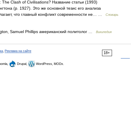
The Clash of Civilisations? Название статьи (1993)
тона (р. 1927). Это же основной тезис его анализа
олагает, что главный конфликт современности не… …
Словарь
gton, Samuel Phillips американский политолог …
Википедия
ка
,
Реклама на сайте
18+
omla,
Drupal,
WordPress, MODx.