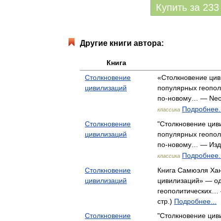
Купить за
233
Другие книги автора:
Книга
Столкновение
«Столкновение цив
цивилизаций
популярных геополи
по-новому… — Neoc
Подробнее..
классика
Столкновение
"Столкновение цив
цивилизаций
популярных геополи
по-новому… — Изд
Подробнее..
классика
Столкновение
Книга Самюэля Хан
цивилизаций
цивилизаций» — од
геополитических… 
стр.)
Подробнее...
Столкновение
"Столкновение цив