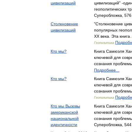
цивилизаций
цивилизаций" -оди
геополитических т
Суперобложка, 576
Столкновение
"Столкновение цив
цивилизаций
популярных геополи
ХХ века. Эта книг
Подробн
Геополитика
Кто мы?
Книга Самюэля Хан
ключевой для совр
сознания проблем
Подробнее...
Кто мы?
Книга Самюэля Хан
ключевой для совр
сознания проблем
Подробн
Геополитика
Кто мы Вызовы
Книга Самюэля Хан
американской
ключевой для совр
национальной
сознания проблем
идентичности
Суперобложка, 544