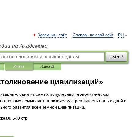
Запомнить сайт
Словарь на свой сайт
RU
едии на Академике
Найти!
Книги
Игры ⚽
Столкновение цивилизаций»
изаций», один из самых популярных геополитических
, по-новому осмысляет политическую реальность наших дней и
льного развития всей земной цивилизации.
жная, 640 стр.
4