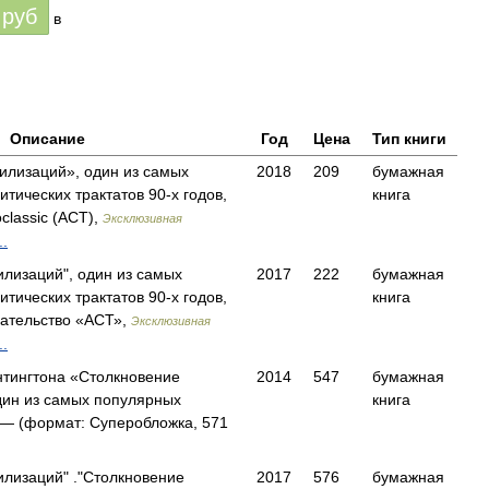
руб
в
Описание
Год
Цена
Тип книги
илизаций», один из самых
2018
209
бумажная
тических трактатов 90-х годов,
книга
lassic (АСТ),
Эксклюзивная
.
илизаций", один из самых
2017
222
бумажная
тических трактатов 90-х годов,
книга
ательство «АСТ»,
Эксклюзивная
.
тингтона «Столкновение
2014
547
бумажная
ин из самых популярных
книга
— (формат: Суперобложка, 571
илизаций" ."Столкновение
2017
576
бумажная