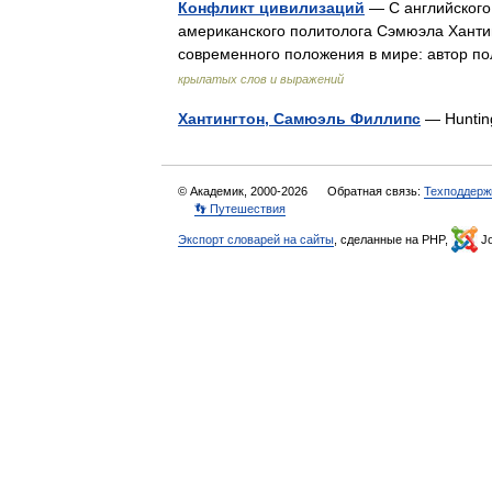
Конфликт цивилизаций
— С английского: 
американского политолога Сэмюэла Хантинг
современного положения в мире: автор п
крылатых слов и выражений
Хантингтон, Самюэль Филлипс
— Huntin
© Академик, 2000-2026
Обратная связь:
Техподдерж
👣 Путешествия
Экспорт словарей на сайты
, сделанные на PHP,
Jo