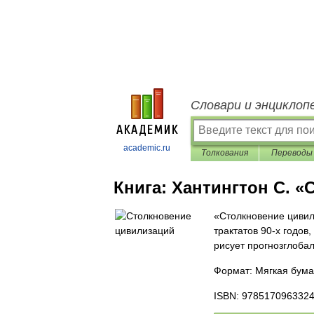
Словари и энциклоп
academic.ru
Толкования
Переводы
Книга:
Хантингтон С. «
«Столкновение цивил
трактатов 90-х годов
рисует прогнозглоба
Формат: Мягкая бума
ISBN: 978517096332