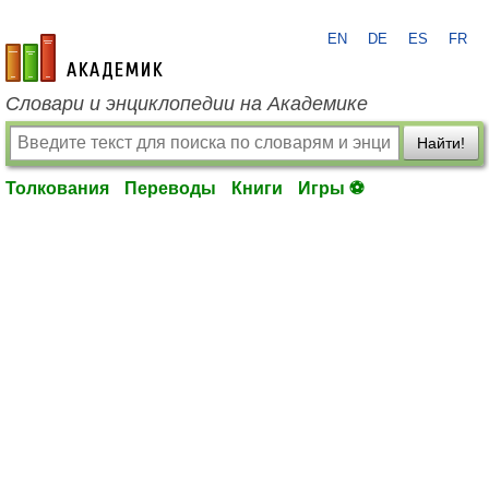
EN
DE
ES
FR
academic.ru
Словари и энциклопедии на Академике
Найти!
Толкования
Переводы
Книги
Игры ⚽