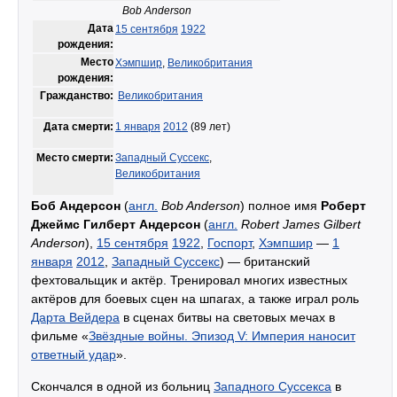
Bob Anderson
Дата
15 сентября
1922
рождения:
Место
Хэмпшир
,
Великобритания
рождения:
Гражданство:
Великобритания
Дата смерти:
1 января
2012
(89 лет)
Место смерти:
Западный Суссекс
,
Великобритания
Боб Андерсон
(
англ.
Bob Anderson
) полное имя
Роберт
Джеймс Гилберт Андерсон
(
англ.
Robert James Gilbert
Anderson
),
15 сентября
1922
,
Госпорт
,
Хэмпшир
—
1
января
2012
,
Западный Суссекс
) — британский
фехтовальщик и актёр. Тренировал многих известных
актёров для боевых сцен на шпагах, а также играл роль
Дарта Вейдера
в сценах битвы на световых мечах в
фильме «
Звёздные войны. Эпизод V: Империя наносит
ответный удар
».
Скончался в одной из больниц
Западного Суссекса
в