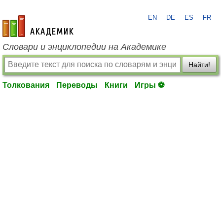
EN
DE
ES
FR
academic.ru
Словари и энциклопедии на Академике
Найти!
Толкования
Переводы
Книги
Игры ⚽