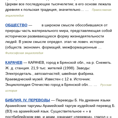
Церкви все последующее тысячелетие; в его основе лежала
древняя к польская традиция, значительно… …
Православная
энциклопедия
ОБЩЕСТВО
— в широком смысле обособившаяся от
природы часть материального мира, представляющая собой
исторически развивающуюся форму жизнедеятельности
людей. В узком смысле определ. этап че ловеч. истории
(обществ. экономич. формаций, межформационные …
Философская энциклопедия
КАРАЧЕВ
— КАРАЧЕВ, город в Брянской обл., на р. Снежеть.
Ж. д. станция. 21,9 тыс. жителей (1998). Заводы:
Электродеталь , автозапчастей; швейная фабрика.
Краеведческий музей. Известен с 12 в. Источник:
Энциклопедия Отечество город в Брянской обл.… …
Русская
история
БИБЛИЯ. IV. ПЕРЕВОДЫ
— Переводы Б. На древние языки
Арамейские таргумы Арамейский таргум иудейский перевод Б.
(ВЗ) на арамейский язык. Существительное « » в
постбиблейском евр. и арам. означает «перевод», глагол « »