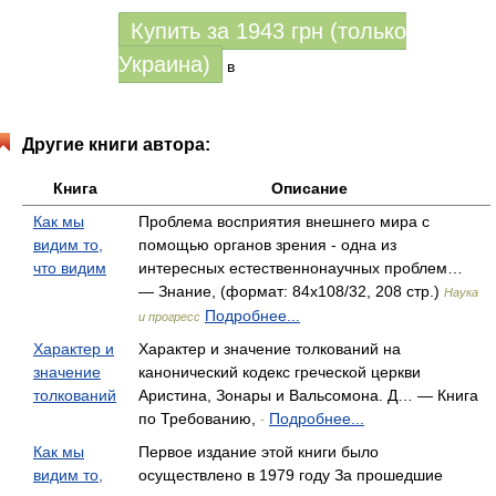
Купить за
1943
грн (только
Украина)
в
Другие книги автора:
Книга
Описание
Как мы
Проблема восприятия внешнего мира с
видим то,
помощью органов зрения - одна из
что видим
интересных естественнонаучных проблем…
— Знание, (формат: 84x108/32, 208 стр.)
Наука
Подробнее...
и прогресс
Характер и
Характер и значение толкований на
значение
канонический кодекс греческой церкви
толкований
Аристина, Зонары и Вальсомона. Д… — Книга
по Требованию,
Подробнее...
-
Как мы
Первое издание этой книги было
видим то,
осуществлено в 1979 году За прошедшие