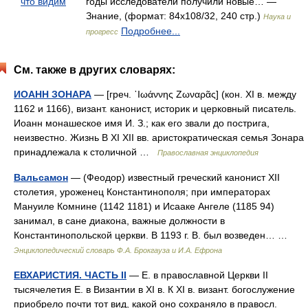
что видим
годы исследователи получили новые… —
Знание, (формат: 84x108/32, 240 стр.)
Наука и
Подробнее...
прогресс
См. также в других словарях:
ИОАНН ЗОНАРА
— [греч. ᾿Ιωάννης Ζωναρᾶς] (кон. XI в. между
1162 и 1166), визант. канонист, историк и церковный писатель.
Иоанн монашеское имя И. З.; как его звали до пострига,
неизвестно. Жизнь В XI XII вв. аристократическая семья Зонара
принадлежала к столичной …
Православная энциклопедия
Вальсамон
— (Феодор) известный греческий канонист XII
столетия, уроженец Константинополя; при императорах
Мануиле Комнине (1142 1181) и Исааке Ангеле (1185 94)
занимал, в сане диакона, важные должности в
Константинопольской церкви. В 1193 г. В. был возведен… …
Энциклопедический словарь Ф.А. Брокгауза и И.А. Ефрона
ЕВХАРИСТИЯ. ЧАСТЬ II
— Е. в православной Церкви II
тысячелетия Е. в Византии в XI в. К XI в. визант. богослужение
приобрело почти тот вид, какой оно сохраняло в правосл.