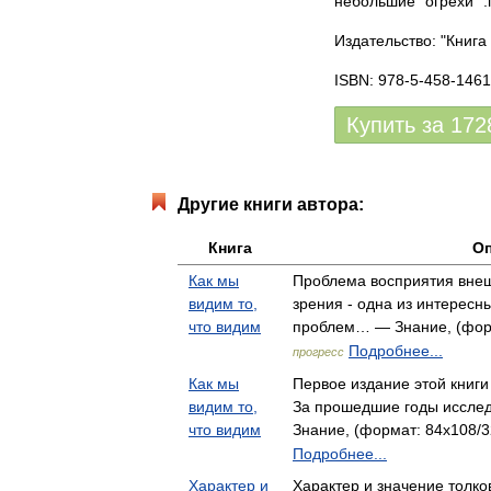
небольшие" огрехи" :п
Издательство: "Книга
ISBN: 978-5-458-1461
Купить за
172
Другие книги автора:
Книга
Оп
Как мы
Проблема восприятия вне
видим то,
зрения - одна из интересн
что видим
проблем… — Знание, (форм
Подробнее...
прогресс
Как мы
Первое издание этой книги
видим то,
За прошедшие годы иссле
что видим
Знание, (формат: 84x108/3
Подробнее...
Характер и
Характер и значение толко