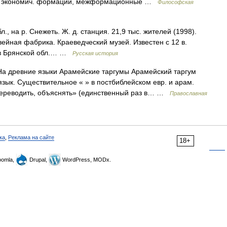
ств. экономич. формаций, межформационные …
Философская
, на р. Снежеть. Ж. д. станция. 21,9 тыс. жителей (1998).
вейная фабрика. Краеведческий музей. Известен с 12 в.
 в Брянской обл.… …
Русская история
а древние языки Арамейские таргумы Арамейский таргум
язык. Существительное « » в постбиблейском евр. и арам.
 «переводить, объяснять» (единственный раз в… …
Православная
ка
,
Реклама на сайте
18+
omla,
Drupal,
WordPress, MODx.