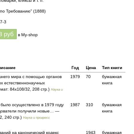
омарки, кляксы и т. п.
 по Требованию"
(1888)
7-3
8
руб
в My-shop
исание
Год
Цена
Тип книги
шнего мира с помощью органов
1979
70
бумажная
ых естественнонаучных
книга
ат: 84x108/32, 208 стр.)
Наука и
 было осуществлено в 1979 году
1987
310
бумажная
дователи получили новые… —
книга
2, 240 стр.)
Наука и прогресс
ваний на канонический кодекс
1943
бумажная