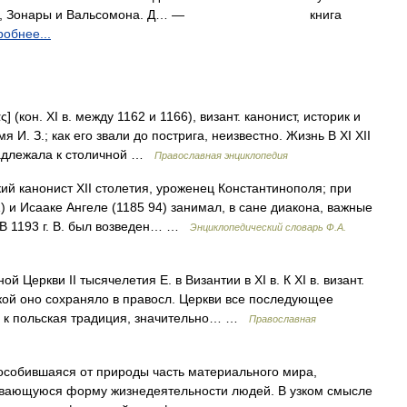
а, Зонары и Вальсомона. Д… —
книга
обнее...
 (кон. XI в. между 1162 и 1166), визант. канонист, историк и
И. З.; как его звали до пострига, неизвестно. Жизнь В XI XII
надлежала к столичной …
Православная энциклопедия
ий канонист XII столетия, уроженец Константинополя; при
 и Исааке Ангеле (1185 94) занимал, в сане диакона, важные
 В 1193 г. В. был возведен… …
Энциклопедический словарь Ф.А.
й Церкви II тысячелетия Е. в Византии в XI в. К XI в. визант.
акой оно сохраняло в правосл. Церкви все последующее
яя к польская традиция, значительно… …
Православная
ившаяся от природы часть материального мира,
ивающуюся форму жизнедеятельности людей. В узком смысле