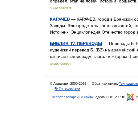
определ. этап че ловеч. истории (обще
энциклопедия
КАРАЧЕВ
— КАРАЧЕВ, город в Брянской обл.
Заводы: Электродеталь , автозапчастей; ш
Источник: Энциклопедия Отечество город
БИБЛИЯ. IV. ПЕРЕВОДЫ
— Переводы Б. Н
иудейский перевод Б. (ВЗ) на арамейский 
означает «перевод», глагол « » (арам. )
энциклопедия
© Академик, 2000-2026
Обратная связь:
Техподдерж
👣 Путешествия
Экспорт словарей на сайты
, сделанные на PHP,
Jo