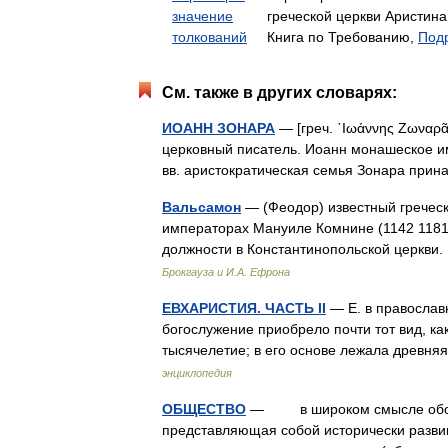
значение
греческой церкви Аристин
толкований
Книга по Требованию,
Подр
См. также в других словарях:
ИОАНН ЗОНАРА
— [греч. ᾿Ιωάννης Ζωναρᾶς]
церковный писатель. Иоанн монашеское имя 
вв. аристократическая семья Зонара при
Вальсамон
— (Феодор) известный греческ
императорах Мануиле Комнине (1142 1181)
должности в Константинопольской церкви.
Брокгауза и И.А. Ефрона
ЕВХАРИСТИЯ. ЧАСТЬ II
— Е. в православно
богослужение приобрело почти тот вид, к
тысячелетие; в его основе лежала древн
энциклопедия
ОБЩЕСТВО
— в широком смысле обособ
представляющая собой исторически разв