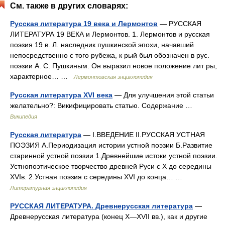
См. также в других словарях:
Русская литература 19 века и Лермонтов
— РУССКАЯ
ЛИТЕРАТУРА 19 ВЕКА и Лермонтов. 1. Лермонтов и русская
поэзия 19 в. Л. наследник пушкинской эпохи, начавший
непосредственно с того рубежа, к рый был обозначен в рус.
поэзии А. С. Пушкиным. Он выразил новое положение лит ры,
характерное… …
Лермонтовская энциклопедия
Русская литература XVI века
— Для улучшения этой статьи
желательно?: Викифицировать статью. Содержание …
Википедия
Русская литература
— I.ВВЕДЕНИЕ II.РУССКАЯ УСТНАЯ
ПОЭЗИЯ А.Периодизация истории устной поэзии Б.Развитие
старинной устной поэзии 1.Древнейшие истоки устной поэзии.
Устнопоэтическое творчество древней Руси с X до середины
XVIв. 2.Устная поэзия с середины XVI до конца… …
Литературная энциклопедия
РУССКАЯ ЛИТЕРАТУРА. Древнерусская литература
—
Древнерусская литература (конец X—XVII вв.), как и другие