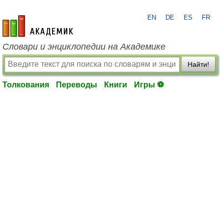
EN
DE
ES
FR
academic.ru
Словари и энциклопедии на Академике
Найти!
Толкования
Переводы
Книги
Игры ⚽