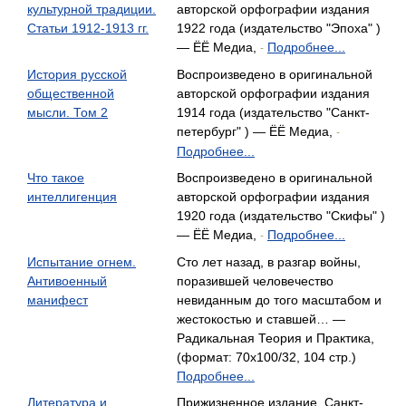
культурной традиции.
авторской орфографии издания
Статьи 1912-1913 гг.
1922 года (издательство "Эпоха" )
— ЁЁ Медиа,
Подробнее...
-
История русской
Воспроизведено в оригинальной
общественной
авторской орфографии издания
мысли. Том 2
1914 года (издательство "Санкт-
петербург" ) — ЁЁ Медиа,
-
Подробнее...
Что такое
Воспроизведено в оригинальной
интеллигенция
авторской орфографии издания
1920 года (издательство "Скифы" )
— ЁЁ Медиа,
Подробнее...
-
Испытание огнем.
Сто лет назад, в разгар войны,
Антивоенный
поразившей человечество
манифест
невиданным до того масштабом и
жестокостью и ставшей… —
Радикальная Теория и Практика,
(формат: 70x100/32, 104 стр.)
Подробнее...
Литература и
Прижизненное издание. Санкт-