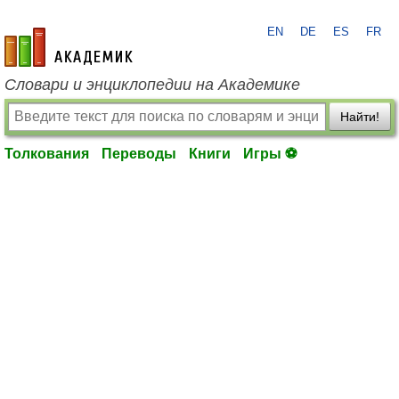
EN
DE
ES
FR
academic.ru
Словари и энциклопедии на Академике
Найти!
Толкования
Переводы
Книги
Игры ⚽