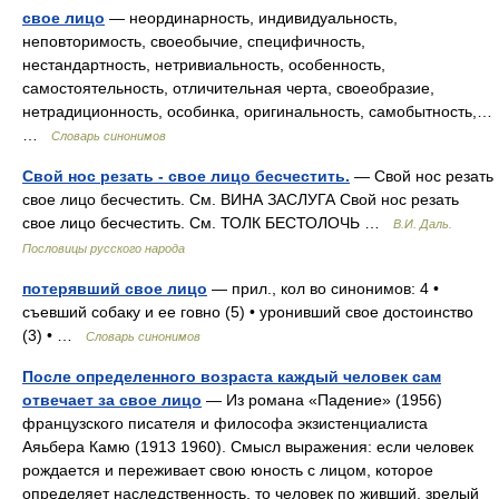
свое лицо
— неординарность, индивидуальность,
неповторимость, своеобычие, специфичность,
нестандартность, нетривиальность, особенность,
самостоятельность, отличительная черта, своеобразие,
нетрадиционность, особинка, оригинальность, самобытность,…
…
Словарь синонимов
Свой нос резать - свое лицо бесчестить.
— Свой нос резать
свое лицо бесчестить. См. ВИНА ЗАСЛУГА Свой нос резать
свое лицо бесчестить. См. ТОЛК БЕСТОЛОЧЬ …
В.И. Даль.
Пословицы русского народа
потерявший свое лицо
— прил., кол во синонимов: 4 •
съевший собаку и ее говно (5) • уронивший свое достоинство
(3) • …
Словарь синонимов
После определенного возраста каждый человек сам
отвечает за свое лицо
— Из романа «Падение» (1956)
французского писателя и философа экзистенциалиста
Аяьбера Камю (1913 1960). Смысл выражения: если человек
рождается и переживает свою юность с лицом, которое
определяет наследственность, то человек по живший, зрелый