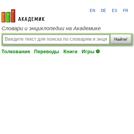
EN
DE
ES
FR
academic.ru
Словари и энциклопедии на Академике
Найти!
Толкования
Переводы
Книги
Игры ⚽