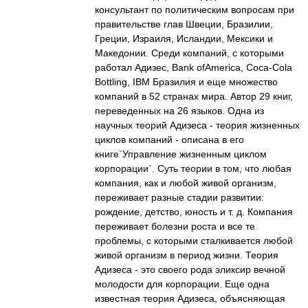
консультант по политическим вопросам при
правительстве глав Швеции, Бразилии,
Греции, Израиля, Исландии, Мексики и
Македонии. Среди компаний, с которыми
работал Адизес, Bank ofAmerica, Coca-Cola
Bottling, IBM Бразилия и еще множество
компаний в 52 странах мира. Автор 29 книг,
переведенных на 26 языков. Одна из
научных теорий Адизеса - теория жизненных
циклов компаний - описана в его
книге`Управление жизненным циклом
корпорации`. Суть теории в том, что любая
компания, как и любой живой организм,
переживает разные стадии развитии:
рождение, детство, юность и т. д. Компания
переживает болезни роста и все те
проблемы, с которыми сталкивается любой
живой организм в период жизни. Теория
Адизеса - это своего рода эликсир вечной
молодости для корпорации. Еще одна
известная теория Адизеса, объясняющая