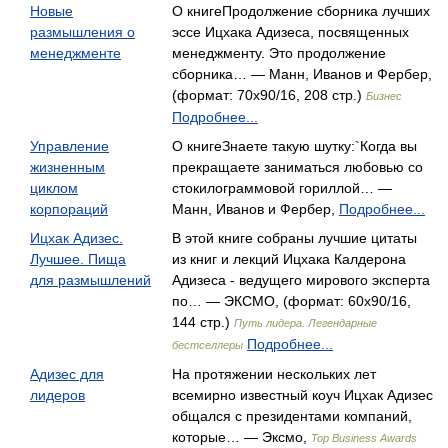
Новые
О книгеПродолжение сборника лучших
размышления о
эссе Ицхака Адизеса, посвященных
менеджменте
менеджменту. Это продолжение
сборника… — Манн, Иванов и Фербер,
(формат: 70x90/16, 208 стр.)
Бизнес
Подробнее...
Управление
О книгеЗнаете такую шутку:`Когда вы
жизненным
прекращаете заниматься любовью со
циклом
стокилограммовой гориллой… —
корпораций
Манн, Иванов и Фербер,
Подробнее...
Ицхак Адизес.
В этой книге собраны лучшие цитаты
Лучшее. Пища
из книг и лекций Ицхака Калдерона
для размышлений
Адизеса - ведущего мирового эксперта
по… — ЭКСМО, (формат: 60x90/16,
144 стр.)
Путь лидера. Легендарные
Подробнее...
бестселлеры
Адизес для
На протяжении нескольких лет
лидеров
всемирно известный коуч Ицхак Адизес
общался с президентами компаний,
которые… — Эксмо,
Top Business Awards