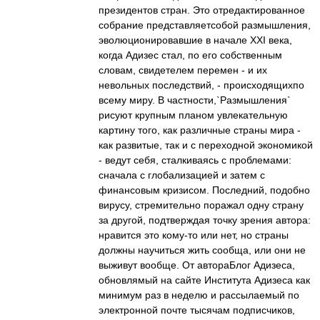
президентов стран. Это отредактированное
собрание представляетсобой размышления,
эволюционировавшие в начале XXI века,
когда Адизес стал, по его собственным
словам, свидетелем перемен - и их
невольных последствий, - происходящихпо
всему миру. В частности,`Размышления`
рисуют крупным планом увлекательную
картину того, как различные страны мира -
как развитые, так и с переходной экономикой
- ведут себя, сталкиваясь с проблемами:
сначала с глобализацией и затем с
финансовым кризисом. Последний, подобно
вирусу, стремительно поражал одну страну
за другой, подтверждая точку зрения автора:
нравится это кому-то или нет, но страны
должны научиться жить сообща, или они не
выживут вообще. От автораБлог Адизеса,
обновлямый на сайте Института Адизеса как
минимум раз в неделю и рассылаемый по
электронной почте тысячам подписчиков,