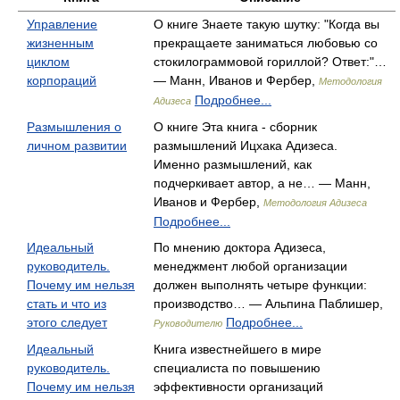
Управление
О книге Знаете такую шутку: "Когда вы
жизненным
прекращаете заниматься любовью со
циклом
стокилограммовой гориллой? Ответ:"…
корпораций
— Манн, Иванов и Фербер,
Методология
Подробнее...
Адизеса
Размышления о
О книге Эта книга - сборник
личном развитии
размышлений Ицхака Адизеса.
Именно размышлений, как
подчеркивает автор, а не… — Манн,
Иванов и Фербер,
Методология Адизеса
Подробнее...
Идеальный
По мнению доктора Адизеса,
руководитель.
менеджмент любой организации
Почему им нельзя
должен выполнять четыре функции:
стать и что из
производство… — Альпина Паблишер,
этого следует
Подробнее...
Руководителю
Идеальный
Книга известнейшего в мире
руководитель.
специалиста по повышению
Почему им нельзя
эффективности организаций