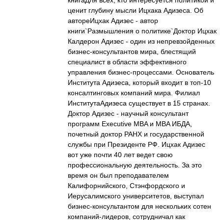
книгаДля всех, кто интересуется политикой и
ценит глубину мысли Ицхака Адизеса. Об
автореИцхак Адизес - автор
книги`Размышления о политике`Доктор Ицхак
Калдерон Адизес - один из непревзойденных
бизнес-консультантов мира, блестящий
специалист в области эффективного
управления бизнес-процессами. Основатель
Института Адизеса, который входит в топ-10
консалтинговых компаний мира. Филиал
ИнститутаАдизеса существует в 15 странах.
Доктор Адизес - научный консультант
программ Executive MBA и MBA ИБДА,
почетный доктор РАНХ и государственной
службы при Президенте РФ. Ицхак Адизес
вот уже почти 40 лет ведет свою
профессиональную деятельность. За это
время он был преподавателем
Калифорнийского, Стэнфордского и
Иерусалимского университетов, выступал
бизнес-консультантом для нескольких сотен
компаний-лидеров, сотрудничал как