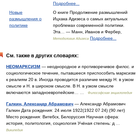
Подробнее...
Новые
О книге Продолжение размышлений
размышления о
Ицхака Адизеса о самых актуальных
политике
проблемах современной политики.
Эта… — Манн, Иванов и Фербер,
Подробнее...
Методология Адизеса
См. также в других словарях:
НЕОМАРКСИЗМ
— неоднородное и противоречивое филос. и
социологическое течение, пытавшееся приспособить марксизм
к реалиям 20 в. Иногда проводится различие между Н. в узком
смысле и Н. в широком смысле. В Н. в узком смысле
включаются западноевропейские… …
Философская энциклопедия
Галкин, Александр Абрамович
— Александр Абрамович
Галкин Дата рождения: 24 июля 1922(1922 07 24) (90 лет)
Место рождения: Витебск, Белоруссия Научная сфера:
история, политология, социология Учёная степень: д …
Википедия