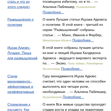
стать и что из
посвящена избитому, но в то… —
этого следует
Альпина Паблишер,
Руководителю
Подробнее...
Размышления о
О книге Лучшие статьи Ицхака Адизеса
политике
о политике. В этой книге - третьей из
серии "Размышлений"-собраны
статьи… — Манн, Иванов и Фербер,
Подробнее...
Методология Адизеса
Ицхак Адизес.
В этой книге собраны лучшие цитаты
Лучшее. Пища
из книг и лекций Ицхака Калдерона
для размышлений
Адизеса - ведущего мирового эксперта
по… — Эксмо,
Путь лидера. Легендарные
Подробнее...
бестселлеры
Стили
Гуру менеджмента Ицхак Адизес
менеджмента -
считает, что один человек не способен
эффективные и
выполнять все четыре роли,
неэффективные
необходимые… — Альпина Паблишер,
Подробнее...
Руководителю
Стремление к
О книге Все живые существа проходят
расцвету. Как
стадии роста и упадка на траектории