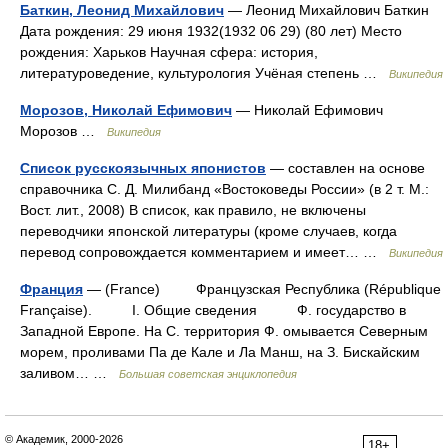
Баткин, Леонид Михайлович
— Леонид Михайлович Баткин
Дата рождения: 29 июня 1932(1932 06 29) (80 лет) Место
рождения: Харьков Научная сфера: история,
литературоведение, культурология Учёная степень …
Википедия
Морозов, Николай Ефимович
— Николай Ефимович
Морозов …
Википедия
Список русскоязычных японистов
— составлен на основе
справочника С. Д. Милибанд «Востоковеды России» (в 2 т. М.:
Вост. лит., 2008) В список, как правило, не включены
переводчики японской литературы (кроме случаев, когда
перевод сопровождается комментарием и имеет… …
Википедия
Франция
— (France) Французская Республика (République
Française). I. Общие сведения Ф. государство в
Западной Европе. На С. территория Ф. омывается Северным
морем, проливами Па де Кале и Ла Манш, на З. Бискайским
заливом… …
Большая советская энциклопедия
© Академик, 2000-2026
18+