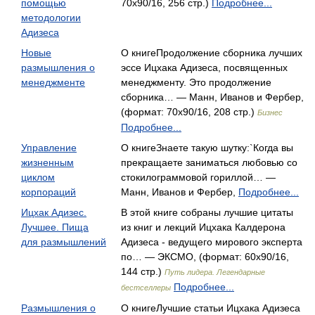
помощью
70x90/16, 256 стр.)
Подробнее...
методологии
Адизеса
Новые
О книгеПродолжение сборника лучших
размышления о
эссе Ицхака Адизеса, посвященных
менеджменте
менеджменту. Это продолжение
сборника… — Манн, Иванов и Фербер,
(формат: 70x90/16, 208 стр.)
Бизнес
Подробнее...
Управление
О книгеЗнаете такую шутку:`Когда вы
жизненным
прекращаете заниматься любовью со
циклом
стокилограммовой гориллой… —
корпораций
Манн, Иванов и Фербер,
Подробнее...
Ицхак Адизес.
В этой книге собраны лучшие цитаты
Лучшее. Пища
из книг и лекций Ицхака Калдерона
для размышлений
Адизеса - ведущего мирового эксперта
по… — ЭКСМО, (формат: 60x90/16,
144 стр.)
Путь лидера. Легендарные
Подробнее...
бестселлеры
Размышления о
О книгеЛучшие статьи Ицхака Адизеса