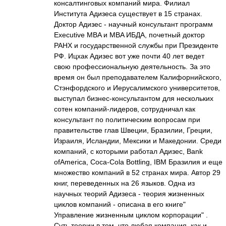
консалтинговых компаний мира. Филиал
Института Адизеса существует в 15 странах.
Доктор Адизес - научный консультант программ
Executive MBA и MBA ИБДА, почетный доктор
РАНХ и государственной службы при Президенте
РФ. Ицхак Адизес вот уже почти 40 лет ведет
свою профессиональную деятельность. За это
время он был преподавателем Калифорнийского,
Стэнфордского и Иерусалимского университетов,
выступал бизнес-консультантом для нескольких
сотен компаний-лидеров, сотрудничал как
консультант по политическим вопросам при
правительстве глав Швеции, Бразилии, Греции,
Израиля, Исландии, Мексики и Македонии. Среди
компаний, с которыми работал Адизес, Bank
ofAmerica, Coca-Cola Bottling, IBM Бразилия и еще
множество компаний в 52 странах мира. Автор 29
книг, переведенных на 26 языков. Одна из
научных теорий Адизеса - теория жизненных
циклов компаний - описана в его книге"
Управление жизненным циклом корпорации" .
Суть теории в том, что любая компания, как и