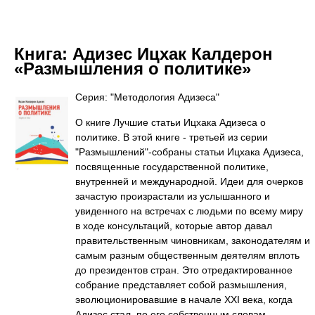
Книга:
Адизес Ицхак Калдерон
«Размышления о политике»
Серия: "Методология Адизеса"
О книге Лучшие статьи Ицхака Адизеса о
политике. В этой книге - третьей из серии
"Размышлений"-собраны статьи Ицхака Адизеса,
посвященные государственной политике,
внутренней и международной. Идеи для очерков
зачастую произрастали из услышанного и
увиденного на встречах с людьми по всему миру
в ходе консультаций, которые автор давал
правительственным чиновникам, законодателям и
самым разным общественным деятелям вплоть
до президентов стран. Это отредактированное
собрание представляет собой размышления,
эволюционировавшие в начале XXI века, когда
Адизес стал, по его собственным словам,