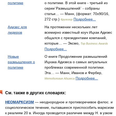
политике
о политике. В этой книге - третьей из
серии`Размышлений` - собраны
статьи… — Манн, (формат: 70x90/16,
272 стр.)
Подробнее...
Кругозор
Адизес для
На протяжении нескольких лет
лидеров
всемирно известный коуч Ицхак Адизес
общался с президентами компаний,
которые… — Эксмо,
Top Business Awards
Подробнее...
Новые
О книге Продолжение размышлений
размышления о
Ицхака Адизеса о самых актуальных
политике
проблемах современной политики.
Эта… — Манн, Иванов и Фербер,
Подробнее...
Методология Адизеса
См. также в других словарях:
НЕОМАРКСИЗМ
— неоднородное и противоречивое филос. и
социологическое течение, пытавшееся приспособить марксизм
к реалиям 20 в. Иногда проводится различие между Н. в узком