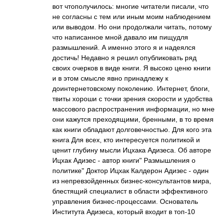
вот чтополучилось: многие читатели писали, что
не согласны с тем или иным моим наблюдением
или выводом. Но они продолжали читать, потому
что написанное мной давало им пищудля
размышлений. А именно этого я и надеялся
достичь! Недавно я решил опубликовать ряд
своих очерков в виде книги. Я высоко ценю книги
и в этом смысле явно принадлежу к
доинтернетовскому поколению. Интернет, блоги,
твиты хороши с точки зрения скорости и удобства
массового распространения информации, но мне
они кажутся преходящими, бренными, в то время
как книги обладают долговечностью. Для кого эта
книга Для всех, кто интересуется политикой и
ценит глубину мысли Ицхака Адизеса. Об авторе
Ицхак Адизес - автор книги" Размышления о
политике" Доктор Ицхак Калдерон Адизес - один
из непревзойденных бизнес-консультантов мира,
блестящий специалист в области эффективного
управления бизнес-процессами. Основатель
Института Адизеса, который входит в топ-10