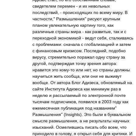
свидетелем перемен - и их невольных
последствий, - происходящих по всему миру. В
частности," Размышления" рисуют крупным
планом увлекательную картину того, как
различные страны мира - как развитые, так и с
переходной экономикой - ведут себя, сталкиваясь
с проблемами: сначала с глобализацией и затем
с финансовым кризисом. Последний, подобно
вирусу, стремительно поражал одну страну за
другой, подтверждая точку зрения автора:
нравится это кому-то или нет, но страны должны
научиться жить сообща, или они не выживут
вообще. От автора Блог Адизеса, обновлямый на
сайте Института Адизеса как минимум раз в
неделю и рассылаемый по электронной почте
тысячам подписчиков, появился в 2003 году как
ежемесячная публикация под названием"
Размышления" (Insights). Это были в буквальном
смысле размышления, а не результаты научных
изысканий. Осмелившись писать обо всем, что
приходило в голову, я открыл себя для критики. И