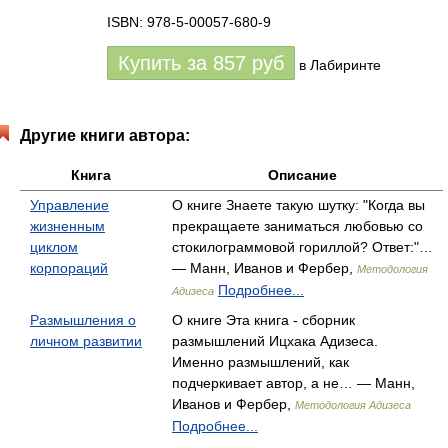
ISBN: 978-5-00057-680-9
Купить за
857
руб
в Лабиринте
Другие книги автора:
Книга
Описание
Управление
О книге Знаете такую шутку: "Когда вы
жизненным
прекращаете заниматься любовью со
циклом
стокилограммовой гориллой? Ответ:"…
корпораций
— Манн, Иванов и Фербер,
Методология
Подробнее...
Адизеса
Размышления о
О книге Эта книга - сборник
личном развитии
размышлений Ицхака Адизеса.
Именно размышлений, как
подчеркивает автор, а не… — Манн,
Иванов и Фербер,
Методология Адизеса
Подробнее...