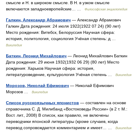
смысле и Н. в широком смысле. В Н. в узком смысле
включаются западноевропейские… …
Философская энциклопедия
Галкин, Александр Абрамович
— Александр Абрамович
Галкин Дата рождения: 24 июля 1922(1922 07 24) (90 лет)
Место рождения: Витебск, Белоруссия Научная сфера:
история, политология, социология Учёная степень: д …
Википедия
Баткин, Леонид Михайлович
— Леонид Михайлович Баткин
Дата рождения: 29 июня 1932(1932 06 29) (80 лет) Место
рождения: Харьков Научная сфера: история,
литературоведение, культурология Учёная степень …
Википедия
Морозов, Николай Ефимович
— Николай Ефимович
Морозов …
Википедия
Список русскоязычных японистов
— составлен на основе
справочника С. Д. Милибанд «Востоковеды России» (в 2 т. М.:
Вост. лит., 2008) В список, как правило, не включены
переводчики японской литературы (кроме случаев, когда
перевод сопровождается комментарием и имеет… …
Википедия