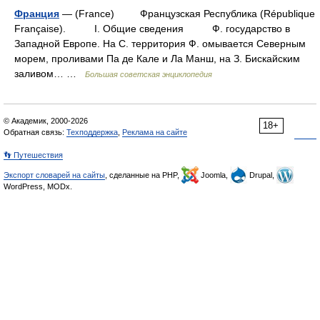
Франция
— (France) Французская Республика (République
Française). I. Общие сведения Ф. государство в
Западной Европе. На С. территория Ф. омывается Северным
морем, проливами Па де Кале и Ла Манш, на З. Бискайским
заливом… …
Большая советская энциклопедия
© Академик, 2000-2026
18+
Обратная связь:
Техподдержка
,
Реклама на сайте
👣 Путешествия
Экспорт словарей на сайты
, сделанные на PHP,
Joomla,
Drupal,
WordPress, MODx.