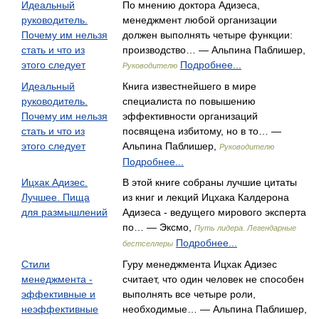
Идеальный
По мнению доктора Адизеса,
руководитель.
менеджмент любой организации
Почему им нельзя
должен выполнять четыре функции:
стать и что из
производство… — Альпина Паблишер,
этого следует
Подробнее...
Руководителю
Идеальный
Книга известнейшего в мире
руководитель.
специалиста по повышению
Почему им нельзя
эффективности организаций
стать и что из
посвящена избитому, но в то… —
этого следует
Альпина Паблишер,
Руководителю
Подробнее...
Ицхак Адизес.
В этой книге собраны лучшие цитаты
Лучшее. Пища
из книг и лекций Ицхака Калдерона
для размышлений
Адизеса - ведущего мирового эксперта
по… — Эксмо,
Путь лидера. Легендарные
Подробнее...
бестселлеры
Стили
Гуру менеджмента Ицхак Адизес
менеджмента -
считает, что один человек не способен
эффективные и
выполнять все четыре роли,
неэффективные
необходимые… — Альпина Паблишер,