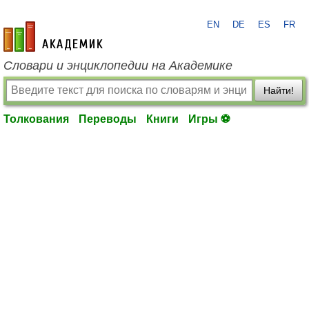
EN
DE
ES
FR
academic.ru
Словари и энциклопедии на Академике
Найти!
Толкования
Переводы
Книги
Игры ⚽