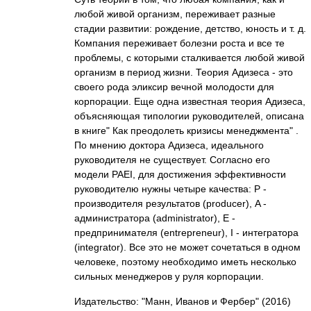
любой живой организм, переживает разные
стадии развитии: рождение, детство, юность и т. д.
Компания переживает болезни роста и все те
проблемы, с которыми сталкивается любой живой
организм в период жизни. Теория Адизеса - это
своего рода эликсир вечной молодости для
корпорации. Еще одна известная теория Адизеса,
объясняющая типологии руководителей, описана
в книге" Как преодолеть кризисы менеджмента" .
По мнению доктора Адизеса, идеального
руководителя не существует. Согласно его
модели PAEI, для достижения эффективности
руководителю нужны четыре качества: P -
производителя результатов (producer), A -
администратора (administrator), Е -
предпринимателя (entrepreneur), I - интегратора
(integrator). Все это не может сочетаться в одном
человеке, поэтому необходимо иметь несколько
сильных менеджеров у руля корпорации.
Издательство: "Манн, Иванов и Фербер"
(2016)