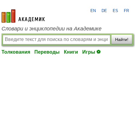
EN
DE
ES
FR
academic.ru
Словари и энциклопедии на Академике
Найти!
Толкования
Переводы
Книги
Игры ⚽