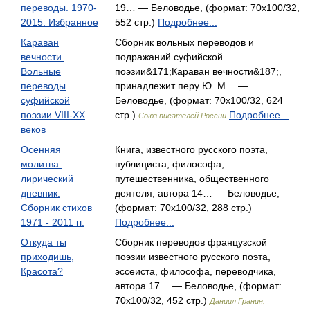
переводы. 1970-
19… — Беловодье, (формат: 70x100/32,
2015. Избранное
552 стр.)
Подробнее...
Караван
Сборник вольных переводов и
вечности.
подражаний суфийской
Вольные
поэзии&171;Караван вечности&187;,
переводы
принадлежит перу Ю. М… —
суфийской
Беловодье, (формат: 70x100/32, 624
поэзии VIII-XX
стр.)
Подробнее...
Союз писателей России
веков
Осенняя
Книга, известного русского поэта,
молитва:
публициста, философа,
лирический
путешественника, общественного
дневник.
деятеля, автора 14… — Беловодье,
Сборник стихов
(формат: 70x100/32, 288 стр.)
1971 - 2011 гг.
Подробнее...
Откуда ты
Сборник переводов французской
приходишь,
поэзии известного русского поэта,
Красота?
эссеиста, философа, переводчика,
автора 17… — Беловодье, (формат:
70x100/32, 452 стр.)
Даниил Гранин.