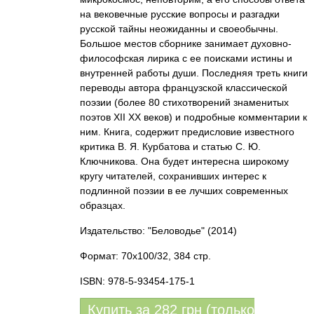
на вековечные русские вопросы и разгадки
русской тайны неожиданны и своеобычны.
Большое местов сборнике занимает духовно-
философская лирика с ее поисками истины и
внутренней работы души. Последняя треть книги
переводы автора французской классической
поэзии (более 80 стихотворений знаменитых
поэтов XII XX веков) и подробные комментарии к
ним. Книга, содержит предисловие известного
критика В. Я. Курбатова и статью С. Ю.
Ключникова. Она будет интересна широкому
кругу читателей, сохранивших интерес к
подлинной поэзии в ее лучших современных
образцах.
Издательство: "Беловодье"
(2014)
Формат: 70x100/32, 384 стр.
ISBN: 978-5-93454-175-1
Купить за
282
грн (только