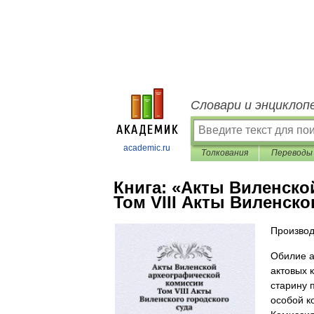
Словари и энциклоп
academic.ru
Толкования
Переводы
Книга:
«Акты Виленско
Том VIII Акты Виленско
Производ
Обилие а
актовых 
старину 
особой к