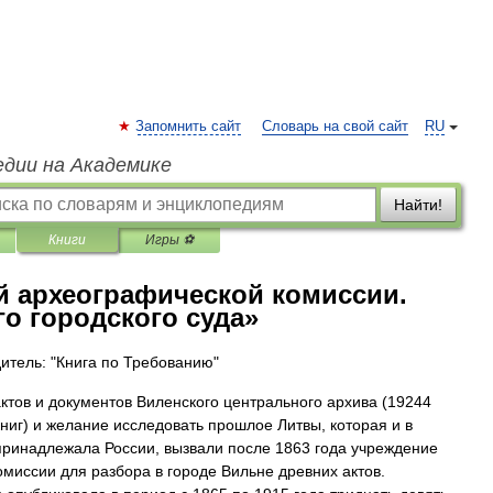
Запомнить сайт
Словарь на свой сайт
RU
едии на Академике
Найти!
Книги
Игры ⚽
й археографической комиссии.
го городского суда»
итель: "Книга по Требованию"
ктов и документов Виленского центрального архива (19244
книг) и желание исследовать прошлое Литвы, которая и в
принадлежала России, вызвали после 1863 года учреждение
омиссии для разбора в городе Вильне древних актов.