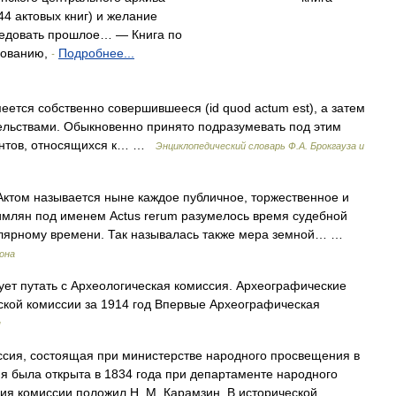
44 актовых книг) и желание
едовать прошлое… — Книга по
бованию,
Подробнее...
-
меется собственно совершившееся (id quod actum est), a затем
ельствами. Обыкновенно принято подразумевать под этим
ентов, относящихся к… …
Энциклопедический словарь Ф.А. Брокгауза и
ктом называется ныне каждое публичное, торжественное и
имлян под именем Actus rerum разумелось время судебной
улярному времени. Так называлась также мера земной… …
рона
ет путать с Археологическая комиссия. Археографические
ской комиссии за 1914 год Впервые Археографическая
я
сия, состоящая при министерстве народного просвещения в
я была открыта в 1834 года при департаменте народного
ния комиссии положил Н. М. Карамзин. В исторической… …