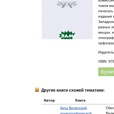
Комиссия
томов ма
печатать
издания 
Западном
разных э
мещан, е
этнограф
орфограф
Издатель
ISBN: 97
Купи
Другие книги схожей тематики:
Автор
Книга
Акты Виленской
Обил
археографической
Виле