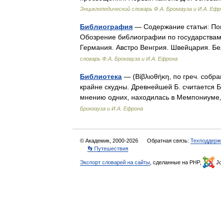
Энциклопедический словарь Ф.А. Брокгауза и И.А. Еф
Библиография
— Содержание статьи: Пон
Обозрение би6лиографии по государствам
Германия. Австро Венгрия. Швейцария. Б
словарь Ф.А. Брокгауза и И.А. Ефрона
Библиотека
— (Βίβλιοθήκη, по греч. собр
крайне скудны. Древнейшей Б. считается Б.
мнению одних, находилась в Мемпониум
Брокгауза и И.А. Ефрона
© Академик, 2000-2026
Обратная связь:
Техподдерж
👣 Путешествия
Экспорт словарей на сайты
, сделанные на PHP,
Jo