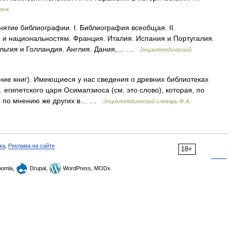
рона
ятие библиографии. I. Библиография всеобщая. II.
 и национальностям. Франция. Италия. Испания и Португалия.
ельгия и Голландия. Англия. Дания,… …
Энциклопедический
ание книг). Имеющиеся у нас сведения о древних библиотеках
 египетского царя Осимапзиоса (см. это слово), которая, по
е, по мнению же других в… …
Энциклопедический словарь Ф.А.
ка
,
Реклама на сайте
18+
omla,
Drupal,
WordPress, MODx.