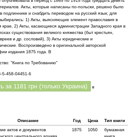
 опубликовала в период с 1865 по 1915 года тридцать девять
териалов. Акты, которые написаны по-польски, решено было
 в подлиннике и снабдить переводом на русский язык; для
выбирались: 1) Акты, выясняющие элемент православия в
 крае, 2) Акты, касающиеся администрации Западного края в
похах существования великого княжества (быт крестьян,
вреев и др. сословий), 3) Акты юридические и
ические. Воспроизведено в оригинальной авторской
ии издания 1875 года. В
ство: "Книга по Требованию"
8-5-458-04451-6
ть за
1181
грн (только Украина)
в
Описание
Год
Цена
Тип книги
ие актов и документов
1875
1050
бумажная
нского центрального архива
книга