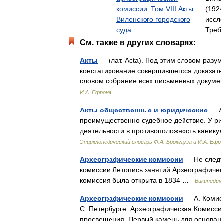
комиссии. Том VIII Акты
(192
Виленского городского
иссл
суда
Тре
См. также в других словарях:
Акты
— (лат. Acta). Под этим словом разу
констатирование совершившегося доказат
словом собрание всех письменных докум
И.А. Ефрона
Акты общественные и юридические
— А
преимущественно судебное действие. У р
деятельности в противоположность каник
Энциклопедический словарь Ф.А. Брокгауза и И.А. Еф
Археографические комиссии
— Не следу
комиссии Летопись занятий Археографиче
комиссия была открыта в 1834 …
Википеди
Археографические комиссии
— А. Комис
С. Петербурге. Археографическая Комисси
просвещения. Первый камень для основа