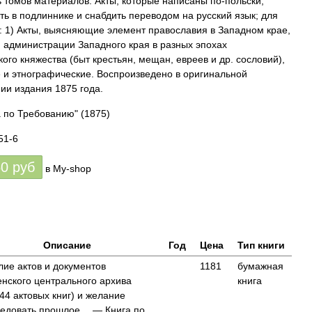
ь томов материалов. Акты, которые написаны по-польски,
ь в подлиннике и снабдить переводом на русский язык; для
: 1) Акты, выясняющие элемент православия в Западном крае,
 администрации Западного края в разных эпохах
ого княжества (быт крестьян, мещан, евреев и др. сословий),
 и этнографические. Воспроизведено в оригинальной
ии издания 1875 года.
а по Требованию"
(1875)
51-6
50
руб
в My-shop
Описание
Год
Цена
Тип книги
ие актов и документов
1181
бумажная
нского центрального архива
книга
44 актовых книг) и желание
ледовать прошлое… — Книга по