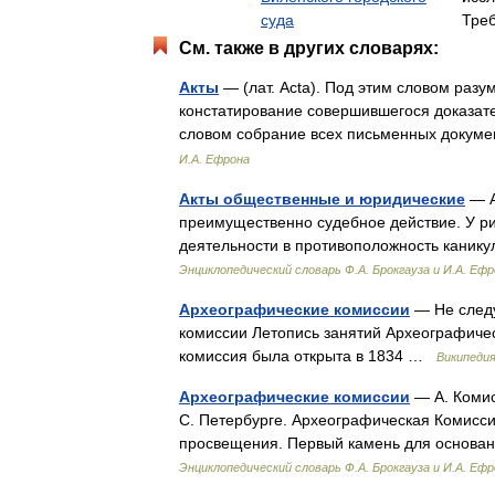
суда
Тре
См. также в других словарях:
Акты
— (лат. Acta). Под этим словом разу
констатирование совершившегося доказат
словом собрание всех письменных докум
И.А. Ефрона
Акты общественные и юридические
— А
преимущественно судебное действие. У р
деятельности в противоположность каник
Энциклопедический словарь Ф.А. Брокгауза и И.А. Еф
Археографические комиссии
— Не следу
комиссии Летопись занятий Археографиче
комиссия была открыта в 1834 …
Википеди
Археографические комиссии
— А. Комис
С. Петербурге. Археографическая Комисси
просвещения. Первый камень для основа
Энциклопедический словарь Ф.А. Брокгауза и И.А. Еф