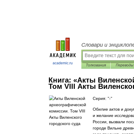
Словари и энциклоп
academic.ru
Толкования
Переводы
Книга:
«Акты Виленско
Том VIII Акты Виленско
Серия: "-"
Обилие актов и доку
и желание исследов
России, вызвали пос
городе Вильне древн