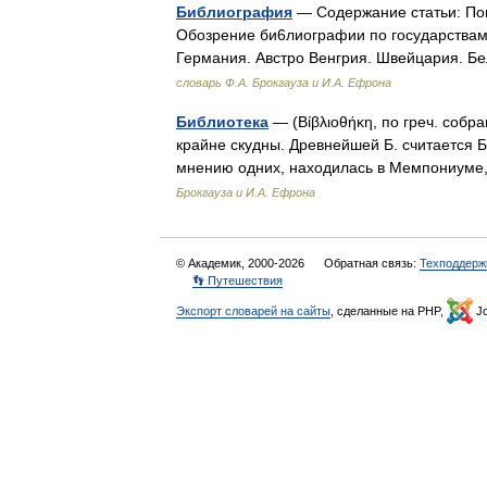
Библиография
— Содержание статьи: Пон
Обозрение би6лиографии по государствам
Германия. Австро Венгрия. Швейцария. Б
словарь Ф.А. Брокгауза и И.А. Ефрона
Библиотека
— (Βίβλιοθήκη, по греч. собр
крайне скудны. Древнейшей Б. считается Б.
мнению одних, находилась в Мемпониум
Брокгауза и И.А. Ефрона
© Академик, 2000-2026
Обратная связь:
Техподдерж
👣 Путешествия
Экспорт словарей на сайты
, сделанные на PHP,
Jo