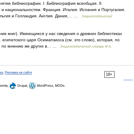
ятие библиографии. I. Библиография всеобщая. II.
 и национальностям. Франция. Италия. Испания и Португалия.
ельгия и Голландия. Англия. Дания,… …
Энциклопедический
ание книг). Имеющиеся у нас сведения о древних библиотеках
 египетского царя Осимапзиоса (см. это слово), которая, по
е, по мнению же других в… …
Энциклопедический словарь Ф.А.
ка
,
Реклама на сайте
18+
omla,
Drupal,
WordPress, MODx.