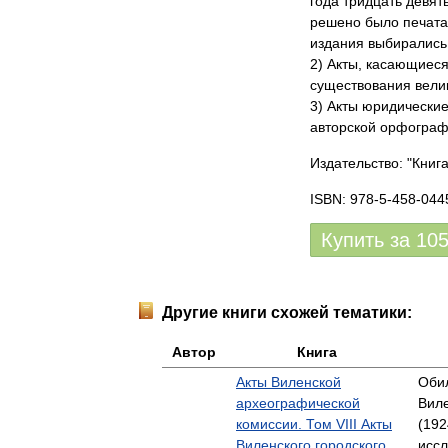
года тридцать девят
решено было печатат
издания выбирались
2) Акты, касающиеся
существования велик
3) Акты юридические
авторской орфограф
Издательство: "Книг
ISBN: 978-5-458-044
Купить за
10
Другие книги схожей тематики:
Автор
Книга
Акты Виленской
Обил
археографической
Виле
комиссии. Том VIII Акты
(192
Виленского городского
исс