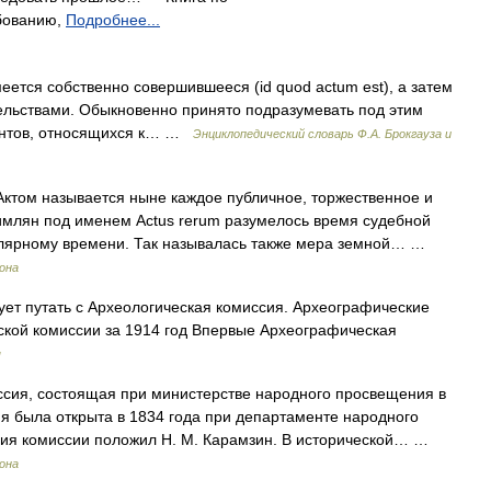
бованию,
Подробнее...
меется собственно совершившееся (id quod actum est), a затем
ельствами. Обыкновенно принято подразумевать под этим
ентов, относящихся к… …
Энциклопедический словарь Ф.А. Брокгауза и
ктом называется ныне каждое публичное, торжественное и
имлян под именем Actus rerum разумелось время судебной
улярному времени. Так называлась также мера земной… …
рона
ет путать с Археологическая комиссия. Археографические
ской комиссии за 1914 год Впервые Археографическая
я
сия, состоящая при министерстве народного просвещения в
я была открыта в 1834 года при департаменте народного
ния комиссии положил Н. М. Карамзин. В исторической… …
рона