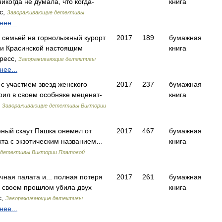
икогда не думала, что когда-
книга
с,
Завораживающие детективы
ее...
 семьей на горнолыжный курорт
2017
189
бумажная
ги Красинской настоящим
книга
ресс,
Завораживающие детективы
ее...
 участием звезд женского
2017
237
бумажная
роил в своем особняке меценат-
книга
,
Завораживающие детективы Виктории
юный скаут Пашка онемел от
2017
467
бумажная
хта с экзотическим названием…
книга
детективы Виктории Платовой
чная палата и... полная потеря
2017
261
бумажная
в своем прошлом убила двух
книга
с,
Завораживающие детективы
ее...