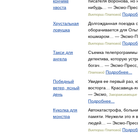
кончике
писателя Воронова, но н
хвоста
нибудь… — Эксмо-Прес
Подробн
Виктории Платовой
Хрустальная
Долгожданная поездка с
ловушка
оборачивается для Оль
кошмаром… — Эксмо-П
Подробн
Виктории Платовой
Такси для
Съемка телепрограммы с
ангела
детектива, которую уст
богач… — Эксмо-Пресс
Подробнее...
Платовой
Победный
Увидев ее первый раз, 
ветер, ясный
восторга… Красавица-я
день
— Эксмо,
Завораживающие 
Подробнее...
Куколка для
Автокатастрофа, больни
монстра
памяти. Неужели это я 
людей… — Эксмо-Прес
Подробн
Виктории Платовой