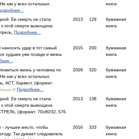
е как у всех остальных
книга
одробнее...
дной. Ее смерть не стала
2013
129
бумажная
а к этой смерти вымощена
книга
трель,
Подробнее...
 наносить удар в тот самый
2015
200
бумажная
все худшее уже позади и жизнь
книга
нее...
сложиться жизнь у человека по
2009
320
бумажная
е как у всех остальных
книга
, АСТ, Харвест, (формат:
Подробнее...
Больше 20
дной. Ее смерть не стала
2013
138
бумажная
а к этой смерти вымощена
книга
ТРЕЛЬ, (формат: 70x90/32, 576
 - лучшее место, чтобы
2016
333
бумажная
огоду. Так думает следователь
книга