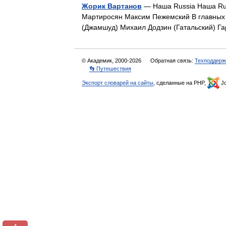
Жорик Вартанов
— Наша Russia Наша Rus
Мартиросян Максим Пежемский В главных 
(Джамшуд) Михаил Додзин (Гатальский) 
© Академик, 2000-2026
Обратная связь:
Техподдерж
👣 Путешествия
Экспорт словарей на сайты
, сделанные на PHP,
Jo