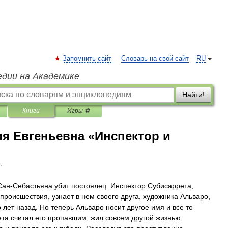
Запомнить сайт
Словарь на свой сайт
RU
едии на Академике
Найти!
Книги
Игры ⚽
я Евгеньевна «Инспектор и
"
 Сан-Себастьяна убит постоялец. Инспектор Субисаррета,
роисшествия, узнает в нем своего друга, художника Альваро,
лет назад. Но теперь Альваро носит другое имя и все то
ета считал его пропавшим, жил совсем другой жизнью.