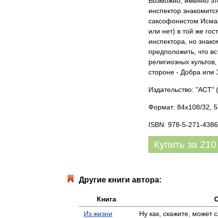
Возможно, именно это
инспектор знакомитс
саксофонистом Исмаэ
или нет) в той же го
инспектора, но знак
предположить, что вс
религиозных культов,
стороне - Добра или 
Издательство: "АСТ"
(
Формат: 84x108/32, 5
ISBN: 978-5-271-4386
Купить за
210
Другие книги автора:
Книга
Из жизни
Ну как, скажите, может 