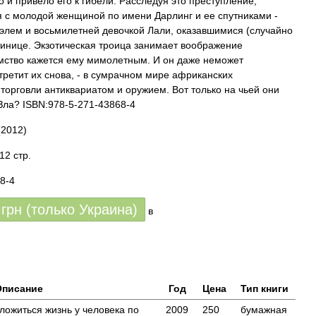
 и привело его к гибели. Расследуя это преступление,
я с молодой женщиной по имени Дарлинг и ее спутниками -
лем и восьмилетней девочкой Лали, оказавшимися (случайно
стинице. Экзотическая троица занимает воображение
омство кажется ему мимолетным. И он даже неможет
третит их снова, - в сумрачном мире африканских
 торговли антиквариатом и оружием. Вот только на чьей они
Зла? ISBN:978-5-271-43868-4
2012)
12 стр.
8-4
грн (только Украина)
в
Описание
Год
Цена
Тип книги
сложиться жизнь у человека по
2009
250
бумажная