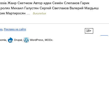
sia Жанр Скетчком Автор идеи Семён Слепаков Гарик
ролях Михаил Галустян Сергей Светлаков Валерий Магдьяш
Гарик Мартиросян …
Википедия
ка
,
Реклама на сайте
18+
omla,
Drupal,
WordPress, MODx.