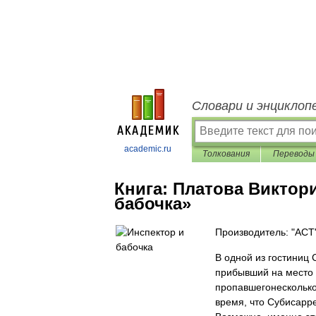
Словари и энциклоп
academic.ru
Толкования
Переводы
Книга:
Платова Виктори
бабочка»
Производитель: "АСТ
В одной из гостиниц
прибывший на место п
пропавшегонесколько 
время, что Субисарр