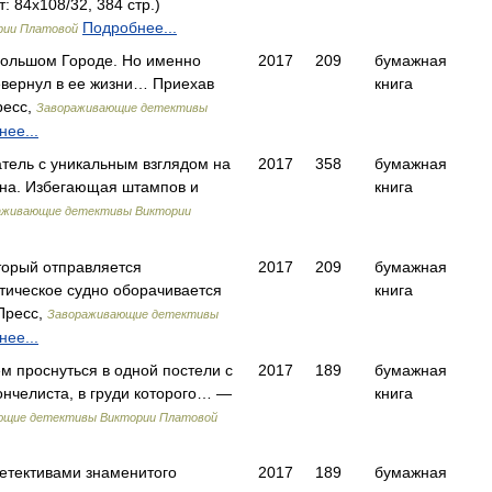
 84x108/32, 384 стр.)
Подробнее...
рии Платовой
большом Городе. Но именно
2017
209
бумажная
евернул в ее жизни… Приехав
книга
ресс,
Завораживающие детективы
ее...
атель с уникальным взглядом на
2017
358
бумажная
ана. Избегающая штампов и
книга
аживающие детективы Виктории
оторый отправляется
2017
209
бумажная
тическое судно оборачивается
книга
Пресс,
Завораживающие детективы
ее...
м проснуться в одной постели с
2017
189
бумажная
ончелиста, в груди которого… —
книга
ющие детективы Виктории Платовой
етективами знаменитого
2017
189
бумажная