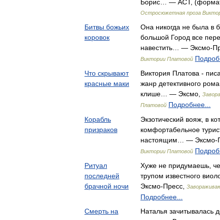
Борис… — АСТ, (формат:
Остросюжетная проза Викто
Битвы божьих
Она никогда не была в 
коровок
большой Город все пер
навестить… — Эксмо-П
Подробн
Виктории Платовой
Что скрывают
Виктория Платова - пис
красные маки
жанр детективного ром
клише… — Эксмо,
Завор
Подробнее...
Платовой
Корабль
Экзотический вояж, в к
призраков
комфортабельное турис
настоящим… — Эксмо-
Подробн
Виктории Платовой
Ритуал
Хуже не придумаешь, че
последней
трупом известного виол
брачной ночи
Эксмо-Пресс,
Заворажива
Подробнее...
Смерть на
Наталья зачитывалась д