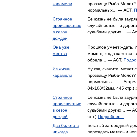
карамели
прозвищу Рыба-Молот? Н
нормальных… — АСТ,
П
Странное
Ее жизнь не была зауря
происшествие
случайностью - и дорог
в сезон
судьбами других… — Ас
дождей
Она уже
Прошлое умеет ждать. И
мертва
момент, когда кажется: 
обрела… — АСТ,
Подроб
Из жизни
Ну как, скажите, может 
карамели
прозвищу Рыба-Молот? Н
нормальных… — Астрель
84x108/32мм, 445 стр.)
Странное
Ее жизнь не была зауря
происшествие
случайностью - и дорог
в сезон
судьбами других… — АС
дождей
стр.)
Подробнее...
Два билета в
Богатый загородный дом
никогда
переждать метель и неп