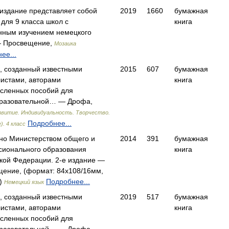
издание представляет собой
2019
1660
бумажная
 для 9 класса школ с
книга
нным изучением немецкого
— Просвещение,
Мозаика
ее...
, созданный известными
2015
607
бумажная
истами, авторами
книга
сленных пособий для
разовательной… — Дрофа,
витие. Индивидуальность. Творчество.
Подробнее...
. 4 класс
но Министерством общего и
2014
391
бумажная
ионального образования
книга
кой Федерации. 2-е издание —
ение, (формат: 84x108/16мм,
.)
Подробнее...
Немецкий язык
, созданный известными
2019
517
бумажная
истами, авторами
книга
сленных пособий для