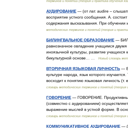
терминов и понятий (теория и практика обучения яз
АУДИРОВАНИЕ
— (от лат. audire – слыша
восприятие устного сообщения. А. состои
содержания высказывания. При обучении
методических терминов и понятий (теория и практи
БИЛИНГВАЛЬНОЕ ОБРАЗОВАНИЕ
— БИЛ
равнозначное овладение учащимся двумя 
иноязычной культуры, развитие учащихся к
бикультурной основе… …
Новый словарь мет
ВТОРИЧНАЯ ЯЗЫКОВАЯ ЛИЧНОСТЬ
— В
культуре народа, язык которого изучается
восходит к понятию языковая личность (т.
словарь методических терминов и понятий (теория и
ГОВОРЕНИЕ
— ГОВОРЕНИЕ. Продуктивный 
(совместно с аудированием) осуществляет
выражение мыслей в устной форме. В осн
словарь методических терминов и понятий (теория и
КОММУНИКАТИВНОЕ АУДИРОВАНИЕ
— (