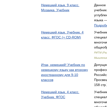
Немецкий язык. 9 класс.
Данное 
Мозаика. Учебник
учебник
углубле
языка 
Подробн
Немецкий язык. Учебник. 4
Учебник
класс. ФГОС (+ CD-ROM)
специал
многочи
общеоб
РИТМ (Раз
Мышление)
Итак, немецкий! Учебник по
Допуще
немецкому языку как второму
професс
иностранному для 9-10
Российс
классов
Просвещ
158 стр
Немецкий язык. 4 класс.
Учебник
Учебник. ФГОС
специал
многочи