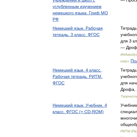
учреждений и школ с
— Прос
углубленным изучением
немецкого языка. Гриф МО
РФ
Немецкий язык. Рабочая
Тетрадь
тетрадь. 3 класс. ФГОС
учебног
для 3 к
— Дроф
Индивидуа
По
класс
Немецкий язык. 4 класс.
Тетрадь
Рабочая тетрадь. РИТМ.
учебног
ФГОС
для нач
Дрофа,
Творчеств
Немецкий язык. Учебник. 4
Учебник
класс. ФГОС (+ CD-ROM)
специал
многочи
общеоб
РИТМ (Раз