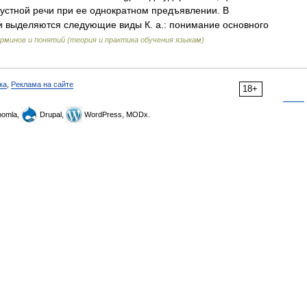
устной речи при ее однократном предъявлении. В
и выделяются следующие виды К. а.: понимание основного
минов и понятий (теория и практика обучения языкам)
ка
,
Реклама на сайте
18+
omla,
Drupal,
WordPress, MODx.