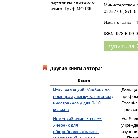
Министерством о
032577-6, 978-5
Издательство: "
ISBN: 978-5-09-
Купить за
Другие книги автора:
Книга
Итак, немецкий! Учебник по
Допуще
немецкому языку как второму
професс
иностранному для 9-10
Российс
классов
Просве
Немецкий язык. 7 класс.
Учебник
Учебник для
учрежде
общеобразовательных
изучени