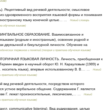
ыкам)
ть). Рецептивный вид речевой деятельности; смысловое
т из одновременного восприятия языковой формы и понимания
 иностранному языку конечной целью… …
Новый словарь
ка обучения языкам)
ИНГВАЛЬНОЕ ОБРАЗОВАНИЕ. Взаимосвязанное и
языками (родным и иностранным), освоение родной и
ак двуязычной и бикультурной личности. Обучение на
одических терминов и понятий (теория и практика обучения языкам)
ТОРИЧНАЯ ЯЗЫКОВАЯ ЛИЧНОСТЬ. Личность, приобщенная к
. Термин введен в научный оборот Ю. Н. Карауловым (1989) и
 е. носитель языка), впервые использованному В. В.… …
Новый
 практика обучения языкам)
вид речевой деятельности, посредством которого
ся устное вербальное общение. Содержанием Г. является
ове Г. лежат произносительные, лексические,… …
Новый
 практика обучения языкам)
англ. communicative listening). Вид аудирования, целью