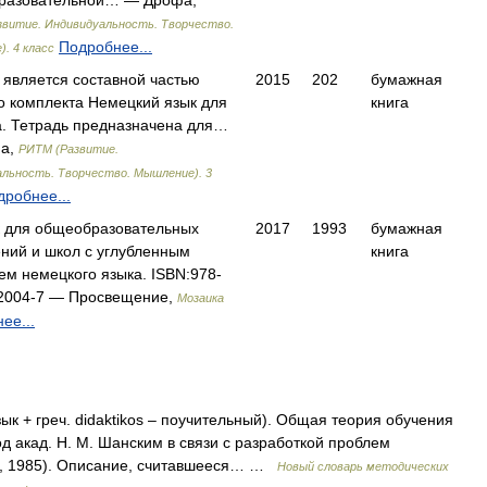
разовательной… — Дрофа,
витие. Индивидуальность. Творчество.
Подробнее...
. 4 класс
 является составной частью
2015
202
бумажная
о комплекта Немецкий язык для
книга
а. Тетрадь предназначена для…
а,
РИТМ (Развитие.
льность. Творчество. Мышление). 3
дробнее...
 для общеобразовательных
2017
1993
бумажная
ний и школ с углубленным
книга
ем немецкого языка. ISBN:978-
32004-7 — Просвещение,
Мозаика
ее...
язык + греч. didaktikos – поучительный). Общая теория обучения
д акад. Н. М. Шанским в связи с разработкой проблем
й, 1985). Описание, считавшееся… …
Новый словарь методических