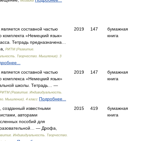
вещение,
Подробнее...
Мозаика
 является составной частью
2019
147
бумажная
о комплекта «Немецкий язык»
книга
ласса. Тетрадь предназначена…
а,
РИТМ (Развитие.
льность. Творчество. Мышление). 3
дробнее...
 является составной частью
2019
147
бумажная
о комплекса «Немецкий язык»
книга
альной школы. Тетрадь… —
РИТМ (Развитие. Индивидуальность.
Подробнее...
о. Мышление). 4 класс
, созданный известными
2015
419
бумажная
истами, авторами
книга
сленных пособий для
разовательной… — Дрофа,
витие. Индивидуальность. Творчество.