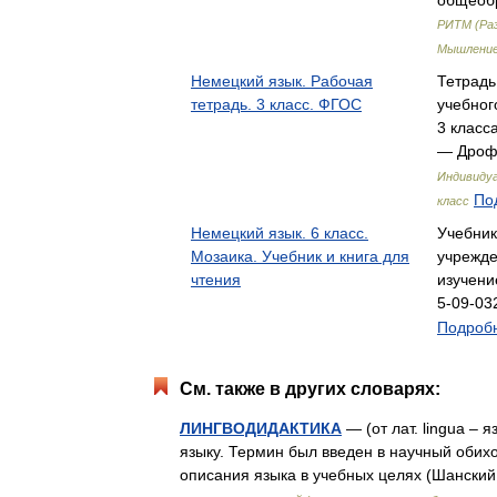
общеоб
РИТМ (Раз
Мышление)
Немецкий язык. Рабочая
Тетрадь
тетрадь. 3 класс. ФГОС
учебног
3 класс
— Дроф
Индивидуа
По
класс
Немецкий язык. 6 класс.
Учебник
Мозаика. Учебник и книга для
учрежде
чтения
изучени
5-09-0
Подробн
См. также в других словарях:
ЛИНГВОДИДАКТИКА
— (от лат. lingua – 
языку. Термин был введен в научный обихо
описания языка в учебных целях (Шански