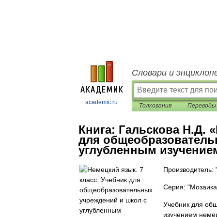
Словари и энциклоп
academic.ru
Толкования
Переводы
Книга:
Гальскова Н.Д. 
для общеобразователь
углубленным изучение
Производитель:
Серия: "Мозаика
Учебник для об
изучением неме