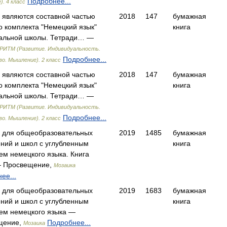
Подробнее...
. 4 класс
 являются составной частью
2018
147
бумажная
о комплекта "Немецкий язык"
книга
альной школы. Тетради… —
РИТМ (Развитие. Индивидуальность.
Подробнее...
о. Мышление). 2 класс
 являются составной частью
2018
147
бумажная
о комплекта "Немецкий язык"
книга
альной школы. Тетради… —
РИТМ (Развитие. Индивидуальность.
Подробнее...
о. Мышление). 2 класс
 для общеобразовательных
2019
1485
бумажная
ний и школ с углубленным
книга
ем немецкого языка. Книга
 Просвещение,
Мозаика
ее...
 для общеобразовательных
2019
1683
бумажная
ний и школ с углубленным
книга
ем немецкого языка —
щение,
Подробнее...
Мозаика