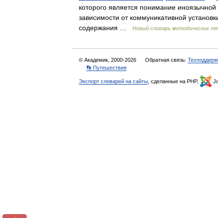
которого является понимание иноязычной 
зависимости от коммуникативной установк
содержания …
Новый словарь методических тер
© Академик, 2000-2026
Обратная связь:
Техподдерж
👣 Путешествия
Экспорт словарей на сайты
, сделанные на PHP,
Jo