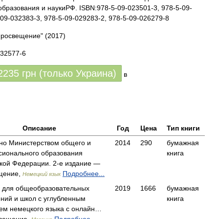
бразования и наукиРФ. ISBN:978-5-09-023501-3, 978-5-09-
-09-032383-3, 978-5-09-029283-2, 978-5-09-026279-8
Просвещение"
(2017)
032577-6
2235
грн (только Украина)
в
Описание
Год
Цена
Тип книги
но Министерством общего и
2014
290
бумажная
ионального образования
книга
кой Федерации. 2-е издание —
щение,
Подробнее...
Немецкий язык
 для общеобразовательных
2019
1666
бумажная
ний и школ с углубленным
книга
ем немецкого языка с онлайн…