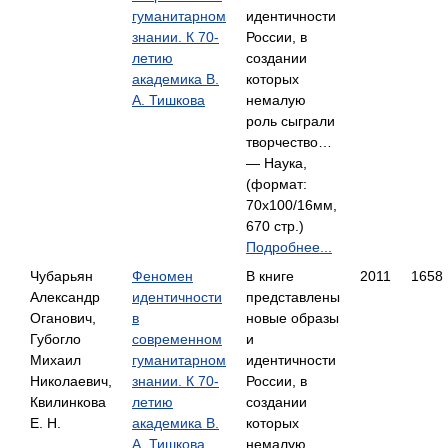
гуманитарном
идентичности
знании. К 70-
России, в
летию
создании
академика В.
которых
А. Тишкова
немалую
роль сыграли
творчество…
— Наука,
(формат:
70x100/16мм,
670 стр.)
Подробнее...
Чубарьян
Феномен
В книге
2011
1658
Александр
идентичности
представлены
Оганович,
в
новые образы
Губогло
современном
и
Михаил
гуманитарном
идентичности
Николаевич,
знании. К 70-
России, в
Квилинкова
летию
создании
Е. Н.
академика В.
которых
А. Тишкова
немалую