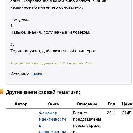
отт.
Направление в какой-либо области знаний,
названное по имени его основателя.
II
ж.
разг.
1.
Навыки, знания, полученные человеком.
2.
То, что поучает, даёт жизненный опыт; урок.
Толковый словарь Ефремовой
.
Т. Ф. Ефремова.
2000
.
Источник:
Наука
Другие книги схожей тематики:
Автор
Книга
Описание
Год
Цена
Феномен
В книге
2011
2145
идентичности
представлены
в
новые образы
современном
и