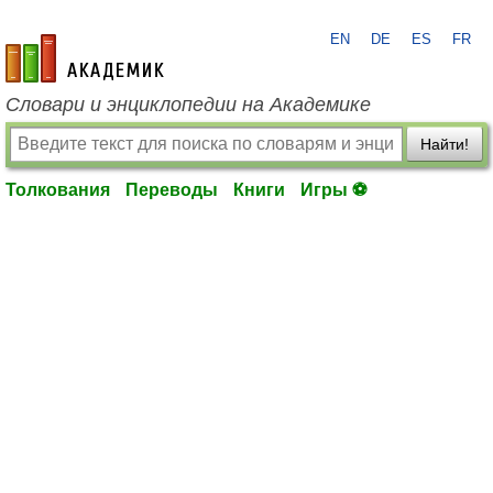
EN
DE
ES
FR
academic.ru
Словари и энциклопедии на Академике
Найти!
Толкования
Переводы
Книги
Игры ⚽