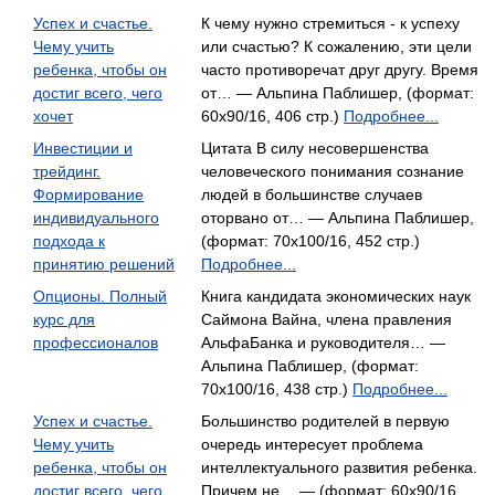
Успех и счастье.
К чему нужно стремиться - к успеху
Чему учить
или счастью? К сожалению, эти цели
ребенка, чтобы он
часто противоречат друг другу. Время
достиг всего, чего
от… — Альпина Паблишер, (формат:
хочет
60x90/16, 406 стр.)
Подробнее...
Инвестиции и
Цитата В силу несовершенства
трейдинг.
человеческого понимания сознание
Формирование
людей в большинстве случаев
индивидуального
оторвано от… — Альпина Паблишер,
подхода к
(формат: 70x100/16, 452 стр.)
принятию решений
Подробнее...
Опционы. Полный
Книга кандидата экономических наук
курс для
Саймона Вайна, члена правления
профессионалов
Альфа­Банка и руководителя… —
Альпина Паблишер, (формат:
70x100/16, 438 стр.)
Подробнее...
Успех и счастье.
Большинство родителей в первую
Чему учить
очередь интересует проблема
ребенка, чтобы он
интеллектуального развития ребенка.
достиг всего, чего
Причем не… — (формат: 60х90/16