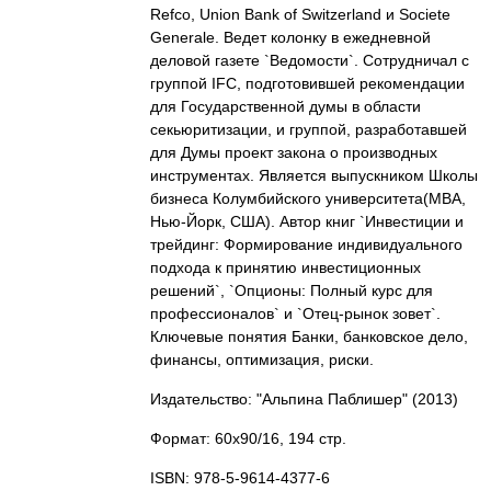
Refco, Union Bank of Switzerland и Societe
Generale. Ведет колонку в ежедневной
деловой газете `Ведомости`. Сотрудничал с
группой IFC, подготовившей рекомендации
для Государственной думы в области
секьюритизации, и группой, разработавшей
для Думы проект закона о производных
инструментах. Является выпускником Школы
бизнеса Колумбийского университета(MBA,
Нью-Йорк, США). Автор книг `Инвестиции и
трейдинг: Формирование индивидуального
подхода к принятию инвестиционных
решений`, `Опционы: Полный курс для
профессионалов` и `Отец-рынок зовет`.
Ключевые понятия Банки, банковское дело,
финансы, оптимизация, риски.
Издательство: "Альпина Паблишер"
(2013)
Формат: 60x90/16, 194 стр.
ISBN: 978-5-9614-4377-6