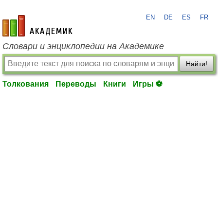
EN
DE
ES
FR
academic.ru
Словари и энциклопедии на Академике
Найти!
Толкования
Переводы
Книги
Игры ⚽