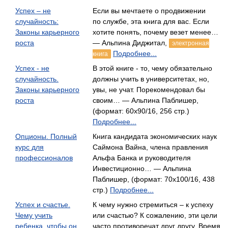
Успех – не
Если вы мечтаете о продвижении
случайность:
по службе, эта книга для вас. Если
Законы карьерного
хотите понять, почему везет менее…
роста
— Альпина Диджитал,
электронная
Подробнее...
книга
Успех - не
В этой книге - то, чему обязательно
случайность.
должны учить в университетах, но,
Законы карьерного
увы, не учат. Порекомендовал бы
роста
своим… — Альпина Паблишер,
(формат: 60x90/16, 256 стр.)
Подробнее...
Опционы. Полный
Книга кандидата экономических наук
курс для
Саймона Вайна, члена правления
профессионалов
Альфа Банка и руководителя
Инвестиционно… — Альпина
Паблишер, (формат: 70x100/16, 438
стр.)
Подробнее...
Успех и счастье.
К чему нужно стремиться – к успеху
Чему учить
или счастью? К сожалению, эти цели
ребенка, чтобы он
часто противоречат друг другу. Время