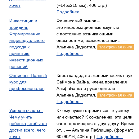
хочет
(~145х215 мм), 406 стр.)
Подробнее...
Инвестиции и
Финансовый рынок –
трейдинг.
это информационные джунгли
Формирование
с постоянно возникающими
индивидуального
опасностями, возможностями… —
подхода к
Альпина Диджитал,
электронная книга
принятию
Подробнее...
инвестиционных
решений
Опционы. Полный
Книга кандидата экономических наук
курс для
Саймона Вайна, члена правления
профессионалов
АльфаБанка и руководителя… —
Альпина Диджитал,
электронная книга
Подробнее...
Успех и счастье.
К чему нужно стремиться - к успеху
Чему учить
или счастью? К сожалению, эти цели
ребенка, чтобы он
часто противоречат друг другу. Время
достиг всего, чего
от… — Альпина Паблишер, (формат:
хочет
60x90/16, 406 стр.)
Подробнее...