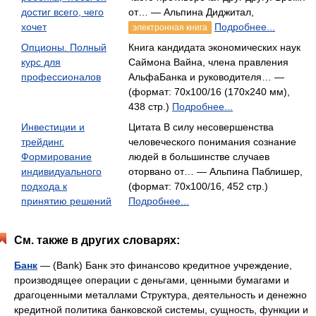
достиг всего, чего
от… — Альпина Диджитал,
хочет
Подробнее...
электронная книга
Опционы. Полный
Книга кандидата экономических наук
курс для
Саймона Вайна, члена правления
профессионалов
Альфа­Банка и руководителя… —
(формат: 70x100/16 (170х240 мм),
438 стр.)
Подробнее...
Инвестиции и
Цитата В силу несовершенства
трейдинг.
человеческого понимания сознание
Формирование
людей в большинстве случаев
индивидуального
оторвано от… — Альпина Паблишер,
подхода к
(формат: 70x100/16, 452 стр.)
принятию решений
Подробнее...
См. также в других словарях:
Банк
— (Bank) Банк это финансово кредитное учреждение,
производящее операции с деньгами, ценными бумагами и
драгоценными металлами Структура, деятельность и денежно
кредитной политика банковской системы, сущность, функции и