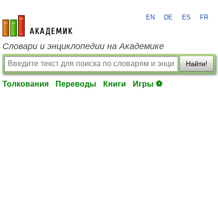
EN
DE
ES
FR
academic.ru
Словари и энциклопедии на Академике
Найти!
Толкования
Переводы
Книги
Игры ⚽