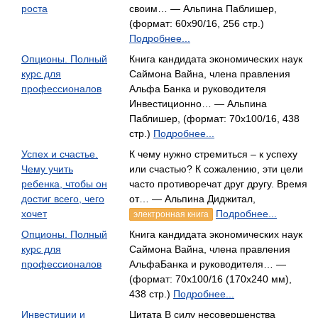
роста
своим… — Альпина Паблишер,
(формат: 60x90/16, 256 стр.)
Подробнее...
Опционы. Полный
Книга кандидата экономических наук
курс для
Саймона Вайна, члена правления
профессионалов
Альфа Банка и руководителя
Инвестиционно… — Альпина
Паблишер, (формат: 70x100/16, 438
стр.)
Подробнее...
Успех и счастье.
К чему нужно стремиться – к успеху
Чему учить
или счастью? К сожалению, эти цели
ребенка, чтобы он
часто противоречат друг другу. Время
достиг всего, чего
от… — Альпина Диджитал,
хочет
Подробнее...
электронная книга
Опционы. Полный
Книга кандидата экономических наук
курс для
Саймона Вайна, члена правления
профессионалов
Альфа­Банка и руководителя… —
(формат: 70x100/16 (170х240 мм),
438 стр.)
Подробнее...
Инвестиции и
Цитата В силу несовершенства