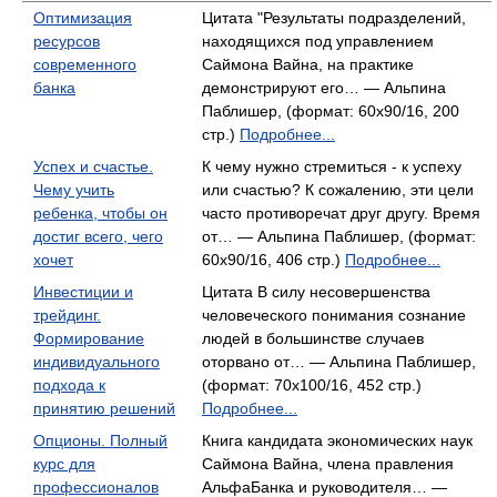
Оптимизация
Цитата "Результаты подразделений,
ресурсов
находящихся под управлением
современного
Саймона Вайна, на практике
банка
демонстрируют его… — Альпина
Паблишер, (формат: 60x90/16, 200
стр.)
Подробнее...
Успех и счастье.
К чему нужно стремиться - к успеху
Чему учить
или счастью? К сожалению, эти цели
ребенка, чтобы он
часто противоречат друг другу. Время
достиг всего, чего
от… — Альпина Паблишер, (формат:
хочет
60x90/16, 406 стр.)
Подробнее...
Инвестиции и
Цитата В силу несовершенства
трейдинг.
человеческого понимания сознание
Формирование
людей в большинстве случаев
индивидуального
оторвано от… — Альпина Паблишер,
подхода к
(формат: 70x100/16, 452 стр.)
принятию решений
Подробнее...
Опционы. Полный
Книга кандидата экономических наук
курс для
Саймона Вайна, члена правления
профессионалов
Альфа­Банка и руководителя… —