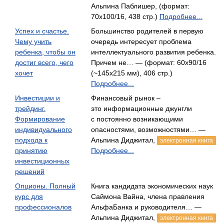
Альпина Паблишер, (формат:
70x100/16, 438 стр.)
Подробнее...
Успех и счастье.
Большинство родителей в первую
Чему учить
очередь интересует проблема
ребенка, чтобы он
интеллектуального развития ребенка.
достиг всего, чего
Причем не… — (формат: 60х90/16
хочет
(~145х215 мм), 406 стр.)
Подробнее...
Инвестиции и
Финансовый рынок –
трейдинг.
это информационные джунгли
Формирование
с постоянно возникающими
индивидуального
опасностями, возможностями… —
подхода к
Альпина Диджитал,
электронная книга
принятию
Подробнее...
инвестиционных
решений
Опционы. Полный
Книга кандидата экономических наук
курс для
Саймона Вайна, члена правления
профессионалов
АльфаБанка и руководителя… —
Альпина Диджитал,
электронная книга