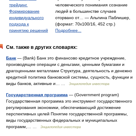
трейдинг.
человеческого понимания сознание
Формирование
людей в большинстве случаев
индивидуального
оторвано от… — Альпина Паблишер,
подхода к
(формат: 70x100/16, 452 стр.)
принятию решений
Подробнее...
См. также в других словарях:
Банк
— (Bank) Банк это финансово кредитное учреждение,
производящее операции с деньгами, ценными бумагами и
драгоценными металлами Структура, деятельность и денежно
кредитной политика банковской системы, сущность, функции и
виды банков, активные и… …
Энциклопедия инвестора
Государственная программа
— (Government program)
Государственная программа это инструмент государственного
регулирования экономики, обеспечивающий достижение
перспективных целей Понятие государственной программы,
виды государственных федеральных и муниципальных
программ,… …
Энциклопедия инвестора