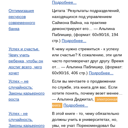
Подробнее...
Оптимизация
Цитата `Результаты подразделений,
ресурсов
находящихся под управлением
современного
Саймона Вайна, на практике
банка
демонстрируют его… — Альпина
Паблишер, (формат: 60x90/16, 194
стр.)
Подробнее...
Успех и счастье.
К чему нужно стремиться - к успеху
Чему учить
или счастью? К сожалению, эти цели
ребенка, чтобы он
часто противоречат друг другу. Время
достиг всего, чего
от… — Альпина Паблишер, (формат:
хочет
60x90/16, 406 стр.)
Подробнее...
Успех – не
Если вы мечтаете о продвижении
случайность:
по службе, эта книга для вас. Если
Законы карьерного
хотите понять, почему везет менее…
роста
— Альпина Диджитал,
электронная
Подробнее...
книга
Успех - не
В этой книге - то, чему обязательно
случайность.
должны учить в университетах, но,
Законы карьерного
увы, не учат. Порекомендовал бы