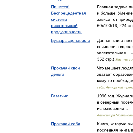
Пишется!
Главная задача п
Беспрецедентная
и больше. Умение
система
зависит от прир
писательской
60x100/16, 224 ст
продуктивности
Букварь сценариста
Данная книга явл
сочинению сценари
увлекательная… 
352 стр.)
Мастер сц
Прокачай свои
Что мешает людям
деньги
хватает образован
кому-то необход
себя. Авторский трен
Газетчик
1996 год. Журнал
в северный посел
исчезновении… —
Александра Молчанова
Прокачай себя
Книга, которую вы 
последняя книга п