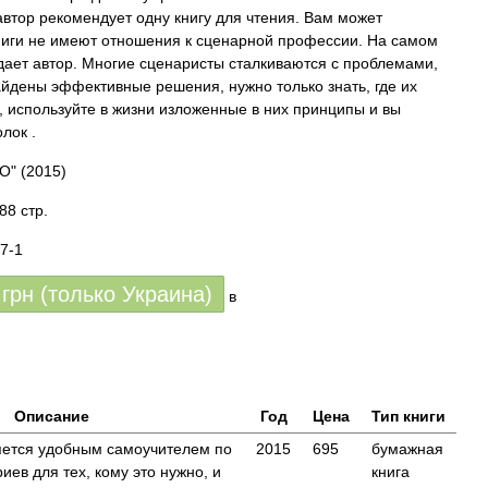
автор рекомендует одну книгу для чтения. Вам может
 книги не имеют отношения к сценарной профессии. На самом
ждает автор. Многие сценаристы сталкиваются с проблемами,
айдены эффективные решения, нужно только знать, где их
, используйте в жизни изложенные в них принципы и вы
лок .
О"
(2015)
88 стр.
7-1
грн (только Украина)
в
Описание
Год
Цена
Тип книги
яется удобным самоучителем по
2015
695
бумажная
ев для тех, кому это нужно, и
книга