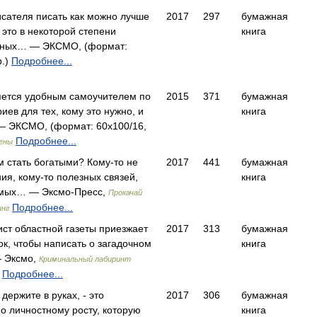
исателя писать как можно лучше
2017
297
бумажная
 это в некоторой степени
книга
одных… — ЭКСМО, (формат:
р.)
Подробнее...
яется удобным самоучителем по
2015
371
бумажная
ев для тех, кому это нужно, и
книга
— ЭКСМО, (формат: 60x100/16,
Подробнее...
ены
 стать богатыми? Кому-то не
2017
441
бумажная
ия, кому-то полезных связей,
книга
имых… — Эксмо-Пресс,
Прокачай
Подробнее...
инг
ист областной газеты приезжает
2017
313
бумажная
ок, чтобы написать о загадочном
книга
 Эксмо,
Криминальный лабиринт
Подробнее...
держите в руках, - это
2017
306
бумажная
о личностному росту, которую
книга