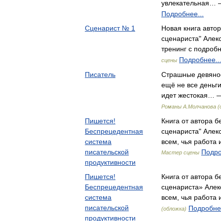
увлекательная… 
Подробнее...
Сценарист № 1
Новая книга авто
сценариста" Алек
тренинг с подро
Подробнее..
сцены
Писатель
Страшные девянос
ещё не все деньг
идет жестокая… 
Романы А.Молчанова (
Пишется!
Книга от автора б
Беспрецедентная
сценариста" Алек
система
всем, чья работа
писательской
Подро
Мастер сцены
продуктивности
Пишется!
Книга от автора б
Беспрецедентная
сценариста» Алек
система
всем, чья работа
писательской
Подробнее
(обложка)
продуктивности