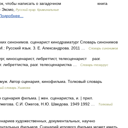
ок, чтобы написать о загадочном
книга
 Эксмо,
Русский нуар. Криминальные
Подробнее...
ких синонимов. сценарист кинодраматург Словарь синонимов
 М.: Русский язык. З. Е. Александрова. 2011 …
Словарь синонимов
 киносценарист, либреттист, телесценарист разг.
г. либреттистка, разг. телесценаристка …
Словарь-тезаурус
уж. Автор сценария, кинофильма. Толковый словарь
ый словарь Ушакова
ценария фильма. | жен. сценаристка, и. | прил.
 Ожегова. С.И. Ожегов, Н.Ю. Шведова. 1949 1992 …
Толковый
енариев художественных, документальных, научно
ентальных фильмов. Сценарий игрового фильма может иметь