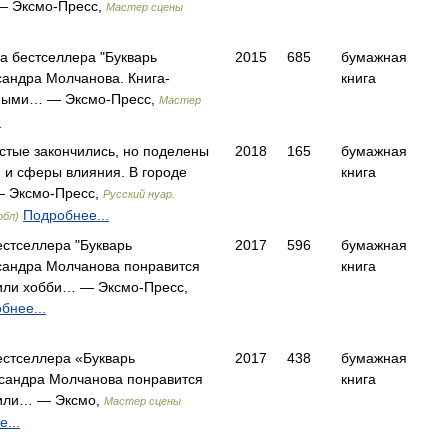
— Эксмо-Пресс,
Мастер сцены
ра бестселлера "Букварь
2015
685
бумажная
сандра Молчанова. Книга-
книга
бными… — Эксмо-Пресс,
Мастер
.
тые закончились, но поделены
2018
165
бумажная
и и сферы влияния. В городе
книга
— Эксмо-Пресс,
Русский нуар.
Подробнее...
обл)
естселлера "Букварь
2017
596
бумажная
сандра Молчанова понравится
книга
 или хобби… — Эксмо-Пресс,
бнее...
естселлера «Букварь
2017
438
бумажная
сандра Молчанова понравится
книга
 или… — Эксмо,
Мастер сцены
...