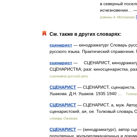
в северный посел
исчезновении… —
романы А. Молчанова
См. также в других словарях:
сценарист
— кинодраматург Словарь русс
русского языка. Практический справочник.
сценарист
— СЦЕНАРИСТ, кинодраматург,
СЦЕНАРИСТКА, разг. киносценаристка, раз
синонимов русской речи
СЦЕНАРИСТ
— СЦЕНАРИСТ, сценариста, м
Ушакова. Д.Н. Ушаков. 1935 1940 …
Толков
СЦЕНАРИСТ
— СЦЕНАРИСТ, а, муж. Автор с
сценаристский, ая, ое. Толковый словарь
словарь Ожегова
СЦЕНАРИСТ
— (кинодраматург), автор сц
популярных, мультипликационных и докум