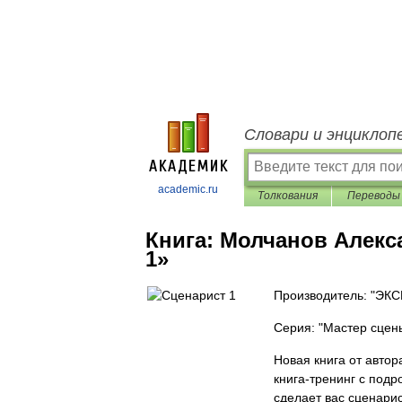
Словари и энциклоп
academic.ru
Толкования
Переводы
Книга:
Молчанов Алекс
1»
Производитель: "ЭК
Серия: "Мастер сцен
Новая книга от авто
книга-тренинг с под
сделает вас сценари