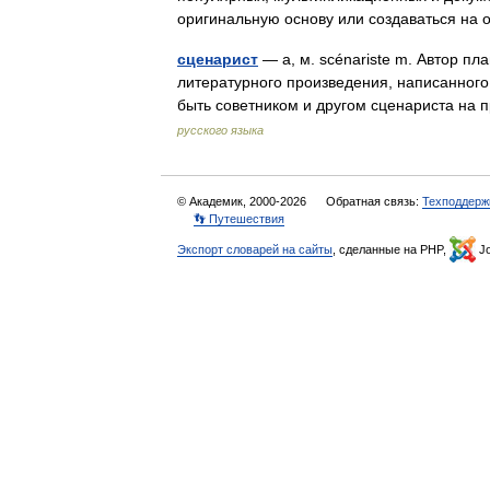
оригинальную основу или создаваться на
сценарист
— а, м. scénariste m. Автор пл
литературного произведения, написанного
быть советником и другом сценариста на
русского языка
© Академик, 2000-2026
Обратная связь:
Техподдерж
👣 Путешествия
Экспорт словарей на сайты
, сделанные на PHP,
Jo