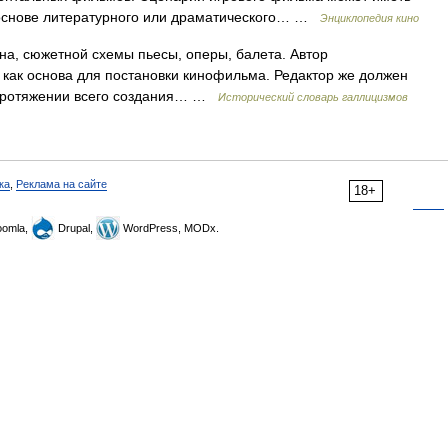
 основе литературного или драматического… …
Энциклопедия кино
ана, сюжетной схемы пьесы, оперы, балета. Автор
 как основа для постановки кинофильма. Редактор же должен
 протяжении всего создания… …
Исторический словарь галлицизмов
ка
,
Реклама на сайте
18+
omla,
Drupal,
WordPress, MODx.