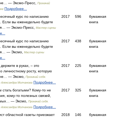
 не… — Эксмо-Пресс,
Прокачай
Подробнее...
инг
есячный курс по написанию
2017
596
бумажная
. Если вы еженедельно будете
книга
ия… — Эксмо-Пресс,
Мастер сцены
...
есячный курс по написанию
2017
438
бумажная
. Если вы еженедельно будете
книга
ия… — Эксмо,
Мастер сцены
...
 держите в руках, – это
2017
225
бумажная
о личностному росту, которую
книга
 не… — Эксмо,
Прокачай себя.
Подробнее...
 Александра Молчанова
 стать богатыми? Кому-то не
2017
325
бумажная
ия, кому-то полезных связей,
книга
имых… — Эксмо,
Прокачай себя.
Подробнее...
 Александра Молчанова
ист областной газеты приезжает
2018
146
бумажная