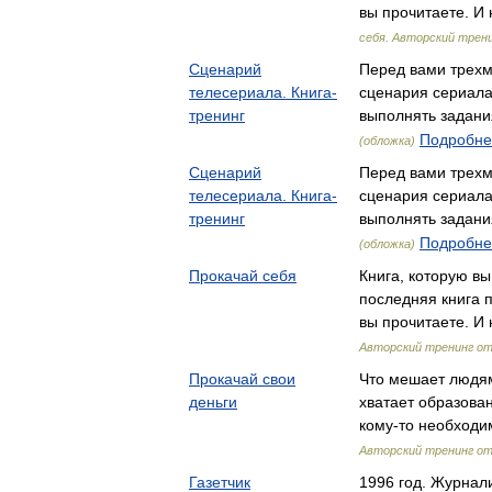
вы прочитаете. И
себя. Авторский трен
Сценарий
Перед вами трехм
телесериала. Книга-
сценария сериала
тренинг
выполнять задан
Подробнее
(обложка)
Сценарий
Перед вами трехм
телесериала. Книга-
сценария сериала
тренинг
выполнять задан
Подробнее
(обложка)
Прокачай себя
Книга, которую вы
последняя книга п
вы прочитаете. И
Авторский тренинг от
Прокачай свои
Что мешает людям
деньги
хватает образован
кому-то необход
Авторский тренинг от
Газетчик
1996 год. Журнал