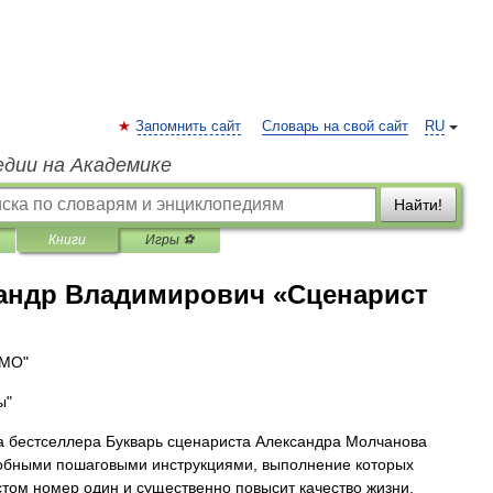
Запомнить сайт
Словарь на свой сайт
RU
едии на Академике
Найти!
Книги
Игры ⚽
андр Владимирович «Сценарист
СМО"
ы"
ра бестселлера Букварь сценариста Александра Молчанова
робными пошаговыми инструкциями, выполнение которых
стом номер один и существенно повысит качество жизни.