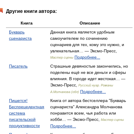
Другие книги автора:
Книга
Описание
Букварь
Данная книга является удобным
сценариста
самоучителем по сочинению
сценариев для тех, кому это нужно, и
увлекательная… — Эксмо-Пресс,
Подробнее...
Мастер сцены
Писатель
Страшные девяностые закончились, но
поделены ещё не все деньги и сферы
влияния. В городе идет жестокая… —
Эксмо-Пресс,
Русский нуар. Романы
Подробнее...
А.Молчанова (обл)
Пишется!
Книга от автора бестселлера "Букварь
Беспрецедентная
сценариста" Александра Молчанова
система
понравится всем, чья работа или
писательской
хобби… — Эксмо-Пресс,
Мастер сцены
продуктивности
Подробнее...