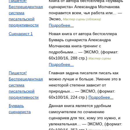
Пишется!
Книга от автора бестселлера «Букварь
Беспрецедентная
сценариста» Александра Молчанова
система
понравится всем, чья работа или… —
писательской
Эксмо,
Мастер сцены (обложка)
продуктивности
Подробнее...
Сценарист 1
Новая книга от автора бестселлера
Букварь сценариста Александра
Молчанова книга-тренинг с
подробными… — ЭКСМО, (формат:
60x100/16, 288 стр.)
Мастер сцены
Подробнее...
Пишется!
Главная задача писателя писать как
Беспрецедентная
можно лучше и больше. Умение это в
система
некоторой степени зависит от
писательской
природных… — ЭКСМО, (формат:
продуктивности
60x100/16, 224 стр.)
Подробнее...
Букварь
Данная книга является удобным
сценариста
самоучителем по сочинению
сценариев для тех, кому это нужно, и
увлекательная… — ЭКСМО, (формат: