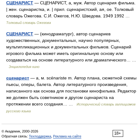
СЦЕНАРИСТ
— СЦЕНАРИСТ, а, муж. Автор сценария фильма.
| жен. сценаристка, и. | прил. сценаристский, ая, ое. Толковый
словарь Ожегова. С.И. Ожегов, Н.Ю. Шведова. 1949 1992 …
Толковый словарь Ожегова
СЦЕНАРИСТ
— (кинодраматург), автор сценариев
художественных, документальных, научно популярных,
мультипликационных и документальных фильмов. Сценарий
игрового фильма может иметь оригинальную основу или
создаваться на основе литературного или драматического… …
Энциклопедия кино
сценарист
— а, м. scénariste m. Автор плана, сюжетной схемы
пьесы, оперы, балета. Автор литературного произведения,
написанного как основа для постановки кинофильма. Редактор
же должен быть советником и другом сценариста на
протяжении всего создания… …
Исторический словарь галлицизмов
русского языка
© Академик, 2000-2026
18+
Обратная связь:
Техподдержка
,
Реклама на сайте