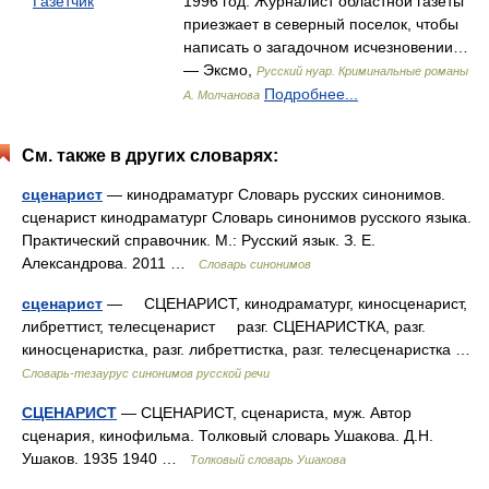
Газетчик
1996 год. Журналист областной газеты
приезжает в северный поселок, чтобы
написать о загадочном исчезновении…
— Эксмо,
Русский нуар. Криминальные романы
Подробнее...
А. Молчанова
См. также в других словарях:
сценарист
— кинодраматург Словарь русских синонимов.
сценарист кинодраматург Словарь синонимов русского языка.
Практический справочник. М.: Русский язык. З. Е.
Александрова. 2011 …
Словарь синонимов
сценарист
— СЦЕНАРИСТ, кинодраматург, киносценарист,
либреттист, телесценарист разг. СЦЕНАРИСТКА, разг.
киносценаристка, разг. либреттистка, разг. телесценаристка …
Словарь-тезаурус синонимов русской речи
СЦЕНАРИСТ
— СЦЕНАРИСТ, сценариста, муж. Автор
сценария, кинофильма. Толковый словарь Ушакова. Д.Н.
Ушаков. 1935 1940 …
Толковый словарь Ушакова