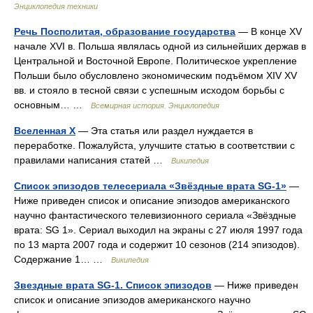
Энциклопедия техники
Речь Посполитая, образование государства
— В конце XV
начале XVI в. Польша являлась одной из сильнейших держав в
Центральной и Восточной Европе. Политическое укрепление
Польши было обусловлено экономическим подъёмом XIV XV
вв. и стояло в тесной связи с успешным исходом борьбы с
основным… …
Всемирная история. Энциклопедия
Вселенная X
— Эта статья или раздел нуждается в
переработке. Пожалуйста, улучшите статью в соответствии с
правилами написания статей …
Википедия
Список эпизодов телесериала «Звёздные врата SG-1»
—
Ниже приведен список и описание эпизодов американского
научно фантастического телевизионного сериала «Звёздные
врата: SG 1». Сериал выходил на экраны с 27 июля 1997 года
по 13 марта 2007 года и содержит 10 сезонов (214 эпизодов).
Содержание 1… …
Википедия
Звездные врата SG-1. Список эпизодов
— Ниже приведен
список и описание эпизодов американского научно