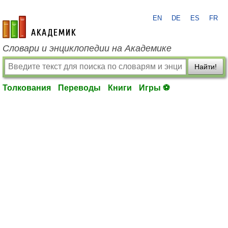
EN
DE
ES
FR
academic.ru
Словари и энциклопедии на Академике
Найти!
Толкования
Переводы
Книги
Игры ⚽