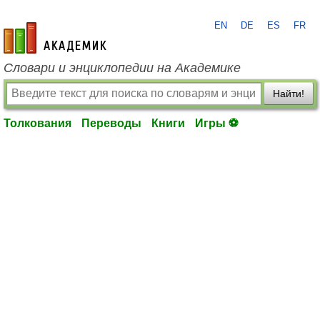
EN
DE
ES
FR
academic.ru
Словари и энциклопедии на Академике
Найти!
Толкования
Переводы
Книги
Игры ⚽