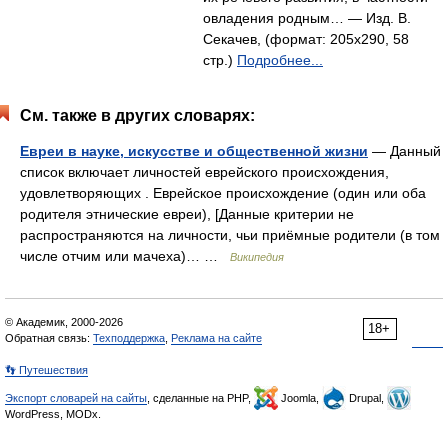
овладения родным… — Изд. В.
Секачев, (формат: 205x290, 58
стр.)
Подробнее...
См. также в других словарях:
Евреи в науке, искусстве и общественной жизни
— Данный
список включает личностей еврейского происхождения,
удовлетворяющих . Еврейское происхождение (один или оба
родителя этнические евреи), [Данные критерии не
распространяются на личности, чьи приёмные родители (в том
числе отчим или мачеха)… …
Википедия
© Академик, 2000-2026
18+
Обратная связь:
Техподдержка
,
Реклама на сайте
👣 Путешествия
Экспорт словарей на сайты
, сделанные на PHP,
Joomla,
Drupal,
WordPress, MODx.