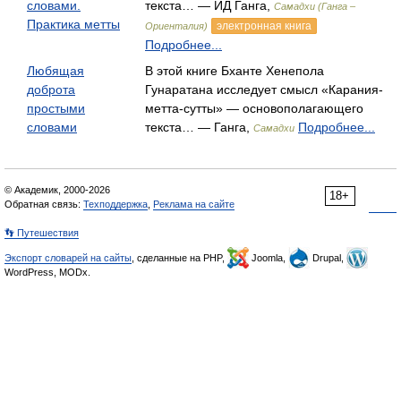
словами.
текста… — ИД Ганга,
Самадхи (Ганга –
Практика метты
электронная книга
Ориенталия)
Подробнее...
Любящая
В этой книге Бханте Хенепола
доброта
Гунаратана исследует смысл «Карания-
простыми
метта-сутты» — основополагающего
словами
текста… — Ганга,
Подробнее...
Самадхи
© Академик, 2000-2026
18+
Обратная связь:
Техподдержка
,
Реклама на сайте
👣 Путешествия
Экспорт словарей на сайты
, сделанные на PHP,
Joomla,
Drupal,
WordPress, MODx.