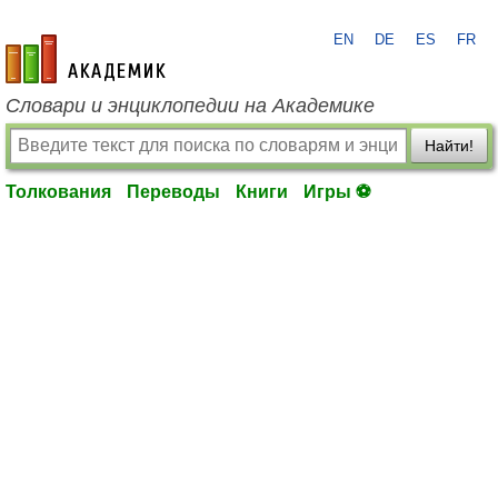
EN
DE
ES
FR
academic.ru
Словари и энциклопедии на Академике
Найти!
Толкования
Переводы
Книги
Игры ⚽