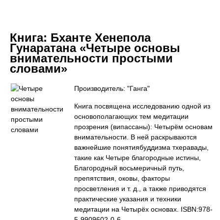
Книга:
Бханте Хенепола
Гунаратана «Четыре основы
внимательности простыми
словами»
Производитель: "Ганга"
Книга посвящена исследованию одной из
основополагающих тем медитации
прозрения (випассаны): Четырём основам
внимательности. В ней раскрываются
важнейшие понятиябуддизма тхеравады,
такие как Четыре благородные истины,
Благородный восьмеричный путь,
препятствия, оковы, факторы
просветления и т. д., а также приводятся
практические указания и техники
медитации на Четырёх основах. ISBN:978-
5-9909602-0-6