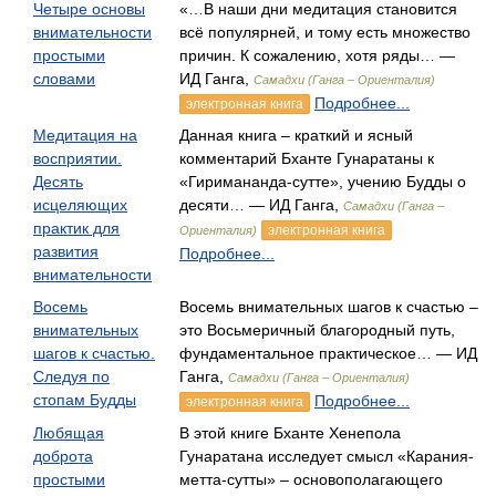
Четыре основы
«…В наши дни медитация становится
внимательности
всё популярней, и тому есть множество
простыми
причин. К сожалению, хотя ряды… —
словами
ИД Ганга,
Самадхи (Ганга – Ориенталия)
Подробнее...
электронная книга
Медитация на
Данная книга – краткий и ясный
восприятии.
комментарий Бханте Гунаратаны к
Десять
«Гиримананда-сутте», учению Будды о
исцеляющих
десяти… — ИД Ганга,
Самадхи (Ганга –
практик для
электронная книга
Ориенталия)
развития
Подробнее...
внимательности
Восемь
Восемь внимательных шагов к счастью –
внимательных
это Восьмеричный благородный путь,
шагов к счастью.
фундаментальное практическое… — ИД
Следуя по
Ганга,
Самадхи (Ганга – Ориенталия)
стопам Будды
Подробнее...
электронная книга
Любящая
В этой книге Бханте Хенепола
доброта
Гунаратана исследует смысл «Карания-
простыми
метта-сутты» – основополагающего