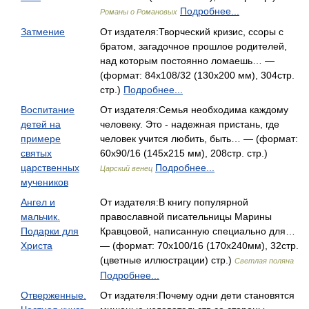
Подробнее...
Романы о Романовых
Затмение
От издателя:Творческий кризис, ссоры с
братом, загадочное прошлое родителей,
над которым постоянно ломаешь… —
(формат: 84x108/32 (130х200 мм), 304стр.
стр.)
Подробнее...
Воспитание
От издателя:Семья необходима каждому
детей на
человеку. Это - надежная пристань, где
примере
человек учится любить, быть… — (формат:
святых
60x90/16 (145х215 мм), 208стр. стр.)
царственных
Подробнее...
Царский венец
мучеников
Ангел и
От издателя:В книгу популярной
мальчик.
православной писательницы Марины
Подарки для
Кравцовой, написанную специально для…
Христа
— (формат: 70x100/16 (170x240мм), 32стр.
(цветные иллюстрации) стр.)
Светлая поляна
Подробнее...
Отверженные.
От издателя:Почему одни дети становятся