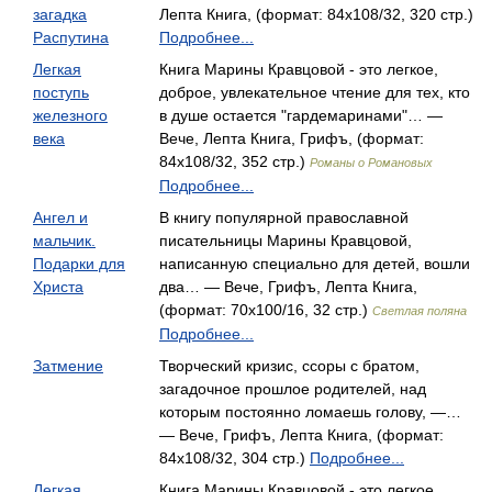
загадка
Лепта Книга, (формат: 84x108/32, 320 стр.)
Распутина
Подробнее...
Легкая
Книга Марины Кравцовой - это легкое,
поступь
доброе, увлекательное чтение для тех, кто
железного
в душе остается "гардемаринами"… —
века
Вече, Лепта Книга, Грифъ, (формат:
84x108/32, 352 стр.)
Романы о Романовых
Подробнее...
Ангел и
В книгу популярной православной
мальчик.
писательницы Марины Кравцовой,
Подарки для
написанную специально для детей, вошли
Христа
два… — Вече, Грифъ, Лепта Книга,
(формат: 70x100/16, 32 стр.)
Светлая поляна
Подробнее...
Затмение
Творческий кризис, ссоры с братом,
загадочное прошлое родителей, над
которым постоянно ломаешь голову, —…
— Вече, Грифъ, Лепта Книга, (формат:
84x108/32, 304 стр.)
Подробнее...
Легкая
Книга Марины Кравцовой - это легкое,