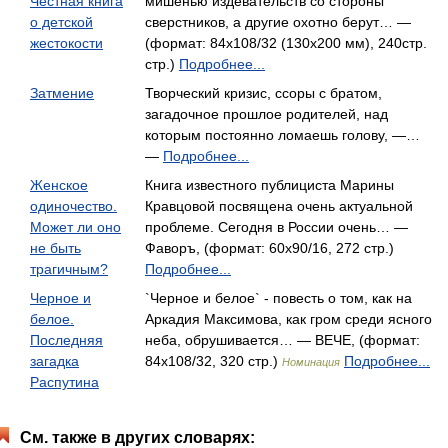
Честная книга
мишенью издевательств со стороны
о детской
сверстников, а другие охотно берут… —
жестокости
(формат: 84x108/32 (130х200 мм), 240стр.
стр.)
Подробнее...
Затмение
Творческий кризис, ссоры с братом,
загадочное прошлое родителей, над
которым постоянно ломаешь голову, —…
—
Подробнее...
Женское
Книга известного публициста Марины
одиночество.
Кравцовой посвящена очень актуальной
Может ли оно
проблеме. Сегодня в России очень… —
не быть
Фаворъ, (формат: 60x90/16, 272 стр.)
трагичным?
Подробнее...
Черное и
`Черное и белое` - повесть о том, как на
белое.
Аркадия Максимова, как гром среди ясного
Последняя
неба, обрушивается… — ВЕЧЕ, (формат:
загадка
84x108/32, 320 стр.)
Подробнее...
Номинация
Распутина
См. также в других словарях: