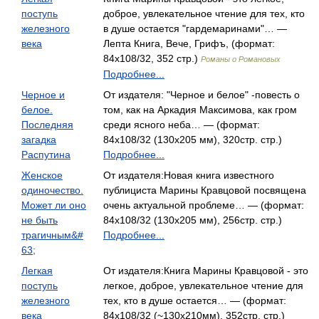
поступь
доброе, увлекательное чтение для тех, кто
железного
в душе остается "гардемаринами"… —
века
Лепта Книга, Вече, Грифъ, (формат:
84x108/32, 352 стр.)
Романы о Романовых
Подробнее...
Черное и
От издателя: "Черное и белое" -повесть о
белое.
том, как на Аркадия Максимова, как гром
Последняя
среди ясного неба… — (формат:
загадка
84x108/32 (130х205 мм), 320стр. стр.)
Распутина
Подробнее...
Женское
От издателя:Новая книга известного
одиночество.
публициста Марины Кравцовой посвящена
Может ли оно
очень актуальной проблеме… — (формат:
не быть
84x108/32 (130х205 мм), 256стр. стр.)
трагичным&#
Подробнее...
63;
Легкая
От издателя:Книга Марины Кравцовой - это
поступь
легкое, доброе, увлекательное чтение для
железного
тех, кто в душе остается… — (формат:
века
84x108/32 (~130x210мм), 352стр. стр.)