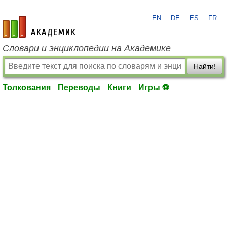
EN
DE
ES
FR
academic.ru
Словари и энциклопедии на Академике
Найти!
Толкования
Переводы
Книги
Игры ⚽