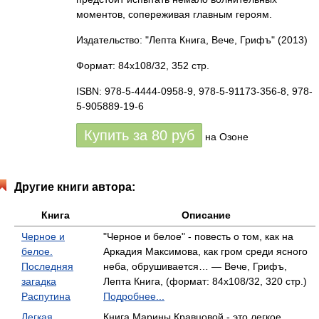
моментов, сопереживая главным героям.
Издательство: "Лепта Книга, Вече, Грифъ"
(2013)
Формат: 84x108/32, 352 стр.
ISBN: 978-5-4444-0958-9, 978-5-91173-356-8, 978-
5-905889-19-6
Купить за
80
руб
на Озоне
Другие книги автора:
Книга
Описание
Черное и
"Черное и белое" - повесть о том, как на
белое.
Аркадия Максимова, как гром среди ясного
Последняя
неба, обрушивается… — Вече, Грифъ,
загадка
Лепта Книга, (формат: 84x108/32, 320 стр.)
Распутина
Подробнее...
Легкая
Книга Марины Кравцовой - это легкое,