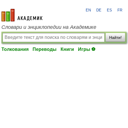
EN
DE
ES
FR
academic.ru
Словари и энциклопедии на Академике
Найти!
Толкования
Переводы
Книги
Игры ⚽