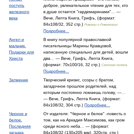
поступь
доброе, увлекательное чтение для тех, кто
железного
в душе остается "гардемаринами"… —
века
Вече, Лепта Книга, Грифъ, (формат:
84x108/32, 352 стр.)
Романы о Романовых
Подробнее...
Ангел и
В книгу популярной православной
мальчик.
писательницы Марины Кравцовой,
Подарки для
написанную специально для детей, вошли
Христа
два… — Вече, Грифъ, Лепта Книга,
(формат: 70x100/16, 32 стр.)
Светлая поляна
Подробнее...
Затмение
Творческий кризис, ссоры с братом,
загадочное прошлое родителей, над
которым постоянно ломаешь голову, —…
— Вече, Грифъ, Лепта Книга, (формат:
84x108/32, 304 стр.)
Подробнее...
Черное и
От издателя: "Черное и белое" -повесть о
белое.
том, как на Аркадия Максимова, как гром
Последняя
среди ясного неба… — (формат:
загадка
84x108/32 (130х205 мм), 320стр. стр.)