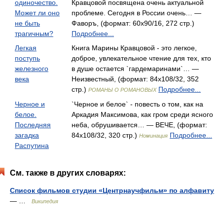
одиночество.
Кравцовой посвящена очень актуальной
Может ли оно
проблеме. Сегодня в России очень… —
не быть
Фаворъ, (формат: 60x90/16, 272 стр.)
трагичным?
Подробнее...
Легкая
Книга Марины Кравцовой - это легкое,
поступь
доброе, увлекательное чтение для тех, кто
железного
в душе остается `гардемаринами`… —
века
Неизвестный, (формат: 84x108/32, 352
стр.)
Подробнее...
РОМАНЫ О РОМАНОВЫХ
Черное и
`Черное и белое` - повесть о том, как на
белое.
Аркадия Максимова, как гром среди ясного
Последняя
неба, обрушивается… — ВЕЧЕ, (формат:
загадка
84x108/32, 320 стр.)
Подробнее...
Номинация
Распутина
См. также в других словарях:
Список фильмов студии «Центрнаучфильм» по алфавиту
— …
Википедия