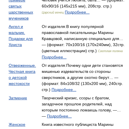
примере
человек учится любить, быть… — (формат:
святых
60x90/16 (145х215 мм), 208стр. стр.)
царственных
Подробнее...
Царский венец
мучеников
Ангел и
От издателя:В книгу популярной
мальчик.
православной писательницы Марины
Подарки для
Кравцовой, написанную специально для…
Христа
— (формат: 70x100/16 (170x240мм), 32стр.
(цветные иллюстрации) стр.)
Светлая поляна
Подробнее...
Отверженные.
От издателя:Почему одни дети становятся
Честная книга
мишенью издевательств со стороны
о детской
сверстников, а другие охотно берут… —
жестокости
(формат: 84x108/32 (130х200 мм), 240стр.
стр.)
Подробнее...
Затмение
Творческий кризис, ссоры с братом,
загадочное прошлое родителей, над
которым постоянно ломаешь голову, —…
—
Подробнее...
Женское
Книга известного публициста Марины