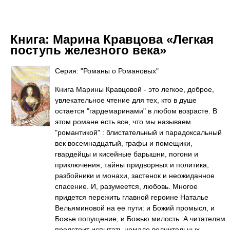
Книга:
Марина Кравцова «Легкая
поступь железного века»
Серия: "Романы о Романовых"
Книга Марины Кравцовой - это легкое, доброе,
увлекательное чтение для тех, кто в душе
остается "гардемаринами" в любом возрасте. В
этом романе есть все, что мы называем
"романтикой" : блистательный и парадоксальный
век восемнадцатый, графы и помещики,
гвардейцы и кисейные барышни, погони и
приключения, тайны придворных и политика,
разбойники и монахи, застенок и неожиданное
спасение. И, разумеется, любовь. Многое
придется пережить главной героине Наталье
Вельяминовой на ее пути: и Божий промысл, и
Божье попущение, и Божью милость. А читателям
предстоит испытать немало волнительных