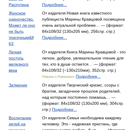
Распутина
Подробнее...
Женское
От издателя:Новая книга известного
одиночество.
публициста Марины Кравцовой посвящена
Может ли оно
очень актуальной проблеме… — (формат:
не быть
84x108/32 (130х205 мм), 256стр. стр.)
трагичным&#
Подробнее...
63;
Легкая
От издателя:Книга Марины Кравцовой - это
поступь
легкое, доброе, увлекательное чтение для
железного
тех, кто в душе остается… — (формат:
века
84x108/32 (~130x210мм), 352стр. стр.)
Подробнее...
Романы о Романовых
Затмение
От издателя:Творческий кризис, ссоры с
братом, загадочное прошлое родителей,
над которым постоянно ломаешь… —
(формат: 84x108/32 (130х200 мм), 304стр.
стр.)
Подробнее...
Воспитание
От издателя:Семья необходима каждому
детей на
человеку. Это - надежная пристань, где