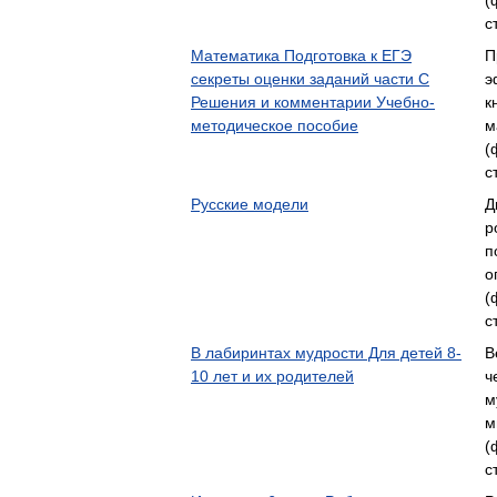
(
с
Математика Подготовка к ЕГЭ
П
секреты оценки заданий части С
э
Решения и комментарии Учебно-
к
методическое пособие
м
(
с
Русские модели
Д
р
п
о
(
с
В лабиринтах мудрости Для детей 8-
В
10 лет и их родителей
ч
м
м
(
с