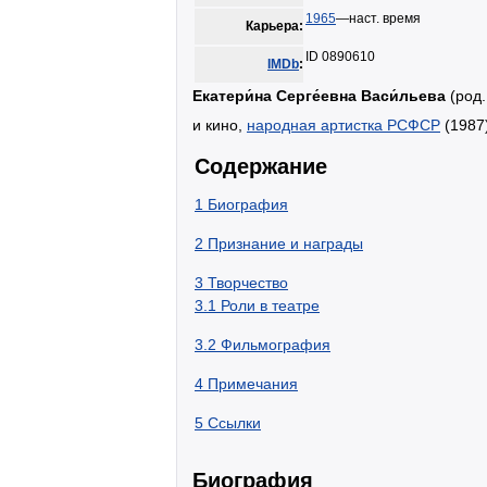
1965
—наст. время
Карьера:
ID 0890610
IMDb
:
Екатери́на Серге́евна Васи́льева
(род
и кино,
народная артистка РСФСР
(1987)
Содержание
1
Биография
2
Признание и награды
3
Творчество
3.1
Роли в театре
3.2
Фильмография
4
Примечания
5
Ссылки
Биография