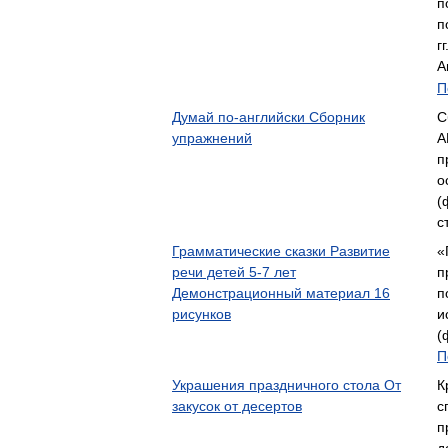
п
п
г
А
П
Думай по-английски Сборник
С
упражнений
А
п
о
(
с
Грамматические сказки Развитие
«
речи детей 5-7 лет
п
Демонстрационный материал 16
п
рисунков
и
(
П
Украшения праздничного стола От
К
закусок от десертов
с
п