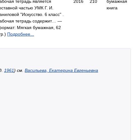
абочая тетрадь является
2016
210
бумажная
оставной частью УМК Г. И.
книга
аниловой "Искусство. 6 класс" .
абочая тетрадь содержит… —
формат: Мягкая бумажная, 62
тр.)
Подробнее...
д.
1961
) см.
Васильева, Екатерина Евгеньевна