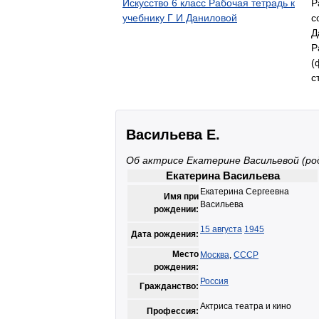
Искусство 6 класс Рабочая тетрадь к
Р
учебнику Г И Даниловой
с
Д
Р
(
с
Васильева Е.
Об актрисе Екатерине Васильевой (ро
Екатерина Васильева
Екатерина Сергеевна
Имя при
Васильева
рождении:
15 августа
1945
Дата рождения:
Место
Москва
,
СССР
рождения:
Россия
Гражданство:
Актриса театра и кино
Профессия: