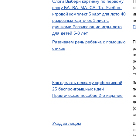
Слоги Выбери картинку по первому
П
слогу БА- ВА- МА- СА- Та- Учебно-
к
игровой комплект 5 карт для лото 40
и
разрезных карточек 1 лист с
п
фишками Развивающие игры-лото
П
для детей 5-8 лет
Развиваем речь ребенка с помощью
П
стихов
р
в
р
(
с
Как сделать рекламу эффективной
З
25 беспроигрышных идей
п
Практическое пособие 2-е издание
в
д
(
с
Уход за лицом
В
к