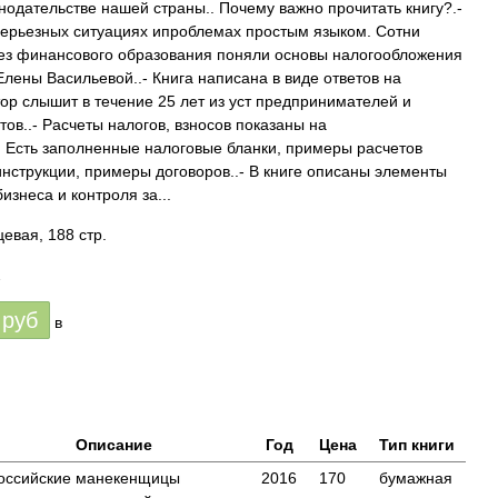
нодательстве нашей страны.. Почему важно прочитать книгу?.-
серьезных ситуациях ипроблемах простым языком. Сотни
ез финансового образования поняли основы налогообложения
Елены Васильевой..- Книга написана в виде ответов на
ор слышит в течение 25 лет из уст предпринимателей и
ов..- Расчеты налогов, взносов показаны на
 Есть заполненные налоговые бланки, примеры расчетов
инструкции, примеры договоров..- В книге описаны элементы
изнеса и контроля за...
евая, 188 стр.
2
руб
в
Описание
Год
Цена
Тип книги
оссийские манекенщицы
2016
170
бумажная