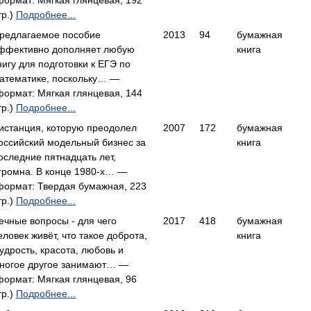
формат: Мягкая глянцевая, 192
тр.)
Подробнее...
редлагаемое пособие
2013
94
бумажная
ффективно дополняет любую
книга
нигу для подготовки к ЕГЭ по
атематике, поскольку… —
формат: Мягкая глянцевая, 144
тр.)
Подробнее...
истанция, которую преодолел
2007
172
бумажная
оссийский модельный бизнес за
книга
оследние пятнадцать лет,
громна. В конце 1980-х… —
формат: Твердая бумажная, 223
тр.)
Подробнее...
ечные вопросы - для чего
2017
418
бумажная
еловек живёт, что такое доброта,
книга
удрость, красота, любовь и
ногое другое занимают… —
формат: Мягкая глянцевая, 96
тр.)
Подробнее...