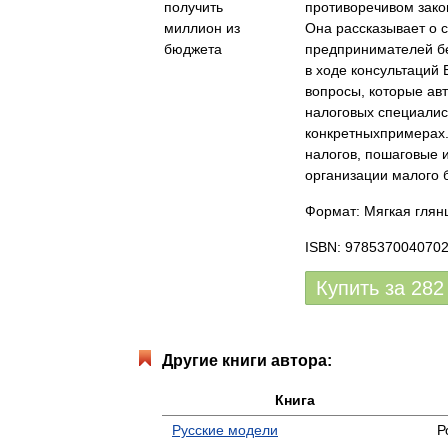
противоречивом зако
Она рассказывает о 
предпринимателей б
в ходе консультаций 
вопросы, которые авт
налоговых специалист
конкретныхпримерах.
налогов, пошаговые 
организации малого б
Формат: Мягкая глянц
ISBN: 978537004070
Купить за
282
Другие книги автора:
Книга
Русские модели
Р