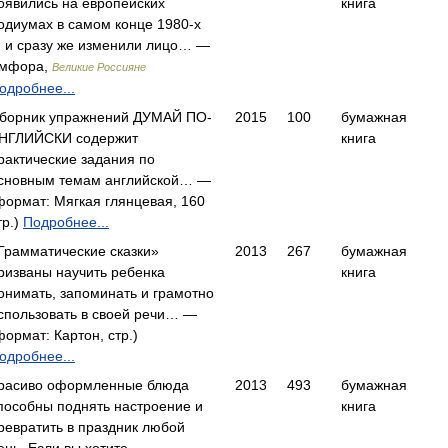
оявились на европейских
книга
одиумах в самом конце 1980-х
г. и сразу же изменили лицо… —
мфора,
Великие Россияне
одробнее...
борник упражнений ДУМАЙ ПО-
2015
100
бумажная
НГЛИЙСКИ содержит
книга
рактические задания по
сновным темам английской… —
формат: Мягкая глянцевая, 160
тр.)
Подробнее...
Грамматические сказки»
2013
267
бумажная
ризваны научить ребенка
книга
онимать, запоминать и грамотно
спользовать в своей речи… —
формат: Картон, стр.)
одробнее...
расиво оформленные блюда
2013
493
бумажная
пособны поднять настроение и
книга
ревратить в праздник любой