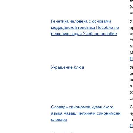
д
(
с
Генетика человека с основами
У
медицинской генетики Пособие по
п
решению задач Учебное пособие
с
с
м
М
П
Украшение блюд
У
о
п
в
(
с
Словарь синономов чувашского
С
языка Чаваш челхинчи синонимсен
ч
словаре
Т
П