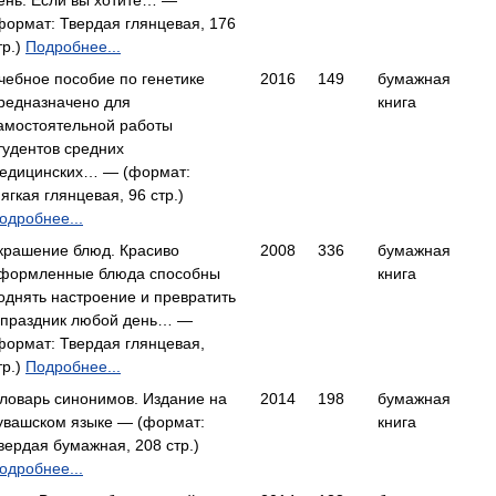
ень. Если вы хотите… —
формат: Твердая глянцевая, 176
тр.)
Подробнее...
чебное пособие по генетике
2016
149
бумажная
редназначено для
книга
амостоятельной работы
тудентов средних
едицинских… — (формат:
ягкая глянцевая, 96 стр.)
одробнее...
крашение блюд. Красиво
2008
336
бумажная
формленные блюда способны
книга
однять настроение и превратить
 праздник любой день… —
формат: Твердая глянцевая,
тр.)
Подробнее...
ловарь синонимов. Издание на
2014
198
бумажная
увашском языке — (формат:
книга
вердая бумажная, 208 стр.)
одробнее...