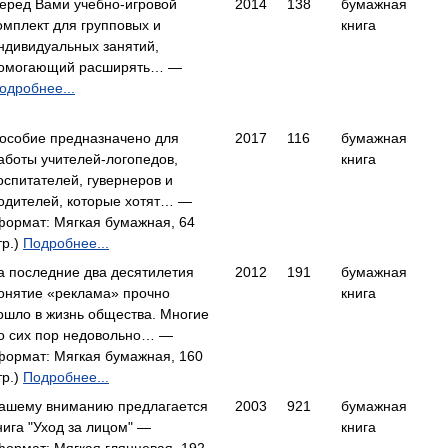
еред Вами учебно-игровой
2014
138
бумажная
омплект для групповых и
книга
ндивидуальных занятий,
омогающий расширять… —
одробнее...
особие предназначено для
2017
116
бумажная
аботы учителей-логопедов,
книга
оспитателей, гувернеров и
одителей, которые хотят… —
формат: Мягкая бумажная, 64
тр.)
Подробнее...
а последние два десятилетия
2012
191
бумажная
онятие «реклама» прочно
книга
ошло в жизнь общества. Многие
о сих пор недовольно… —
формат: Мягкая бумажная, 160
тр.)
Подробнее...
ашему вниманию предлагается
2003
921
бумажная
нига "Уход за лицом" —
книга