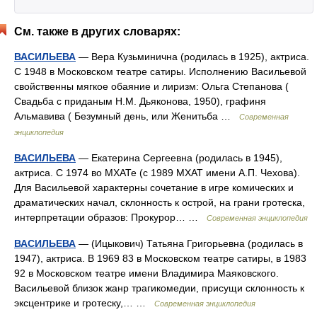
См. также в других словарях:
ВАСИЛЬЕВА
— Вера Кузьминична (родилась в 1925), актриса.
С 1948 в Московском театре сатиры. Исполнению Васильевой
свойственны мягкое обаяние и лиризм: Ольга Степанова (
Свадьба с приданым Н.М. Дьяконова, 1950), графиня
Альмавива ( Безумный день, или Женитьба …
Современная
энциклопедия
ВАСИЛЬЕВА
— Екатерина Сергеевна (родилась в 1945),
актриса. С 1974 во МХАТе (с 1989 МХАТ имени А.П. Чехова).
Для Васильевой характерны сочетание в игре комических и
драматических начал, склонность к острой, на грани гротеска,
интерпретации образов: Прокурор… …
Современная энциклопедия
ВАСИЛЬЕВА
— (Ицыкович) Татьяна Григорьевна (родилась в
1947), актриса. В 1969 83 в Московском театре сатиры, в 1983
92 в Московском театре имени Владимира Маяковского.
Васильевой близок жанр трагикомедии, присущи склонность к
эксцентрике и гротеску,… …
Современная энциклопедия