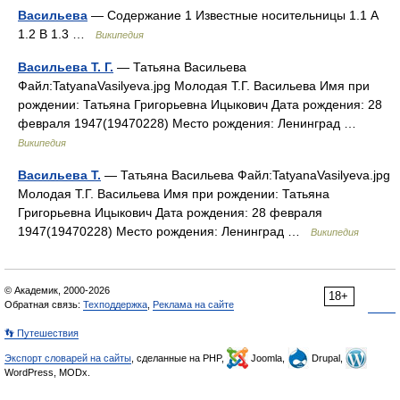
Васильева
— Содержание 1 Известные носительницы 1.1 А
1.2 В 1.3 …
Википедия
Васильева Т. Г.
— Татьяна Васильева
Файл:TatyanaVasilyeva.jpg Молодая Т.Г. Васильева Имя при
рождении: Татьяна Григорьевна Ицыкович Дата рождения: 28
февраля 1947(19470228) Место рождения: Ленинград …
Википедия
Васильева Т.
— Татьяна Васильева Файл:TatyanaVasilyeva.jpg
Молодая Т.Г. Васильева Имя при рождении: Татьяна
Григорьевна Ицыкович Дата рождения: 28 февраля
1947(19470228) Место рождения: Ленинград …
Википедия
© Академик, 2000-2026
18+
Обратная связь:
Техподдержка
,
Реклама на сайте
👣 Путешествия
Экспорт словарей на сайты
, сделанные на PHP,
Joomla,
Drupal,
WordPress, MODx.