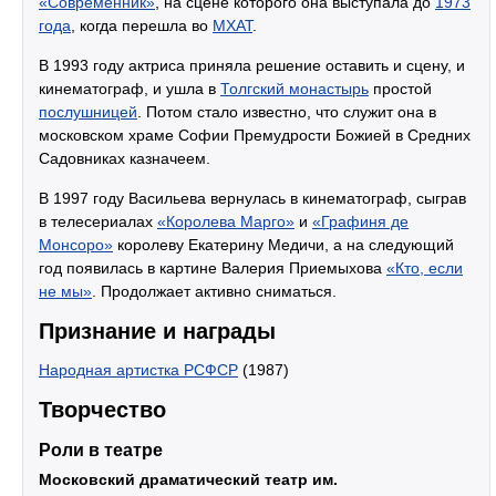
«Современник»
, на сцене которого она выступала до
1973
года
, когда перешла во
МХАТ
.
В 1993 году актриса приняла решение оставить и сцену, и
кинематограф, и ушла в
Толгский монастырь
простой
послушницей
. Потом стало известно, что служит она в
московском храме Софии Премудрости Божией в Средних
Садовниках казначеем.
В 1997 году Васильева вернулась в кинематограф, сыграв
в телесериалах
«Королева Марго»
и
«Графиня де
Монсоро»
королеву Екатерину Медичи, а на следующий
год появилась в картине Валерия Приемыхова
«Кто, если
не мы»
. Продолжает активно сниматься.
Признание и награды
Народная артистка РСФСР
(1987)
Творчество
Роли в театре
Московский драматический театр им.