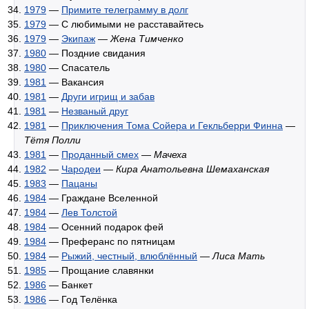
1979
—
Примите телеграмму в долг
1979
— С любимыми не расставайтесь
1979
—
Экипаж
—
Жена Тимченко
1980
— Поздние свидания
1980
— Спасатель
1981
— Вакансия
1981
—
Други игрищ и забав
1981
—
Незваный друг
1981
—
Приключения Тома Сойера и Гекльберри Финна
—
Тётя Полли
1981
—
Проданный смех
—
Мачеха
1982
—
Чародеи
—
Кира Анатольевна Шемаханская
1983
—
Пацаны
1984
— Граждане Вселенной
1984
—
Лев Толстой
1984
— Осенний подарок фей
1984
— Преферанс по пятницам
1984
—
Рыжий, честный, влюблённый
—
Лиса Мать
1985
— Прощание славянки
1986
— Банкет
1986
— Год Телёнка