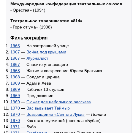
Международная конфедерация театральных союзов
«Орестея» (1994)
Театральное товарищество «814»
«Горе от ума» (1998)
Фильмография
1965
— На завтрашней улице
1967
—
Война под крышами
1967
—
Журналист
1967
— Спасите утопающего
1968
— Житие и воскресение Юрася Братчика
1968
— Солдат и царица
1969
— Адам и Хева
1969
— Кабачок 13 стульев
1969
— Предложение
1969
—
Сюжет для небольшого рассказа
1970
—
Вас вызывает Таймыр
1970
—
Возвращение «Святого Луки»
—
Полина
1970
— Как стать мужчиной (новелла «Буба»)
1971
— Буба
1971
—
Бумбараш
—
атаманша Тульчинская