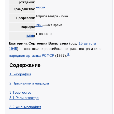
рождения:
Россия
Гражданство:
Актриса театра и кино
Профессия:
1965
—наст. время
Карьера:
ID 0890610
IMDb
:
Екатери́на Серге́евна Васи́льева
(род.
15 августа
1945
) — советская и российская актриса театра и кино,
[1]
народная артистка РСФСР
(1987).
Содержание
1
Биография
2
Признание и награды
3
Творчество
3.1
Роли в театре
3.2
Фильмография