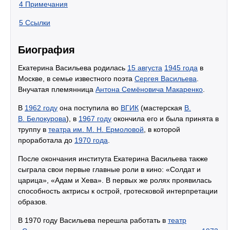
4
Примечания
5
Ссылки
Биография
Екатерина Васильева родилась
15 августа
1945 года
в
Москве, в семье известного поэта
Сергея Васильева
.
Внучатая племянница
Антона Семёновича Макаренко
.
В
1962 году
она поступила во
ВГИК
(мастерская
В.
В. Белокурова
), в
1967 году
окончила его и была принята в
труппу в
театра им. М. Н. Ермоловой
, в которой
проработала до
1970 года
.
После окончания института Екатерина Васильева также
сыграла свои первые главные роли в кино: «Солдат и
царица», «Адам и Хева». В первых же ролях проявилась
способность актрисы к острой, гротесковой интерпретации
образов.
В 1970 году Васильева перешла работать в
театр