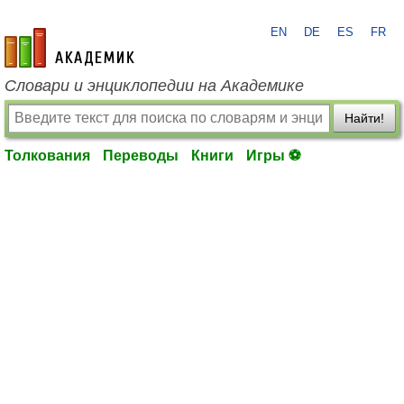
EN
DE
ES
FR
academic.ru
Словари и энциклопедии на Академике
Найти!
Толкования
Переводы
Книги
Игры ⚽