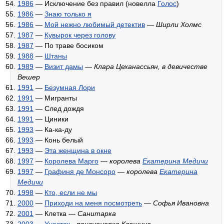
1986
— Исключение без правил (новелла
Голос
)
1986
—
Знаю только я
1986
—
Мой нежно любимый детектив
—
Ширли Холмс
1987
—
Кувырок через голову
1987
— По траве босиком
1988
—
Штаны
1989
—
Визит дамы
—
Клара Цеханассьян, в девичестве
Вешер
1991
—
Безумная Лори
1991
— Мигранты
1991
— След дождя
1991
— Циники
1993
— Ка-ка-ду
1993
— Конь белый
1993
—
Эта женщина в окне
1997
—
Королева Марго
—
королева
Екатерина Медичи
1997
—
Графиня де Монсоро
—
королева
Екатерина
Медичи
1998
—
Кто, если не мы
2000
—
Приходи на меня посмотреть
—
Софья Ивановна
2001
— Клетка —
Санитарка
2003
—
Участок
-
пенсионерка Квашина