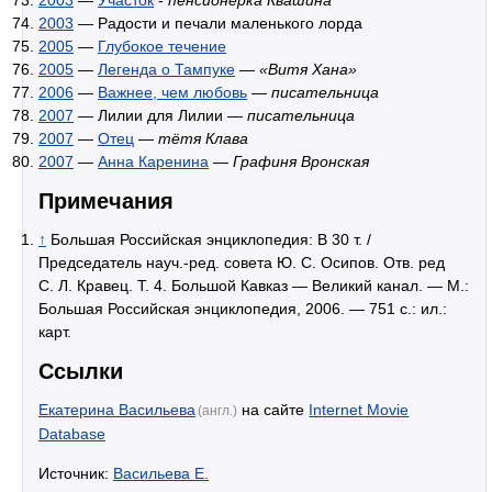
2003
— Радости и печали маленького лорда
2005
—
Глубокое течение
2005
—
Легенда о Тампуке
—
«Витя Хана»
2006
—
Важнее, чем любовь
—
писательница
2007
— Лилии для Лилии —
писательница
2007
—
Отец
—
тётя Клава
2007
—
Анна Каренина
—
Графиня Вронская
Примечания
↑
Большая Российская энциклопедия: В 30 т. /
Председатель науч.-ред. совета Ю. С. Осипов. Отв. ред
С. Л. Кравец. Т. 4. Большой Кавказ — Великий канал. — М.:
Большая Российская энциклопедия, 2006. — 751 с.: ил.:
карт.
Ссылки
Екатерина Васильева
на сайте
Internet Movie
(англ.)
Database
Источник:
Васильева Е.