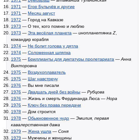
1971
—
Егор Булычёв и другие
1971
—
Месяц август
1972
— Город на Кавказе
1973
— О тех, кого помню и люблю
1973
—
Эта весёлая планета
—
инопланетянка Z
,
командир корабля
1974
—
Не болит голова у дятла
1974
—
Соломенная шляпка
1975
—
Бриллианты для диктатуры пролетариата
—
Анна
Викторовна
1975
—
Воздухоплаватель
1975
—
Шаг навстречу
1976
— Вы мне писали
1976
—
Двадцать дней без войны
—
Рубцова
1976
— Жизнь и смерть Фердинанда Люса —
Нора
1976
—
Ключ без права передачи
1978
— Дом строится
1978
—
Обыкновенное чудо
—
Эмилия, первая
кавалерственная дама
1979
—
Жена ушла
—
Соня
1979
— Мужчины и женщины