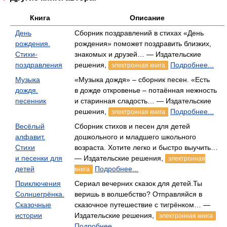
Книга
Описание
День
Сборник поздравлений в стихах «День
рождения.
рождения» поможет поздравить близких,
Стихи-
знакомых и друзей… — Издательские
поздравления
решения,
Подробнее...
электронная книга
Музыка
«Музыка дождя» – сборник песен. «Есть
дождя.
в дожде откровенье – потаённая нежность
песенник
и старинная сладость… — Издательские
решения,
Подробнее...
электронная книга
Весёлый
Сборник стихов и песен для детей
алфавит.
дошкольного и младшего школьного
Стихи
возраста. Хотите легко и быстро выучить…
и песенки для
— Издательские решения,
электронная
детей
Подробнее...
книга
Приключения
Сериал вечерних сказок для детей.Ты
Солнцегрёнка.
веришь в волшебство? Отправляйся в
Сказочные
сказочное путешествие с тигрёнком… —
истории
Издательские решения,
электронная книга
Подробнее...