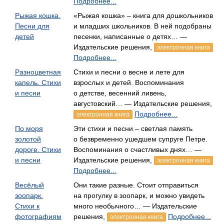
Подробнее...
Рыжая кошка.
«Рыжая кошка» – книга для дошкольников
Песни для
и младших школьников. В ней подобраны
детей
песенки, написанные о детях… —
Издательские решения,
электронная книга
Подробнее...
Разноцветная
Стихи и песни о весне и лете для
капель. Стихи
взрослых и детей. Воспоминания
и песни
о детстве, весенний ливень,
августовский… — Издательские решения,
Подробнее...
электронная книга
По моря
Эти стихи и песни – светлая память
золотой
о безвременно ушедшем супруге Петре.
дороге. Стихи
Воспоминания о счастливых днях… —
и песни
Издательские решения,
электронная книга
Подробнее...
Весёлый
Они такие разные. Стоит отправиться
зоопарк.
на прогулку в зоопарк, и можно увидеть
Стихи к
много необычного… — Издательские
фотографиям
решения,
Подробнее...
электронная книга