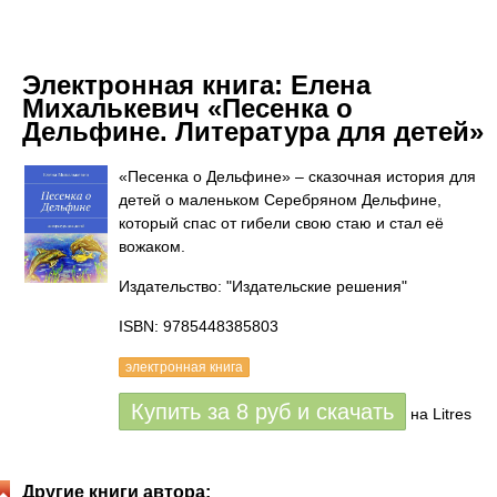
Электронная книга:
Елена
Михалькевич «Песенка о
Дельфине. Литература для детей»
«Песенка о Дельфине» – сказочная история для
детей о маленьком Серебряном Дельфине,
который спас от гибели свою стаю и стал её
вожаком.
Издательство: "Издательские решения"
ISBN: 9785448385803
электронная книга
Купить за
8
руб
и скачать
на Litres
Другие книги автора: