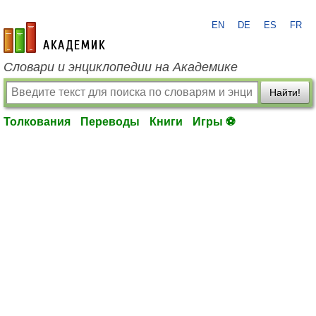
EN
DE
ES
FR
academic.ru
Словари и энциклопедии на Академике
Найти!
Толкования
Переводы
Книги
Игры ⚽